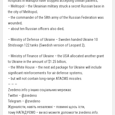
hospitals in Mariupol have stopped accepting civilian patients;
– Melitopol – the Ukrainian military struck a secret Russian base in
the city of Melitopol;
– the commander of the 58th army of the Russian Federation was
wounded;
– about ten Russian officers also died;
– Ministry of Defense of Ukraine – Sweden handed Ukraine 10
Stridsvagn 122 tanks (Swedish version of Leopard 2);
– Ministry of Finance of Ukraine – the USA allocated another grant
to Ukraine in the amount of $1.25 billion;
– the White House – the next aid package for Ukraine will include
significant reinforcements for air defense systems;
– but will not contain long-range ATACMS missiles.
— — —
Zvedeno.info у інших соціальних мережах:
Twitter – @zvedeno
Telegram – @zvedeno
Журналісти, навіть незалежні – повинні щось їсти,
тому НАГАДУЄМО – ви всі можете допомогти zvedeno.info.