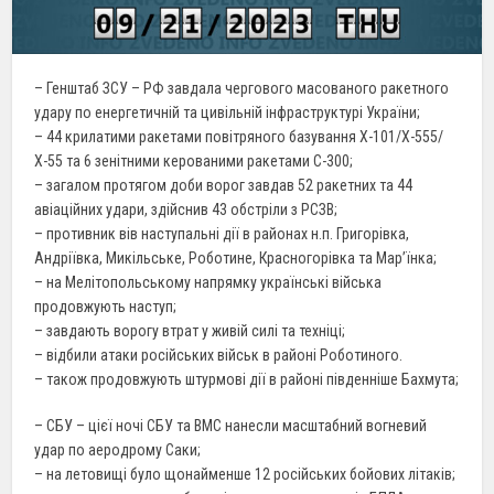
– Генштаб ЗСУ – РФ завдала чергового масованого ракетного
удару по енергетичній та цивільній інфраструктурі України;
– 44 крилатими ракетами повітряного базування Х-101/Х-555/
Х-55 та 6 зенітними керованими ракетами С-300;
– загалом протягом доби ворог завдав 52 ракетних та 44
авіаційних удари, здійснив 43 обстріли з РСЗВ;
– противник вів наступальні дії в районах н.п. Григорівка,
Андріївка, Микільське, Роботине, Красногорівка та Мар’їнка;
– на Мелітопольському напрямку українські війська
продовжують наступ;
– завдають ворогу втрат у живій силі та техніці;
– відбили атаки російських військ в районі Роботиного.
– також продовжують штурмові дії в районі південніше Бахмута;
– СБУ – цієї ночі СБУ та ВМС нанесли масштабний вогневий
удар по аеродрому Саки;
– на летовищі було щонайменше 12 російських бойових літаків;