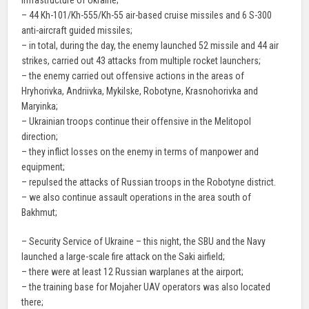
infrastructure of Ukraine;
– 44 Kh-101/Kh-555/Kh-55 air-based cruise missiles and 6 S-300
anti-aircraft guided missiles;
– in total, during the day, the enemy launched 52 missile and 44 air
strikes, carried out 43 attacks from multiple rocket launchers;
– the enemy carried out offensive actions in the areas of
Hryhorivka, Andriivka, Mykilske, Robotyne, Krasnohorivka and
Maryinka;
– Ukrainian troops continue their offensive in the Melitopol
direction;
– they inflict losses on the enemy in terms of manpower and
equipment;
– repulsed the attacks of Russian troops in the Robotyne district.
– we also continue assault operations in the area south of
Bakhmut;
– Security Service of Ukraine – this night, the SBU and the Navy
launched a large-scale fire attack on the Saki airfield;
– there were at least 12 Russian warplanes at the airport;
– the training base for Mojaher UAV operators was also located
there;