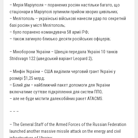
– Мерія Маріуполя – поранених росіян настільки багато, що
стаціонари в Маріуполі зупинили прийом хворих цивільних;
– Мелітополь – українські військові нанесли удар по секретній
базі росіян у місті Мелітополь;
– було поранено командувача 58 армії РФ;
– також загинуло близько десяти російських офіцерів;
– Міноборони України – Швеція передала Україні 10 танків
Stridsvagn 122 (шведський варіант Leopard 2);
– Мінфін України – США виділили черговий грант Україні у
розмірі $1,25 млрд;
– Білий дім – найближчий пакет допомоги для України
включатиме суттєве підкріплення для систем ППО;
– але не буде містити далекобійних ракет ATACMS.
– – –
– The General Staff of the Armed Forces of the Russian Federation
launched another massive missile attack on the energy and civil