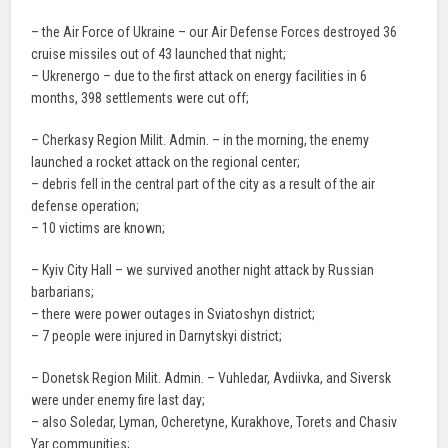
– the Air Force of Ukraine – our Air Defense Forces destroyed 36
cruise missiles out of 43 launched that night;
– Ukrenergo – due to the first attack on energy facilities in 6
months, 398 settlements were cut off;
– Cherkasy Region Milit. Admin. – in the morning, the enemy
launched a rocket attack on the regional center;
– debris fell in the central part of the city as a result of the air
defense operation;
– 10 victims are known;
– Kyiv City Hall – we survived another night attack by Russian
barbarians;
– there were power outages in Sviatoshyn district;
– 7 people were injured in Darnytskyi district;
– Donetsk Region Milit. Admin. – Vuhledar, Avdiivka, and Siversk
were under enemy fire last day;
– also Soledar, Lyman, Ocheretyne, Kurakhove, Torets and Chasiv
Yar communities;