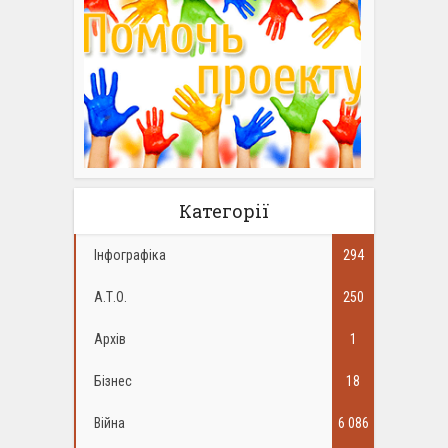
Категорії
Інфографіка
294
А.Т.О.
250
Архів
1
Бізнес
18
Війна
6 086