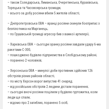
– також Соледарська, Лиманська, Очеретинська, Курахівська,
Торецька та Часовоярська громади;
– всього за добу росіяни вбили 5 жителів області;
– Дніпропетровська ОВА – вранці росіяни скинули боєприпас з
безпілотника на Марганець;
– по Грушівській громаді агресор бив з важкої артилерії;
– Харківська ОВА – сьогодні зранку росіяни завдали удару 6-ма
ракетами С-300;
– пошкоджено будівлю підприємства в Слобідському районі;
– поранено 2 чоловіків;
– Херсонська ОВА – минулої доби противник здійснив 126
обстрілів різних районів області;
– по місту Херсон ворог випустив 41 снаряд;
– від російських обстрілів 2 людини дістали поранення;
– сьогодні вночі росіяни поцілили у будівлю гуртожитка, коли
люди ще спали;
– відомо про 2 загиблих, поранено 5 осіб;