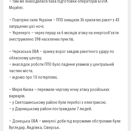
– там же знаходилася база підготовки операторів БПЛА
Mojaher;
– Повітряні сили України – ППО знищили 36 крилатих ракет з 43
запущених цієї ночі;
– Укренерго – через першу за 6 місяців атаку на енергооб’єкти
знеструмлено 398 населених пунктів;
– Черкаська ОВА – зранку ворог завдав ракетного удару по
обласному центру;
– внаслідок роботи ППО було падіння уламків у центральній
частині міста;
– відомо про 10 потерпілих;
– Мерія Києва – пережили чергову нічну атаку російських
варварів;
– у Святошинському районі були перебої з електрикою;
– у Дарницькому районі постраждали 7 людей;
– Донецька ОВА – минулої доби під ворожими обстрілами були
Вугледар, Авдіївка, Сіверськ;