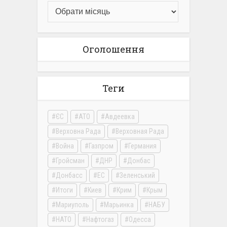
Оголошення
Теги
ЄС
АТО
Авдеевка
Верховна Рада
Верховная Рада
Война
Газпром
Германия
Гройсман
ДНР
Донбас
Донбасс
ЕС
Зеленський
Итоги
Киев
Крим
Крым
Мариуполь
Марьинка
НАБУ
НАТО
Нафтогаз
Одесса