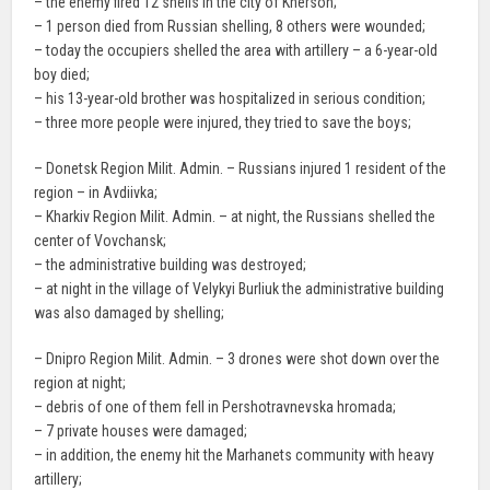
– the enemy fired 12 shells in the city of Kherson;
– 1 person died from Russian shelling, 8 others were wounded;
– today the occupiers shelled the area with artillery – a 6-year-old
boy died;
– his 13-year-old brother was hospitalized in serious condition;
– three more people were injured, they tried to save the boys;
– Donetsk Region Milit. Admin. – Russians injured 1 resident of the
region – in Avdiivka;
– Kharkiv Region Milit. Admin. – at night, the Russians shelled the
center of Vovchansk;
– the administrative building was destroyed;
– at night in the village of Velykyi Burliuk the administrative building
was also damaged by shelling;
– Dnipro Region Milit. Admin. – 3 drones were shot down over the
region at night;
– debris of one of them fell in Pershotravnevska hromada;
– 7 private houses were damaged;
– in addition, the enemy hit the Marhanets community with heavy
artillery;