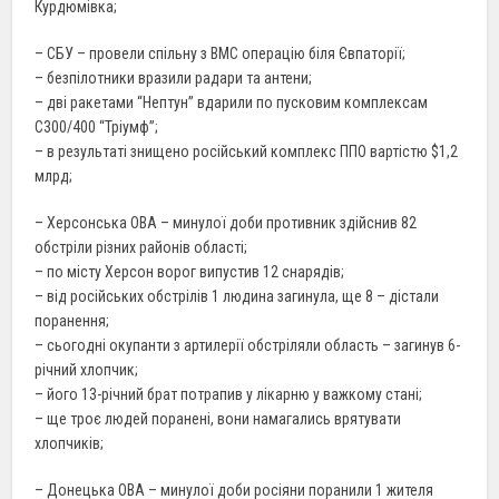
Курдюмівка;
– СБУ – провели спільну з ВМС операцію біля Євпаторії;
– безпілотники вразили радари та антени;
– дві ракетами “Нептун” вдарили по пусковим комплексам
С300/400 “Тріумф”;
– в результаті знищено російський комплекс ППО вартістю $1,2
млрд;
– Херсонська ОВА – минулої доби противник здійснив 82
обстріли різних районів області;
– по місту Херсон ворог випустив 12 снарядів;
– від російських обстрілів 1 людина загинула, ще 8 – дістали
поранення;
– сьогодні окупанти з артилерії обстріляли область – загинув 6-
річний хлопчик;
– його 13-річний брат потрапив у лікарню у важкому стані;
– ще троє людей поранені, вони намагались врятувати
хлопчиків;
– Донецька ОВА – минулої доби росіяни поранили 1 жителя