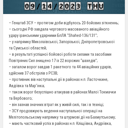
– Генштаб ЗСУ – протягом доби відбулось 20 бойових зіткненнь;
– сьогодні РФ завдала чергового масованого авіаційного
удару іранськими ударними БпЛА “Shahed-136/131”;
– у напрямку Миколаївської, Запорізької, Дніпропетровської
та Сумської областей;
– в результаті успішної бойової роботи силами та засобами
Повітряних Сил знищено 17 із 22 ворожих “шахедів”;
– загалом ворог завдав 1 ракетного та 44 авіаційних ударів,
здійснив 37 обстрілів з РСЗВ;
– противник вів наступальні дії в районах н.п. Ласточкине,
Авдіївка та Мар’їнка;
– також ворог безуспішно атакував в районах Малої Токмачки
та Вербового;
– він зазнав значних втрат як у живій силі, так і в техніці;
– ЗСУ продовжують ведення наступальної операції на
Мелітопольському напрямку та штурмові дії на Бахмутському;
– мають частковий успіх в районах н.п. Кліщіївка, Андріївка,