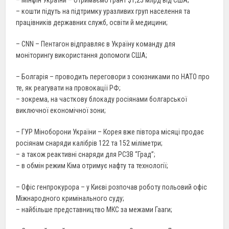
– Мінфін України – отримаємо грант $1,25 млрд від США;
– кошти підуть на підтримку уразливих груп населення та
працівників державних служб, освіти й медицини;
– CNN – Пентагон відправляє в Україну команду для
моніторингу використання допомоги США;
– Болгарія – проводить переговори з союзниками по НАТО про
те, як реагувати на провокації РФ;
– зокрема, на часткову блокаду росіянами болгарської
виключної економічної зони;
– ГУР Міноборони України – Корея вже півтора місяці продає
росіянам снаряди калібрів 122 та 152 міліметри;
– а також реактивні снаряди для РСЗВ “Град”;
– в обмін режим Кіма отримує нафту та технології;
– Офіс генпрокурора – у Києві розпочав роботу польовий офіс
Міжнародного кримінального суду;
– найбільше представництво МКС за межами Гааги;