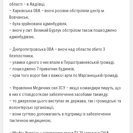
області – в Авдіївці;
– Харківська ОВА – вночі росіяни обстріляли центр м.
Вовчанськ;
– була зруйнована адмінбудівля;
– вночі у смт. Великий Бурлук обстрілом також пошкоджено
адмінбудівлю;
– Дніпропетровська ОВА – вночі над областю збито 3
безпілотники;
– уламки одного з них впали в Першотравневській громаді;
– пошкоджено 7 приватних будинків;
– крім того ворог бив з важкої арти по Марганецькій громаді;
– Управління Медичних сил ЗСУ – якщо командири пишуть, що
в них є стовідсоткове забезпечення засобами такмеду;
– то джерелом цього виступає як держава, так і громадські та
волонтерські організації;
– вони суттєво допомагають в підтримці із забезпечення
тактичною медициною;