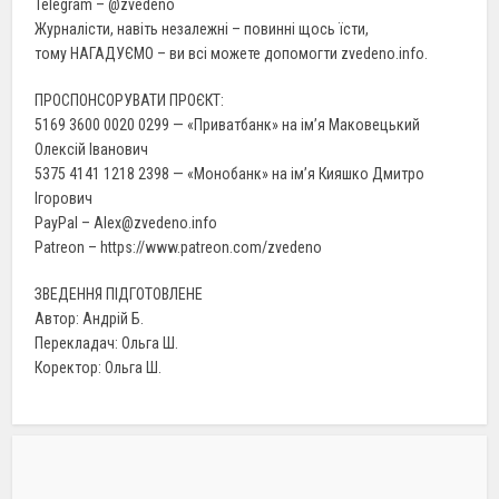
Telegram – @zvedeno
Журналісти, навіть незалежні – повинні щось їсти,
тому НАГАДУЄМО – ви всі можете допомогти zvedeno.info.
ПРОСПОНСОРУВАТИ ПРОЄКТ:
5169 3600 0020 0299 — «Приватбанк» на ім’я Маковецький
Олексій Іванович
5375 4141 1218 2398 — «Монобанк» на ім’я Кияшко Дмитро
Ігорович
PayPal – Alex@zvedeno.info
Patreon – https://www.patreon.com/zvedeno
ЗВЕДЕННЯ ПІДГОТОВЛЕНЕ
Автор: Андрій Б.
Перекладач: Ольга Ш.
Коректор: Ольга Ш.