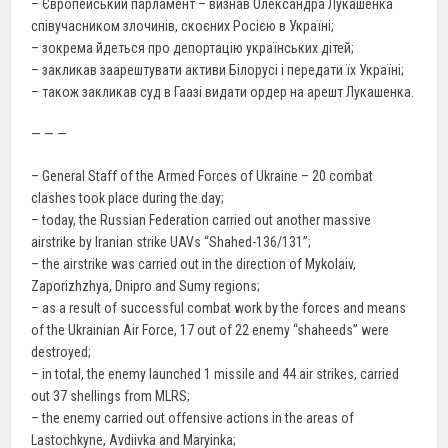
– Європейський парламент – визнав Олександра Лукашенка
співучасником злочинів, скоєних Росією в Україні;
– зокрема йдеться про депортацію українських дітей;
– закликав заарештувати активи Білорусі і передати їх Україні;
– також закликав суд в Гаазі видати ордер на арешт Лукашенка.
— — —
– General Staff of the Armed Forces of Ukraine – 20 combat
clashes took place during the day;
– today, the Russian Federation carried out another massive
airstrike by Iranian strike UAVs “Shahed-136/131”;
– the airstrike was carried out in the direction of Mykolaiv,
Zaporizhzhya, Dnipro and Sumy regions;
– as a result of successful combat work by the forces and means
of the Ukrainian Air Force, 17 out of 22 enemy “shaheeds” were
destroyed;
– in total, the enemy launched 1 missile and 44 air strikes, carried
out 37 shellings from MLRS;
– the enemy carried out offensive actions in the areas of
Lastochkyne, Avdiivka and Maryinka;