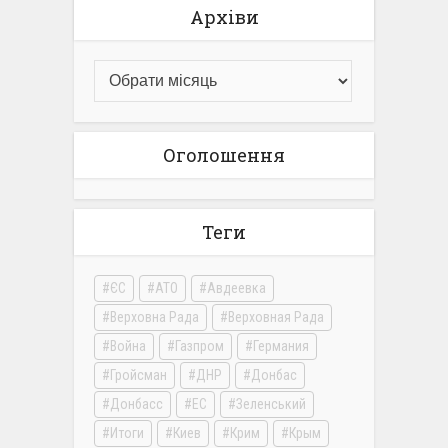
Архіви
Оголошення
Теги
ЄС
АТО
Авдеевка
Верховна Рада
Верховная Рада
Война
Газпром
Германия
Гройсман
ДНР
Донбас
Донбасс
ЕС
Зеленський
Итоги
Киев
Крим
Крым