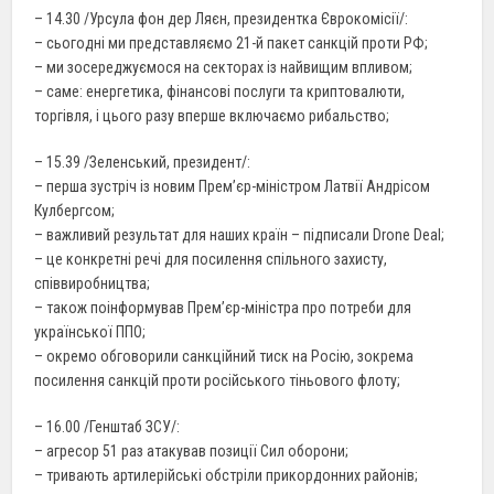
– 14.30 /Урсула фон дер Ляєн, президентка Єврокомісії/:
– сьогодні ми представляємо 21-й пакет санкцій проти РФ;
– ми зосереджуємося на секторах із найвищим впливом;
– саме: енергетика, фінансові послуги та криптовалюти,
торгівля, і цього разу вперше включаємо рибальство;
– 15.39 /Зеленський, президент/:
– перша зустріч із новим Прем’єр-міністром Латвії Андрісом
Кулбергсом;
– важливий результат для наших країн – підписали Drone Deal;
– це конкретні речі для посилення спільного захисту,
співвиробництва;
– також поінформував Прем’єр-міністра про потреби для
української ППО;
– окремо обговорили санкційний тиск на Росію, зокрема
посилення санкцій проти російського тіньового флоту;
– 16.00 /Генштаб ЗСУ/:
– агресор 51 раз атакував позиції Сил оборони;
– тривають артилерійські обстріли прикордонних районів;