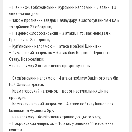
– Північно-Слобожанський, Курський напрямки – 3 атаки, 1 з
яких триває досі;
– також противник завдав 1 авіаудару із застосуванням 4 КАБ
та здійснив 27 обстрілів;
– Південно-Слобожанський – 3 атаки, 1 триває неподалік
Приліпки та Западного;
– Куп’янський напрямок – 1 атака в районі Шийківки;
– Лиманський напрямок – 6 атак біля Борової, Червоного
Ставу, Новоселівки;
– на напрямку 3 боєзіткнення продовжуються;
– Слов’янський напрямок – 4 атаки поблизу Закітного та у бік
Рай-Олександрівки;
– Краматорський напрямок – ворог наступальних дій не
проводив;
– Костянтинівський напрямок – 4 атаки поблизу Іванопілля,
Іллінівки та Русиного Яру;
– на напрямку 1 боєзіткнення триває до цього часу;
– Покровський напрямок – 16 атак у районах 11 населених
пунктів;