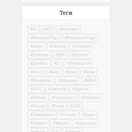
Теги
ЄС
АТО
Авдеевка
Верховна Рада
Верховная Рада
Война
Газпром
Германия
Гройсман
ДНР
Донбас
Донбасс
ЕС
Зеленський
Итоги
Киев
Крим
Крым
Мариуполь
Марьинка
НАБУ
НАТО
Нафтогаз
Одесса
Польша
Порошенко
Підсумки
Россия
Росія
США
Саакашвили
Сенцов
Трамп
Украина
Україна
Широкино
вибори
газ
дороги