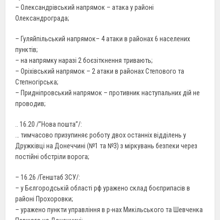
– Олександрівський напрямок – атака у районі
Олександрограда;
– Гуляйпільський напрямок– 4 атаки в районах 6 населених
пунктів;
– на напрямку наразі 2 боєзіткнення тривають;
– Оріхівський напрямок – 2 атаки в районах Степового та
Степногірська;
– Придніпровський напрямок – противник наступальних дій не
проводив;
.. 16.20 /”Нова пошта”/:
… тимчасово призупиняє роботу двох останніх відділень у
Дружківці на Донеччині (№1 та №3) з міркувань безпеки через
постійні обстріли ворога;
– 16.26 /Генштаб ЗСУ/:
– у Бєлгородській області рф уражено склад боєприпасів в
районі Прохоровки;
– уражено пункти управління в р-нах Микільського та Шевченка