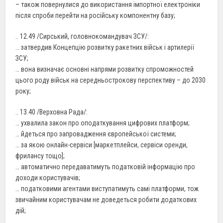
– також повернулися до використання імпортної електроніки
після спроби перейти на російську компонентну базу;
.. 12.49 /Сирський, головнокомандувач ЗСУ/:
… затвердив Концепцію розвитку ракетних військ і артилерії
ЗСУ;
… вона визначає основні напрями розвитку спроможностей
цього роду військ на середньострокову перспективу – до 2030
року;
.. 13.40 /Верховна Рада/:
… ухвалила закон про оподаткування цифрових платформ;
… йдеться про запровадження європейської системи;
… за якою онлайн-сервіси [маркетплейси, сервіси оренди,
фрилансу тощо];
… автоматично передаватимуть податковій інформацію про
доходи користувачів;
… податковими агентами виступатимуть самі платформи, тож
звичайним користувачам не доведеться робити додаткових
дій;