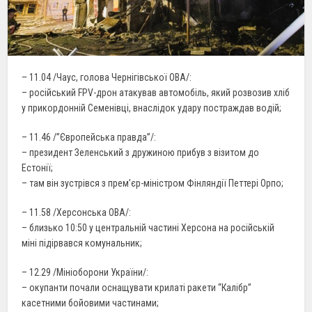
– 11.04 /Чаус, голова Чернігівської ОВА/:
– російський FPV-дрон атакував автомобіль, який розвозив хліб
у прикордонній Семенівці, внаслідок удару постраждав водій;
– 11.46 /”Європейська правда”/:
– президент Зеленський з дружиною прибув з візитом до
Естонії;
– там він зустрівся з прем’єр-міністром Фінляндії Петтері Орпо;
– 11.58 /Херсонська ОВА/:
– близько 10:50 у центральній частині Херсона на російській
міні підірвався комунальник;
– 12.29 /Мініоборони України/:
– окупанти почали оснащувати крилаті ракети “Калібр”
касетними бойовими частинами;