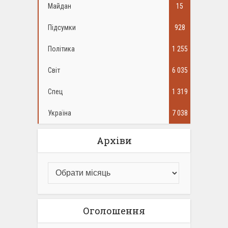
Майдан
15
Підсумки
928
Політика
1 255
Світ
6 035
Спец
1 319
Україна
7 038
Архіви
Оголошення