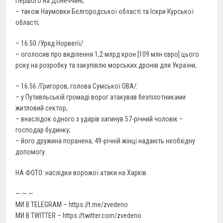
Першого на Донеччині;
– також Наумовки Бєлгородської області та Іскри Курської
області;
– 16.50 /Уряд Норвегії/:
– оголосив про виділення 1,2 млрд крон [109 млн євро] цього
року на розробку та закупівлю морських дронів для України;
– 16.56 /Григоров, голова Сумської ОВА/:
– у Путивльській громаді ворог атакував безпілотниками
житловий сектор;
– внаслідок одного з ударів загинув 57-річний чоловік –
господар будинку;
– його дружина поранена; 49-річній жінці надають необхідну
допомогу.
НА ФОТО: наслідки ворожої атаки на Харків.
— — —
МИ В TELEGRAM – https://t.me/zvedeno
МИ В TWITTER – https://twitter.com/zvedeno