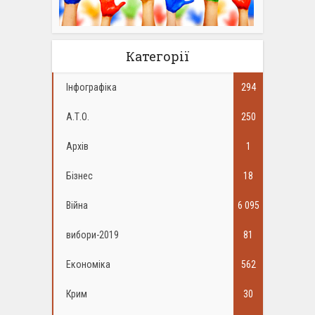
Категорії
Інфографіка
294
А.Т.О.
250
Архів
1
Бізнес
18
Війна
6 095
вибори-2019
81
Економіка
562
Крим
30