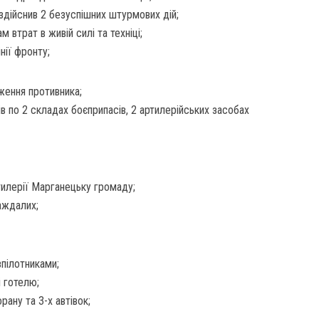
здійснив 2 безуспішних штурмових дій;
 втрат в живій силі та техніці;
нії фронту;
ження противника;
в по 2 складах боєприпасів, 2 артилерійських засобах
ртилерії Марганецьку громаду;
аждалих;
зпілотниками;
і готелю;
ану та 3-х автівок;