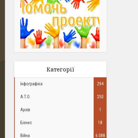
Категорії
Інфографіка
294
А.Т.О.
250
Архів
1
Бізнес
18
Війна
6 088