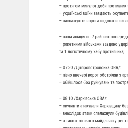
– протягом минулої доби противник 
– українські воїни завдають окупантам
– виснажують ворога вздовж всієї лі
– наша авіація по 7 районах зосеред
– ракетними військами завдано ударі
та 1 логістичному хабу противника;
– 07.30 /Дніпропетровська ОВА/:
– пізно ввечері ворог обстріляв з а
– обійшлося без руйнувань та постр
– 08.10 /Харківська ОВА/:
– окупанти атакували Харківщину бе
– внаслідок атаки спалахнули будівл
– а також літнього майданчику рестор