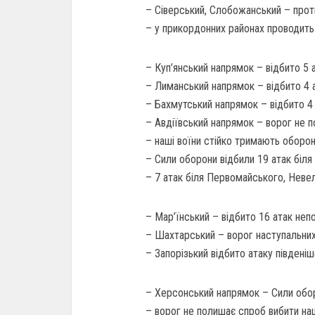
– Сіверський, Слобожанський – проти
– у прикордонних районах проводить 
– Куп’янський напрямок – відбито 5 
– Лиманський напрямок – відбито 4 а
– Бахмутський напрямок – відбито 4 а
– Авдіївський напрямок – ворог не п
– наші воїни стійко тримають оборон
– Сили оборони відбили 19 атак біля 
– 7 атак біля Первомайського, Неве
– Мар’їнський – відбито 16 атак непо
– Шахтарський – ворог наступальних 
– Запорізький відбито атаку південі
– Херсонський напрямок – Сили обор
– ворог не полишає спроб вибити наші