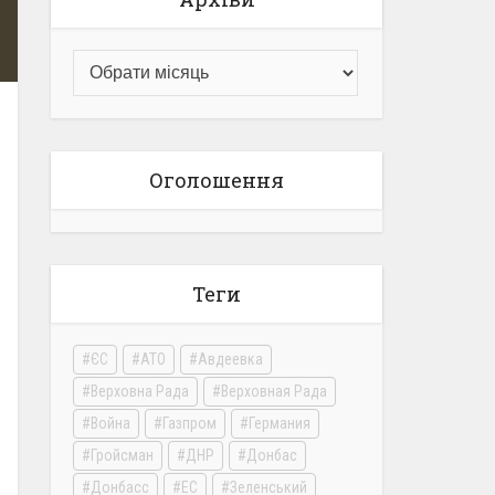
Оголошення
Теги
ЄС
АТО
Авдеевка
Верховна Рада
Верховная Рада
Война
Газпром
Германия
Гройсман
ДНР
Донбас
Донбасс
ЕС
Зеленський