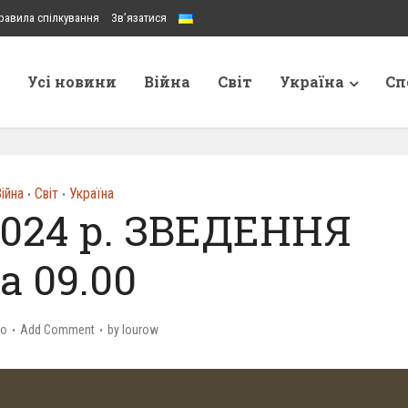
равила спілкування
Зв’язатися
Усі новини
Війна
Світ
Україна
Сп
ійна
Світ
Україна
•
•
2024 р. ЗВЕДЕННЯ
а 09.00
go
Add Comment
by
lourow