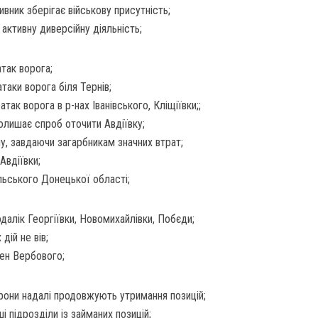
вник зберігає військову присутність;
активну диверсійну діяльність;
атак ворога;
таки ворога біля Тернів;
так ворога в р-нах Іванівського, Кліщіївки;;
олишає спроб оточити Авдіївку;
у, завдаючи загарбникам значних втрат;
Авдіївки;
льського Донецької області;
далік Георгіївки, Новомихайлівки, Побєди;
дій не вів;
шен Вербового;
они надалі продовжують утримання позицій;
 підрозділи із займаних позицій;