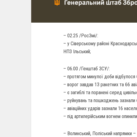
– 02.25 /РосЗмі/:
– у Сіверському районі Краснодарс
НПЗ Ільський;
– 06.00 /Генштаб ЗСУ/:
– протягом минулої доби відбулося 6
– ворог завдав 13 ракетних та 66 аві
– є загиблі та поранені серед цивіль
– руйнувань та пошкоджень зазнали б
– авіаційних ударів зазнали 16 населе
– під артилерійським вогнем опинили
– Волинський, Поліський напрямки – 