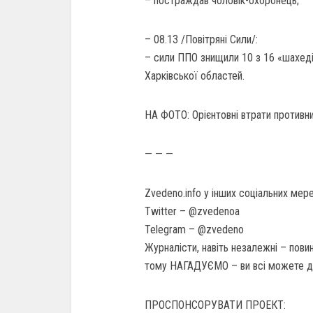
– постраждав чоловік-охоронець;
– 08.13 /Повітряні Сили/:
– сили ППО знищили 10 з 16 «шахеді
Харківської областей.
НА ФОТО: Орієнтовні втрати противни
— — —
Zvedeno.info у інших соціальних мер
Twitter – @zvedenoа
Telegram – @zvedeno
Журналісти, навіть незалежні – повин
тому НАГАДУЄМО – ви всі можете до
ПРОСПОНСОРУВАТИ ПРОЕКТ: