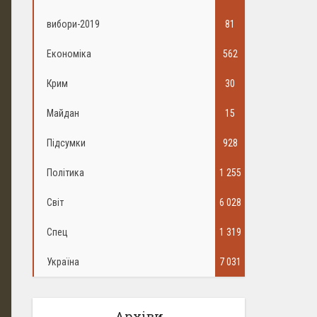
вибори-2019
81
Економіка
562
Крим
30
Майдан
15
Підсумки
928
Політика
1 255
Світ
6 028
Спец
1 319
Україна
7 031
Архіви