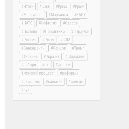
Итоги
Киев
Крим
Крым
Мариуполь
Марьинка
НАБУ
НАТО
Нафтогаз
Одесса
Польша
Порошенко
Підсумки
Россия
Росія
США
Саакашвили
Сенцов
Трамп
Украина
Україна
Широкино
вибори
газ
дороги
минский процесс
реформи
реформы
санкции
санкції
суд