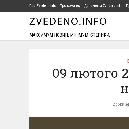
Про Zvedeno.Info
Про команду
Допомогти Zvedeno.Info
П
МАКСИМУМ НОВИН, МІНІМУМ ІСТЕРИКИ.
В
09 лютого 
н
2 роки a