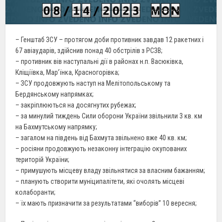
– Генштаб ЗСУ – протягом доби противник завдав 12 ракетних і
67 авіаударів, здійснив понад 40 обстрілів з РСЗВ;
– противник вів наступальні дії в районах н.п. Васюківка,
Кліщіївка, Мар’їнка, Красногорівка;
– ЗСУ продовжують наступ на Мелітопольському та
Бердянському напрямках;
– закріплюються на досягнутих рубежах;
– за минулий тиждень Сили оборони України звільнили 3 кв. км
на Бахмутському напрямку;
– загалом на південь від Бахмута звільнено вже 40 кв. км;
– росіяни продовжують незаконну інтеграцію окупованих
територій України;
– примушують місцеву владу звільнятися за власним бажанням;
– планують створити муніципалітети, які очолять місцеві
колаборанти;
– їх мають призначити за результатами “виборів” 10 вересня;