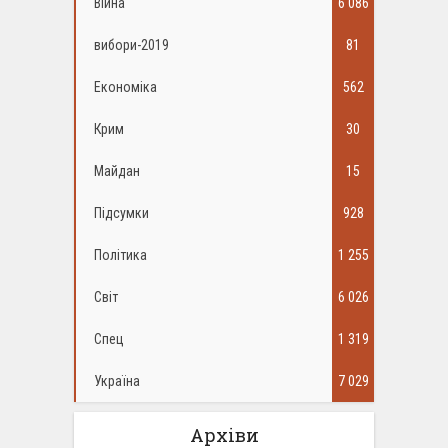
Війна
6 086
вибори-2019
81
Економіка
562
Крим
30
Майдан
15
Підсумки
928
Політика
1 255
Світ
6 026
Спец
1 319
Україна
7 029
Архіви