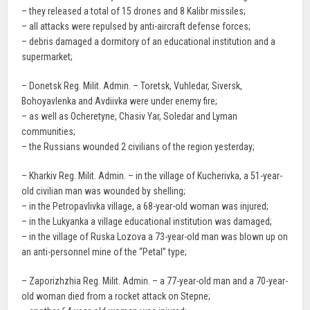
– they released a total of 15 drones and 8 Kalibr missiles;
– all attacks were repulsed by anti-aircraft defense forces;
– debris damaged a dormitory of an educational institution and a
supermarket;
– Donetsk Reg. Milit. Admin. – Toretsk, Vuhledar, Siversk,
Bohoyavlenka and Avdiivka were under enemy fire;
– as well as Ocheretyne, Chasiv Yar, Soledar and Lyman
communities;
– the Russians wounded 2 civilians of the region yesterday;
– Kharkiv Reg. Milit. Admin. – in the village of Kucherivka, a 51-year-
old civilian man was wounded by shelling;
– in the Petropavlivka village, a 68-year-old woman was injured;
– in the Lukyanka a village educational institution was damaged;
– in the village of Ruska Lozova a 73-year-old man was blown up on
an anti-personnel mine of the “Petal” type;
– Zaporizhzhia Reg. Milit. Admin. – a 77-year-old man and a 70-year-
old woman died from a rocket attack on Stepne;