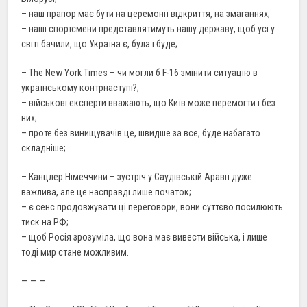
– наш прапор має бути на церемонії відкриття, на змаганнях;
– наші спортсмени представлятимуть нашу державу, щоб усі у
світі бачили, що Україна є, була і буде;
– The New York Times – чи могли б F-16 змінити ситуацію в
українському контрнаступі?;
– військові експерти вважають, що Київ може перемогти і без
них;
– проте без винищувачів це, швидше за все, буде набагато
складніше;
– Канцлер Німеччини – зустріч у Саудівській Аравії дуже
важлива, але це насправді лише початок;
– є сенс продовжувати ці переговори, вони суттєво посилюють
тиск на РФ;
– щоб Росія зрозуміла, що вона має вивести війська, і лише
тоді мир стане можливим.
— — —