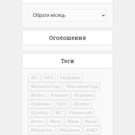
Оголошення
Теги
ЄС
АТО
Авдеевка
Верховна Рада
Верховная Рада
Война
Газпром
Германия
Гройсман
ДНР
Донбас
Донбасс
ЕС
Зеленський
Итоги
Киев
Крим
Крым
Мариуполь
Марьинка
НАБУ