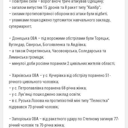
– Повітряні сили – ворог вночі тричі атакував Одещину;
– загалом випустив 15 дронів та 8 ракет типу “Калібр”;
– силами протиповітряної оборони всі атаки були відбиті;
– уламками пошкоджено гуртожиток навчального закладу,
супермаркет;
– Донецька ОВА – під ворожими обстрілами були Торецьк,
Вугледар, Сіверськ, Богоявленка та Авдіївка;
– а також Очеретинська, Часовоярська, Соледарська та
Лиманська громади;
– минулої доби росіяни поранили 2 цивільних жителів області;
– Харківська ОВА – у с. Кучерівка від обстрілу поранено 51-
річного цивільного чоловіка;
– у с. Петропавлівка поранена 68-річна жінка;
– у с. Лук’янці пошкоджено заклад освіти;
– в с. Руська Лозова на протипіхотній міні типу “Пелюстка”
підірвався 73-річний чоловік;
– Запорізька ОВА – від ракетного удару по Степному загинув 77-
річний чоловік та 70-річна жінка;