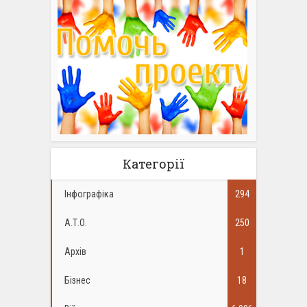
Категорії
Інфографіка
294
А.Т.О.
250
Архів
1
Бізнес
18