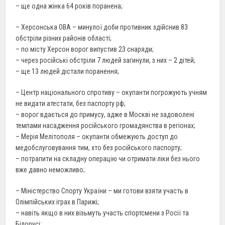
– ще одна жінка 64 років поранена;
– Херсонська ОВА – минулої доби противник здійснив 83
обстріли різних районів області;
– по місту Херсон ворог випустив 23 снаряди;
– через російські обстріли 7 людей загинули, з них – 2 дітей;
– ще 13 людей дістали поранення;
– Центр національного спротиву – окупанти погрожують учням
не видати атестати, без паспорту рф;
– ворог вдається до примусу, адже в Москві не задоволені
темпами насадження російського громадянства в регіонах;
– Мерія Мелітополя – окупанти обмежують доступ до
медобслуговування тим, хто без російського паспорту;
– потрапити на складну операцію чи отримати ліки без нього
вже давно неможливо;
– Міністерство Спорту України – ми готови взяти участь в
Олімпійських іграх в Парижі;
– навіть якщо в них візьмуть участь спортсмени з Росії та
Білорусі;