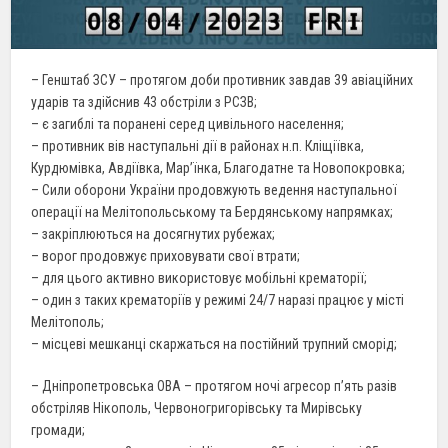
– Генштаб ЗСУ – протягом доби противник завдав 39 авіаційних
ударів та здійснив 43 обстріли з РСЗВ;
– є загиблі та поранені серед цивільного населення;
– противник вів наступальні дії в районах н.п. Кліщіївка,
Курдюмівка, Авдіївка, Мар’їнка, Благодатне та Новопокровка;
– Сили оборони України продовжують ведення наступальної
операції на Мелітопольському та Бердянському напрямках;
– закріплюються на досягнутих рубежах;
– ворог продовжує приховувати свої втрати;
– для цього активно використовує мобільні крематорії;
– один з таких крематоріїв у режимі 24/7 наразі працює у місті
Мелітополь;
– місцеві мешканці скаржаться на постійний трупний сморід;
– Дніпропетровська ОВА – протягом ночі агресор п’ять разів
обстріляв Нікополь, Червоногригорівську та Мирівську
громади;