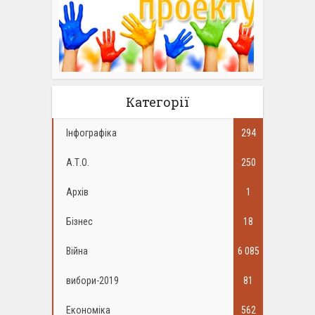
Категорії
Інфографіка
294
А.Т.О.
250
Архів
1
Бізнес
18
Війна
6 085
вибори-2019
81
Економіка
562