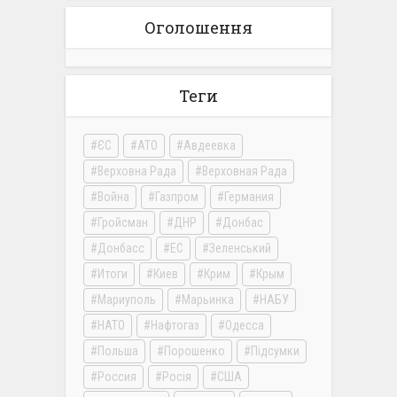
Оголошення
Теги
ЄС
АТО
Авдеевка
Верховна Рада
Верховная Рада
Война
Газпром
Германия
Гройсман
ДНР
Донбас
Донбасс
ЕС
Зеленський
Итоги
Киев
Крим
Крым
Мариуполь
Марьинка
НАБУ
НАТО
Нафтогаз
Одесса
Польша
Порошенко
Підсумки
Россия
Росія
США