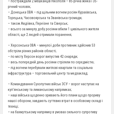
– постраждали 2 мешканців Нікополя – 85-річна жінка і 35-
річний чоловік;
– Донецька ОВА – під щільним вогнем росіян Курахівська,
Торецька, Часовоярська та Званівська громади;
– також Авдіївка, Переїзне та Сіверськ;
– всього за минулу добу росіяни вбили 1 цивільного жителя
області, ще 2 людей отримали поранення;
– Херсонська ОВА – минулої доби противник здійснив 53
обстріли різних районів області;
– по місту Херсон ворог випустив 42 снаряди;
– весь попередній день росіяни стріляли по середмістю;
– під вогнем перебували житлові квартали та соціальна
інфраструктура – торговельний центр та медзаклад;
– Командування Сухопутних військ ЗСУ – ворог наступає на
купʼянському та лиманському напрямках;
– наші війська щоденно зривають його плани щодо прориву
нашої оборони, завдають суттєвих втрат в особовому складі і
техніці;
– на бахмутському напрямку в умовах сильного супротиву