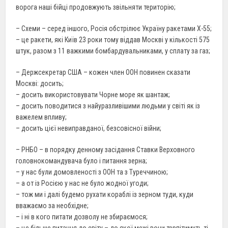
ворога наші бійці продовжують звільняти територію;
– Схеми – серед іншого, Росія обстрілює Україну ракетами Х-55;
– це ракети, які Київ 23 роки тому віддав Москві у кількості 575
штук, разом з 11 важкими бомбардувальниками, у сплату за газ;
– Держсекретар США – кожен член ООН повинен сказати
Москві: досить;
– досить використовувати Чорне море як шантаж;
– досить поводитися з найуразливішими людьми у світі як із
важелем впливу;
– досить цієї невиправданої, безсовісної війни;
– РНБО – в порядку денному засідання Ставки Верховного
головнокомандувача було і питання зерна;
– у нас були домовленості з ООН та з Туреччиною;
– а от із Росією у нас не було жодної угоди;
– тож ми і далі будемо рухати кораблі із зерном туди, куди
вважаємо за необхідне;
– і ні в кого питати дозволу не збираємося;