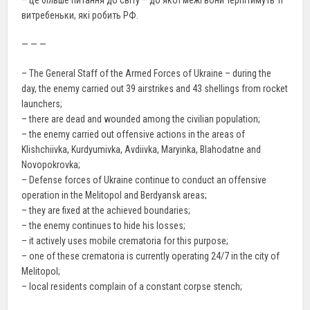
– це більше питання до світу – до якої межі вони терпітимуть ті
витребеньки, які робить РФ.
— — —
– The General Staff of the Armed Forces of Ukraine – during the
day, the enemy carried out 39 airstrikes and 43 shellings from rocket
launchers;
– there are dead and wounded among the civilian population;
– the enemy carried out offensive actions in the areas of
Klishchiivka, Kurdyumivka, Avdiivka, Maryinka, Blahodatne and
Novopokrovka;
– Defense forces of Ukraine continue to conduct an offensive
operation in the Melitopol and Berdyansk areas;
– they are fixed at the achieved boundaries;
– the enemy continues to hide his losses;
– it actively uses mobile crematoria for this purpose;
– one of these crematoria is currently operating 24/7 in the city of
Melitopol;
– local residents complain of a constant corpse stench;