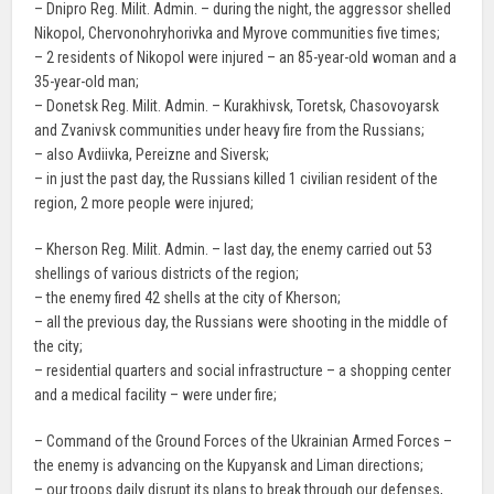
– Dnipro Reg. Milit. Admin. – during the night, the aggressor shelled
Nikopol, Chervonohryhorivka and Myrove communities five times;
– 2 residents of Nikopol were injured – an 85-year-old woman and a
35-year-old man;
– Donetsk Reg. Milit. Admin. – Kurakhivsk, Toretsk, Chasovoyarsk
and Zvanivsk communities under heavy fire from the Russians;
– also Avdiivka, Pereizne and Siversk;
– in just the past day, the Russians killed 1 civilian resident of the
region, 2 more people were injured;
– Kherson Reg. Milit. Admin. – last day, the enemy carried out 53
shellings of various districts of the region;
– the enemy fired 42 shells at the city of Kherson;
– all the previous day, the Russians were shooting in the middle of
the city;
– residential quarters and social infrastructure – a shopping center
and a medical facility – were under fire;
– Command of the Ground Forces of the Ukrainian Armed Forces –
the enemy is advancing on the Kupyansk and Liman directions;
– our troops daily disrupt its plans to break through our defenses,