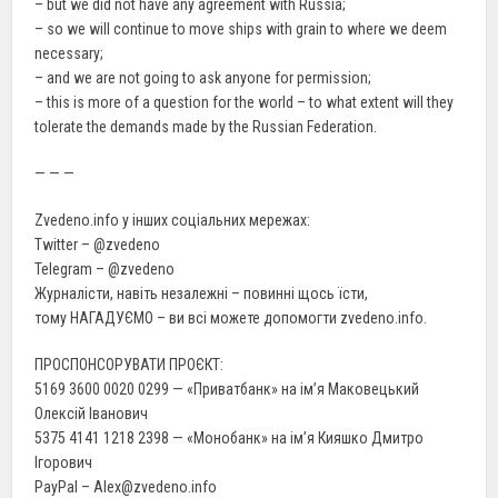
– but we did not have any agreement with Russia;
– so we will continue to move ships with grain to where we deem
necessary;
– and we are not going to ask anyone for permission;
– this is more of a question for the world – to what extent will they
tolerate the demands made by the Russian Federation.
— — —
Zvedeno.info у інших соціальних мережах:
Twitter – @zvedeno
Telegram – @zvedeno
Журналісти, навіть незалежні – повинні щось їсти,
тому НАГАДУЄМО – ви всі можете допомогти zvedeno.info.
ПРОСПОНСОРУВАТИ ПРОЄКТ:
5169 3600 0020 0299 — «Приватбанк» на ім’я Маковецький
Олексій Іванович
5375 4141 1218 2398 — «Монобанк» на ім’я Кияшко Дмитро
Ігорович
PayPal – Alex@zvedeno.info