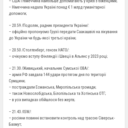
– США і Німеччина найбільше допомагають у кризі з біженцями;
– Німеччина надала Україні понад € 1 млрд гуманітарної
допомоги;
– 20.59 /Подоляк, радник президента України/:
– офіційно пропонуємо Грузії передати Саакашвілі на лікування
до України чи будь-якої третьої країни;
– 20.50 /Столтенберг, генсек НАТО/:
– очікуємо вступу Фінляндії і Швеції в Альянс у 2023 році;
– 21.30 /Живицький, начальник Сумської ОВА/:
– армія РФ завдала 144 удари протягом дня по території
Сумщини;
– постраждали Есманська, Миропільська громади;
– також Новослобідська, Білопільська та Хотінська ОТГ;
– в усіх випадках обійшлося без жертв;
– 21.43 /ISW/:
– росіяни повинні встановити контроль над трасою Сіверськ-
Бахмут;