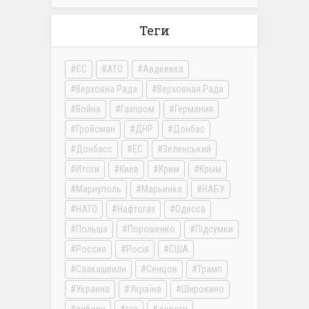
Теги
ЄС
АТО
Авдеевка
Верховна Рада
Верховная Рада
Война
Газпром
Германия
Гройсман
ДНР
Донбас
Донбасс
ЕС
Зеленський
Итоги
Киев
Крим
Крым
Мариуполь
Марьинка
НАБУ
НАТО
Нафтогаз
Одесса
Польша
Порошенко
Підсумки
Россия
Росія
США
Саакашвили
Сенцов
Трамп
Украина
Україна
Широкино