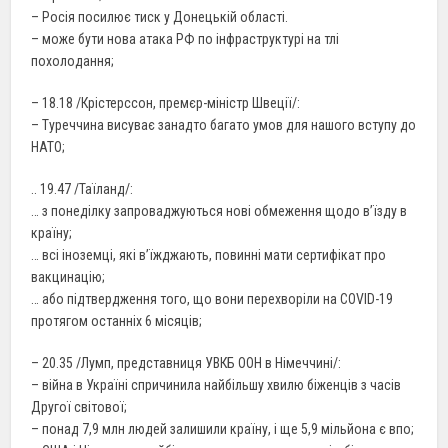
– Росія посилює тиск у Донецькій області.
– може бути нова атака РФ по інфраструктурі на тлі
похолодання;
– 18.18 /Крістерссон, премєр-міністр Швеції/:
– Туреччина висуває занадто багато умов для нашого вступу до
НАТО;
.. 19.47 /Таїланд/:
… з понеділку запроваджуються нові обмеження щодо в’їзду в
країну;
… всі іноземці, які в’їжджають, повинні мати сертифікат про
вакцинацію;
… або підтвердження того, що вони перехворіли на COVID-19
протягом останніх 6 місяців;
– 20.35 /Лумп, представниця УВКБ ООН в Німеччині/:
– війна в Україні спричинила найбільшу хвилю біженців з часів
Другої світової;
– понад 7,9 млн людей залишили країну, і ще 5,9 мільйона є впо;