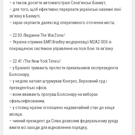
– а також досягти автомагістралі Слов’янськ-Бахмут;
– для того, щоб ефективно перерізати українські наземні лінії
зв’язку в Бахмуті;
– зараз окупанти далекі від оперативного оточення міста;
– 22.03 /Видання The WarZone/:
– Україна отримає БМП Bradley модернізації M2A2 ODS із
покращеною системою управління на полі бою та зв’язку
– 22.41 /The New York Times/:
– у Бразилії тривають протести прихильників експрезидента
Болсонару;
– у неділю натовп штурмував Конгрес, Верховний суд і
президентські офіси;
– вони вважають програш Болсонару на виборах
сфальсифікованим;
– у столиці країни оголошено надзвичайний стан до кінця
місяця;
– чинний президент да Сілва дозволив федеральному уряду
вжити всі заходи для відновлення порядку;