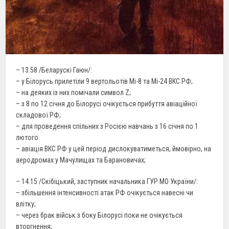
– 13.58 /Беларускі Гаюн/:
– у Білорусь прилетіли 9 вертольотів Мі-8 та Мі-24 ВКС РФ;
– на деяких із них помічали символ Z;
– з 8 по 12 січня до Білорусі очікується прибуття авіаційної
складової РФ;
– для проведення спільних з Росією навчань з 16 січня по 1
лютого.
– авіація ВКС РФ у цей період дислокуватиметься, ймовірно, на
аеродромах у Мачулищах та Барановичах;
– 14.15 /Скібіцький, заступник начальника ГУР МО України/:
– збільшення інтенсивності атак РФ очікується навесні чи
влітку;
– через брак військ з боку Білорусі поки не очікується
вторгнення;