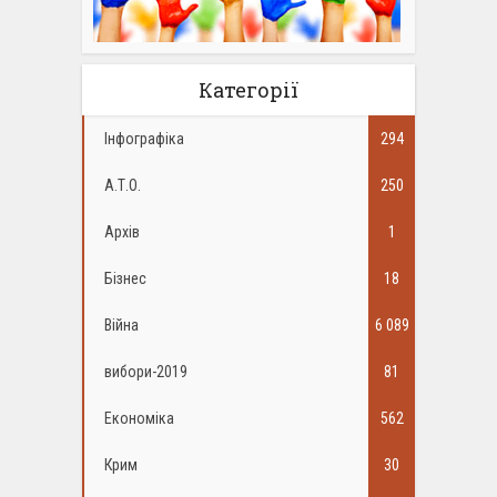
Категорії
Інфографіка
294
А.Т.О.
250
Архів
1
Бізнес
18
Війна
6 089
вибори-2019
81
Економіка
562
Крим
30