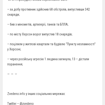
– за добу противник здійснив 68 обстрілів, випустивши 342
снаряди;
– бив з мінометів, артилерії, танків та БПЛА;
– по місту Херсон ворог випустив 18 снарядів;
– поцілили у житлові квартали та будівлю “Пункту незламності”
у Херсоні;
– через російську агресію 1 людина загинула, 13 – дістали
поранення;
— — —
Zvedeno.info у інших соціальних мережах:
Twitter – @zvedeno