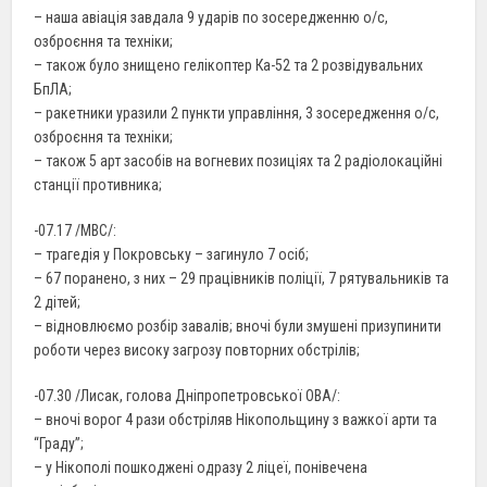
– наша авіація завдала 9 ударів по зосередженню о/с,
озброєння та техніки;
– також було знищено гелікоптер Ка-52 та 2 розвідувальних
БпЛА;
– ракетники уразили 2 пункти управління, 3 зосередження о/с,
озброєння та техніки;
– також 5 арт засобів на вогневих позиціях та 2 радіолокаційні
станції противника;
-07.17 /МВС/:
– трагедія у Покровську – загинуло 7 осіб;
– 67 поранено, з них – 29 працівників поліції, 7 рятувальників та
2 дітей;
– відновлюємо розбір завалів; вночі були змушені призупинити
роботи через високу загрозу повторних обстрілів;
-07.30 /Лисак, голова Дніпропетровської ОВА/:
– вночі ворог 4 рази обстріляв Нікопольщину з важкої арти та
“Граду”;
– у Нікополі пошкоджені одразу 2 ліцеї, понівечена