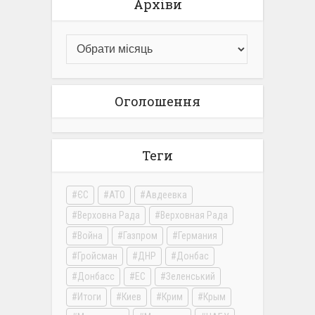
Архіви
Оголошення
Теги
ЄС
АТО
Авдеевка
Верховна Рада
Верховная Рада
Война
Газпром
Германия
Гройсман
ДНР
Донбас
Донбасс
ЕС
Зеленський
Итоги
Киев
Крим
Крым