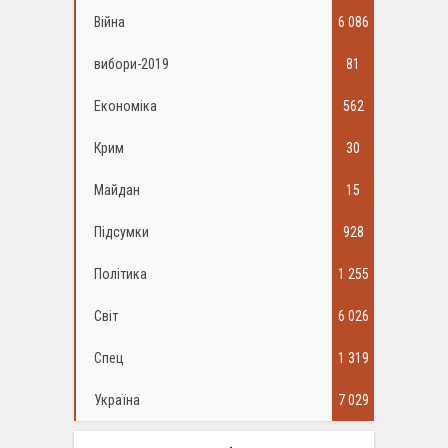
Війна
6 086
вибори-2019
81
Економіка
562
Крим
30
Майдан
15
Підсумки
928
Політика
1 255
Світ
6 026
Спец
1 319
Україна
7 029