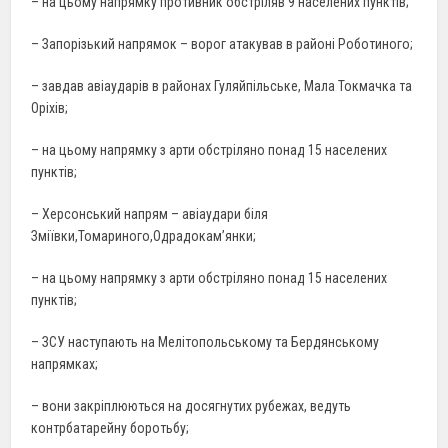
– на цьому напрямку противник обстріляв 9 населених пунктів;
– Запорізький напрямок – ворог атакував в районі Роботиного;
– завдав авіаударів в районах Гуляйпільське, Мала Токмачка та
Оріхів;
– на цьому напрямку з арти обстріляно понад 15 населених
пунктів;
– Херсонський напрям – авіаудари біля
Зміївки,Томариного,Одрадокам’янки;
– на цьому напрямку з арти обстріляно понад 15 населених
пунктів;
– ЗСУ наступають на Мелітопольському та Бердянському
напрямках;
– вони закріплюються на досягнутих рубежах, ведуть
контрбатарейну боротьбу;