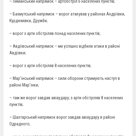
– Лиманський напрямок – артобстріл 6 населених пунктів;
– Бахмутський напрямок – ворог атакував у районах Андріївки,
Курдюмівки, Дружби;
– ворог з арти обстріляв понад населених пунктів;
– Авдіївський напрямок – ми успішно відбили атаки в районі
Авдіївки;
– ворог з арти обстріляв 8 населених пунктів;
– Мар’їнський напрямок – сили оборони стримують наступ в
районі Мар’їнки;
– там же ворог завдав авіаудару; з арти обстріляв 8 населених
пунктів;
– Шахтарський напрямок ворог завдав авіаудару в районі
Одрадного;