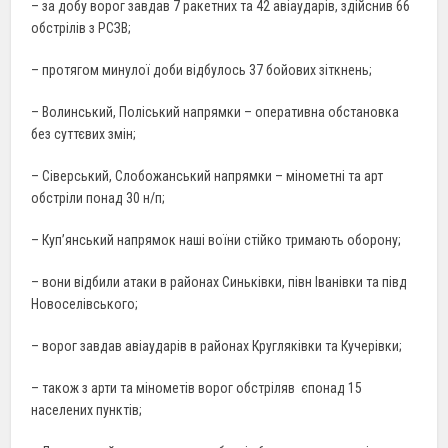
– за добу ворог завдав 7 ракетних та 42 авіаударів, здійснив 66
обстрілів з РСЗВ;
– протягом минулої доби відбулось 37 бойових зіткнень;
– Волинський, Поліський напрямки – оперативна обстановка
без суттєвих змін;
– Сіверський, Слобожанський напрямки – мінометні та арт
обстріли понад 30 н/п;
– Куп’янський напрямок наші воїни стійко тримають оборону;
– вони відбили атаки в районах Синьківки, півн Іванівки та півд
Новоселівського;
– ворог завдав авіаударів в районах Кругляківки та Кучерівки;
– також з арти та мінометів ворог обстріляв єпонад 15
населених пунктів;