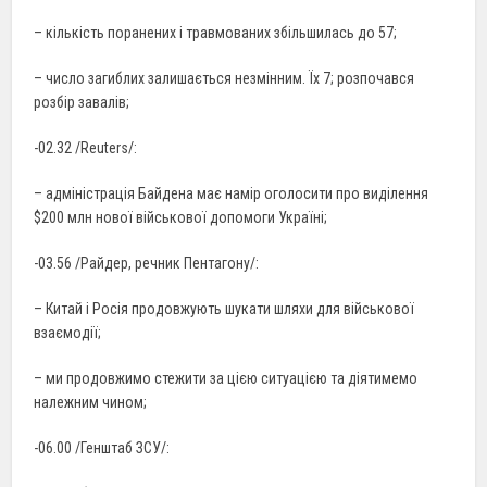
– кількість поранених і травмованих збільшилась до 57;
– число загиблих залишається незмінним. Їх 7; розпочався
розбір завалів;
-02.32 /Reuters/:
– адміністрація Байдена має намір оголосити про виділення
$200 млн нової військової допомоги Україні;
-03.56 /Райдер, речник Пентагону/:
– Китай і Росія продовжують шукати шляхи для військової
взаємодії;
– ми продовжимо стежити за цією ситуацією та діятимемо
належним чином;
-06.00 /Генштаб ЗСУ/: