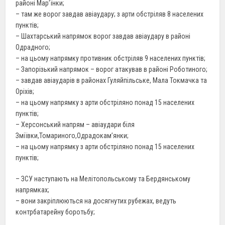
районі Мар’їнки;
– там же ворог завдав авіаудару; з арти обстріляв 8 населених
пунктів;
– Шахтарський напрямок ворог завдав авіаудару в районі
Одрадного;
– на цьому напрямку противник обстріляв 9 населених пунктів;
– Запорізький напрямок – ворог атакував в районі Роботиного;
– завдав авіаударів в районах Гуляйпільське, Мала Токмачка та
Оріхів;
– на цьому напрямку з арти обстріляно понад 15 населених
пунктів;
– Херсонський напрям – авіаудари біля
Зміївки,Томариного,Одрадокам’янки;
– на цьому напрямку з арти обстріляно понад 15 населених
пунктів;
– ЗСУ наступають на Мелітопольському та Бердянському
напрямках;
– вони закріплюються на досягнутих рубежах, ведуть
контрбатарейну боротьбу;