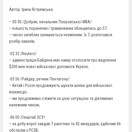
Автор: Ірина Ястремська
– 00.30 /Добряк, начальник Покровської МВА/:
– кількість поранених і травмованих збільшилась до 57;
– число загиблих залишається незмінним. Їх 7; розпочався
розбір завалів;
-02.32 /Reuters/:
– адміністрація Байдена має намір оголосити про виділення
$200 млн нової військової допомоги Україні;
-03.56 /Райдер, речник Пентагону/:
– Китай і Росія продовжують шукати шляхи для військової
взаємодії;
– ми продовжимо стежити за цією ситуацією та діятимемо
належним чином;
-06.00 /Генштаб ЗСУ/:
– за добу ворог завдав 7 ракетних та 42 авіаударів, здійснив 66
обстрілів з РСЗВ;