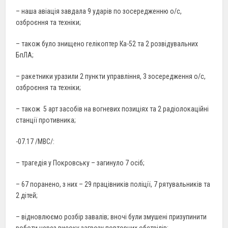
– наша авіація завдала 9 ударів по зосередженню о/с,
озброєння та техніки;
– також було знищено гелікоптер Ка-52 та 2 розвідувальних
БпЛА;
– ракетники уразили 2 пункти управління, 3 зосередження о/с,
озброєння та техніки;
– також 5 арт засобів на вогневих позиціях та 2 радіолокаційні
станції противника;
-07.17 /МВС/:
– трагедія у Покровську – загинуло 7 осіб;
– 67 поранено, з них – 29 працівників поліції, 7 рятувальників та
2 дітей;
– відновлюємо розбір завалів; вночі були змушені призупинити
роботи через високу загрозу повторних обстрілів;