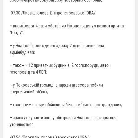
-07.30 /Лисак, голова Дніпропетровської ОВА/:
– вночі ворог 4 рази обстріляв Нікопольщину з важкої арти та
“Граду”;
– у Нікополі пошкоджені одразу 2 ліцеї, понівечена
адмінбудівля;
– також – 12 приватних будинків, 2 госпспоруди, авто,
газопровід та 4 ЛЕП;
– у Покровській громаді снаряди агресора побили
енергетичний об’єкт;
– головне – всюди обійшлося без загиблих та постраждалих;
– зранку окупанти знову обстріляли Нікополь, інформація
уточнюється;
-07.54 /Прокудін, голова Херсонської ОВА/: