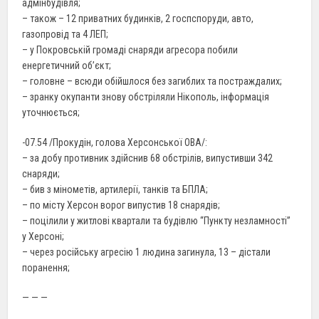
адмінбудівля;
– також – 12 приватних будинків, 2 госпспоруди, авто,
газопровід та 4 ЛЕП;
– у Покровській громаді снаряди агресора побили
енергетичний об’єкт;
– головне – всюди обійшлося без загиблих та постраждалих;
– зранку окупанти знову обстріляли Нікополь, інформація
уточнюється;
-07.54 /Прокудін, голова Херсонської ОВА/:
– за добу противник здійснив 68 обстрілів, випустивши 342
снаряди;
– бив з мінометів, артилерії, танків та БПЛА;
– по місту Херсон ворог випустив 18 снарядів;
– поцілили у житлові квартали та будівлю “Пункту незламності”
у Херсоні;
– через російську агресію 1 людина загинула, 13 – дістали
поранення;
— — —