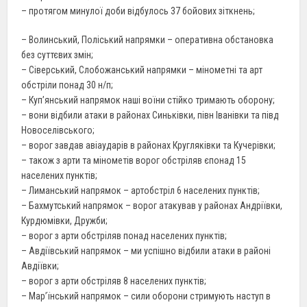
– протягом минулої доби відбулось 37 бойових зіткнень;
– Волинський, Поліський напрямки – оперативна обстановка
без суттєвих змін;
– Сіверський, Слобожанський напрямки – мінометні та арт
обстріли понад 30 н/п;
– Куп’янський напрямок наші воїни стійко тримають оборону;
– вони відбили атаки в районах Синьківки, півн Іванівки та півд
Новоселівського;
– ворог завдав авіаударів в районах Кругляківки та Кучерівки;
– також з арти та мінометів ворог обстріляв єпонад 15
населених пунктів;
– Лиманський напрямок – артобстріл 6 населених пунктів;
– Бахмутський напрямок – ворог атакував у районах Андріївки,
Курдюмівки, Дружби;
– ворог з арти обстріляв понад населених пунктів;
– Авдіївський напрямок – ми успішно відбили атаки в районі
Авдіївки;
– ворог з арти обстріляв 8 населених пунктів;
– Мар’їнський напрямок – сили оборони стримують наступ в