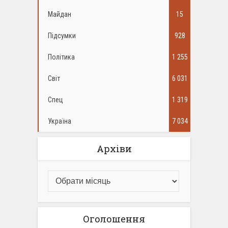
Майдан
15
Підсумки
928
Політика
1 255
Світ
6 031
Спец
1 319
Україна
7 034
Архіви
Оголошення