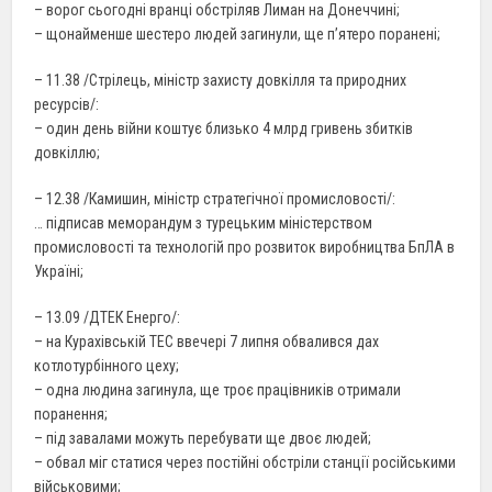
– ворог сьогодні вранці обстріляв Лиман на Донеччині;
– щонайменше шестеро людей загинули, ще п’ятеро поранені;
– 11.38 /Стрілець, міністр захисту довкілля та природних
ресурсів/:
– один день війни коштує близько 4 млрд гривень збитків
довкіллю;
– 12.38 /Камишин, міністр стратегічної промисловості/:
… підписав меморандум з турецьким міністерством
промисловості та технологій про розвиток виробництва БпЛА в
Україні;
– 13.09 /ДТЕК Енерго/:
– на Курахівській ТЕС ввечері 7 липня обвалився дах
котлотурбінного цеху;
– одна людина загинула, ще троє працівників отримали
поранення;
– під завалами можуть перебувати ще двоє людей;
– обвал міг статися через постійні обстріли станції російськими
військовими;