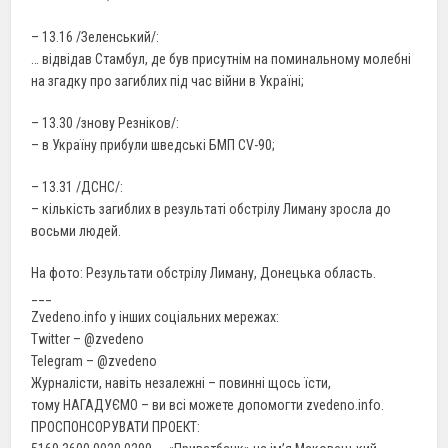
– 13.16 /Зеленський/:
… відвідав Стамбул, де був присутнім на поминальному молебні
на згадку про загиблих під час війни в Україні;
– 13.30 /знову Резніков/:
– в Україну прибули шведські БМП CV-90;
– 13.31 /ДСНС/:
– кількість загиблих в результаті обстрілу Лиману зросла до
восьми людей.
На фото: Результати обстрілу Лиману, Донецька область.
___
Zvedeno.info у інших соціальних мережах:
Twitter – @zvedeno
Telegram – @zvedeno
Журналісти, навіть незалежні – повинні щось їсти,
тому НАГАДУЄМО – ви всі можете допомогти zvedeno.info.
ПРОСПОНСОРУВАТИ ПРОЕКТ: