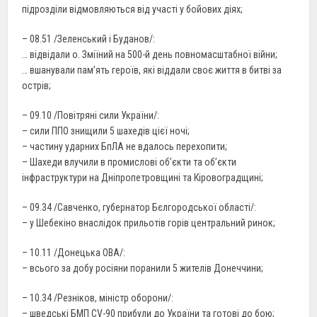
підрозділи відмовляються від участі у бойових діях;
– 08.51 /Зеленський і Буданов/:
… відвідали о. Зміїний на 500-й день повномасштабної війни;
… вшанували памʼять героїв, які віддали своє життя в битві за
острів;
– 09.10 /Повітряні сили України/:
– сили ППО знищили 5 шахедів цієї ночі;
– частину ударних БпЛА не вдалось перехопити;
– Шахеди влучили в промислові об’єкти та об’єкти
інфраструктури на Дніпропетровщині та Кіровоградщині;
– 09.34 /Савченко, губернатор Бєлгородської області/:
– у Шебекіно внаслідок прильотів горів центральний ринок;
– 10.11 /Донецька ОВА/:
– всього за добу росіяни поранили 5 жителів Донеччини;
– 10.34 /Резніков, міністр оборони/:
– шведські БМП CV-90 прибули до України та готові до бою;