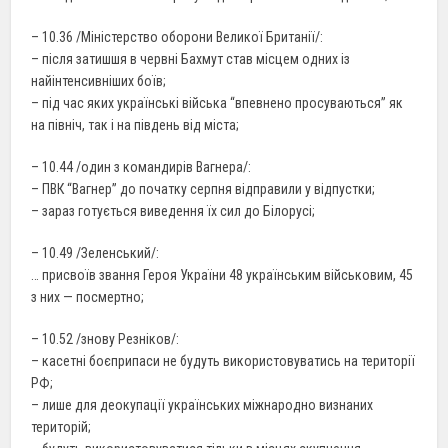
– 10.36 /Міністерство оборони Великої Британії/:
– після затишшя в червні Бахмут став місцем одних із
найінтенсивніших боїв;
– під час яких українські війська “впевнено просуваються” як
на північ, так і на південь від міста;
– 10.44 /один з командирів Вагнера/:
– ПВК “Вагнер” до початку серпня відправили у відпустки;
– зараз готується виведення їх сил до Білорусі;
– 10.49 /Зеленський/:
… присвоїв звання Героя України 48 українським військовим, 45
з них — посмертно;
– 10.52 /знову Резніков/:
– касетні боєприпаси не будуть використовуватись на території
РФ;
– лише для деокупації українських міжнародно визнаних
територій;