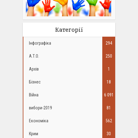
Категорії
Інфографіка
294
А.Т.О.
250
Архів
1
Бізнес
18
Війна
6 091
вибори-2019
81
Економіка
562
Крим
30