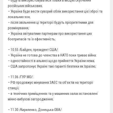
– будуть використовуватися тільки в місцях скупчення
російських військових;
– Україна буде вести суворий облік використання цієї зброї та
локальних зон;
– після звільнення ці території будуть пріоритетними для
розмінування;
– Україна звітуватиме партнерам про використання цих
боєприпасів та їх ефективність;
– 10.55 /Байден, президент США/:
– Україна не готова до членства в НАТО поки триває війна:
– одностайності в альянсі щодо прийняття України нема;
– США запропонує Україні такі гарантії безпеки як Ізраїлю;
– 11.06 /ГУР МО/:
– РФ продовжує мінування ЗАЕС та об’єктів на території
станції;
– в технічних приміщеннях та у машинних залах встановлені
мінно-вибухові загородження;
– 11.30 /Кириленко, Донецька ОВА/: