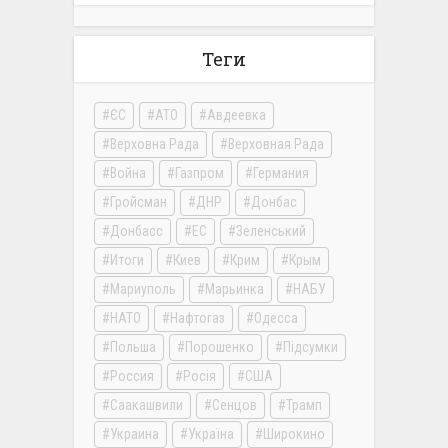
Теги
ЄС
АТО
Авдеевка
Верховна Рада
Верховная Рада
Война
Газпром
Германия
Гройсман
ДНР
Донбас
Донбасс
ЕС
Зеленський
Итоги
Киев
Крим
Крым
Мариуполь
Марьинка
НАБУ
НАТО
Нафтогаз
Одесса
Польша
Порошенко
Підсумки
Россия
Росія
США
Саакашвили
Сенцов
Трамп
Украина
Україна
Широкино