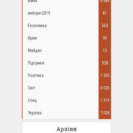
Війна
6 085
вибори-2019
81
Економіка
562
Крим
30
Майдан
15
Підсумки
928
Політика
1 255
Світ
6 025
Спец
1 319
Україна
7 028
Архіви