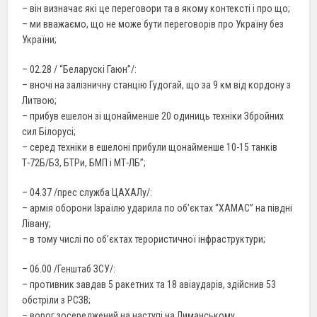
– він визначає які це переговори та в якому контексті і про що;
– ми вважаємо, що не може бути переговорів про Україну без
України;
– 02.28 / “Беларускі Гаюн”/:
– вночі на залізничну станцію Гудогай, що за 9 км від кордону з
Литвою;
– прибув ешелон зі щонайменше 20 одиниць техніки Збройних
сил Білорусі;
– серед техніки в ешелоні прибули щонайменше 10-15 танків
Т-72Б/Б3, БТРи, БМП і МТ-ЛБ”;
– 04.37 /прес служба ЦАХАЛу/:
– армія оборони Ізраїлю ударила по об’єктах “ХАМАС” на півдні
Лівану;
– в тому числі по об’єктах терористичної інфраструктури;
– 06.00 /Генштаб ЗСУ/:
– противник завдав 5 ракетних та 18 авіаударів, здійснив 53
обстріли з РСЗВ;
– ворог зосереджений на наступі на Лиманському,