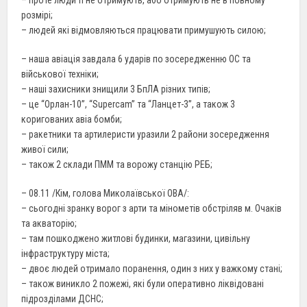
розмірі;
– людей які відмовляються працювати примушують силою;
– наша авіація завдала 6 ударів по зосередженню ОС та
військової техніки;
– наші захисники знищили 3 БпЛА різних типів;
– це “Орлан-10”, “Supercam” та “Ланцет-3”, а також 3
коригованих авіа бомби;
– ракетники та артилеристи уразили 2 райони зосередження
живої сили;
– також 2 склади ПММ та ворожу станцію РЕБ;
– 08.11 /Кім, голова Миколаївської ОВА/:
– сьогодні зранку ворог з арти та мінометів обстріляв м. Очаків
та акваторію;
– там пошкоджено житлові будинки, магазини, цивільну
інфраструктуру міста;
– двоє людей отримало поранення, один з них у важкому стані;
– також виникло 2 пожежі, які були оперативно ліквідовані
підрозділами ДСНС;