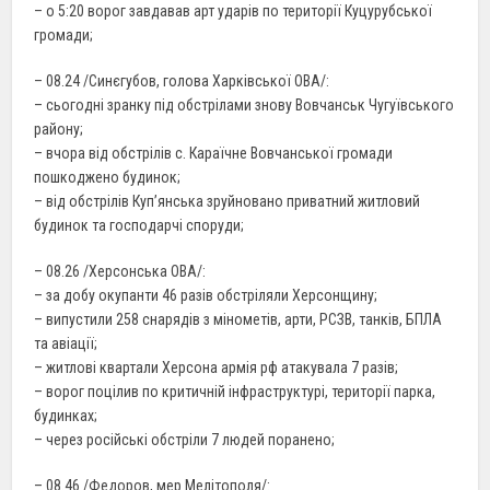
– о 5:20 ворог завдавав арт ударів по території Куцурубської
громади;
– 08.24 /Синєгубов, голова Харківської ОВА/:
– сьогодні зранку під обстрілами знову Вовчанськ Чугуївського
району;
– вчора від обстрілів с. Караїчне Вовчанської громади
пошкоджено будинок;
– від обстрілів Куп’янська зруйновано приватний житловий
будинок та господарчі споруди;
– 08.26 /Херсонська ОВА/:
– за добу окупанти 46 разів обстріляли Херсонщину;
– випустили 258 снарядів з мінометів, арти, РСЗВ, танків, БПЛА
та авіації;
– житлові квартали Херсона армія рф атакувала 7 разів;
– ворог поцілив по критичній інфраструктурі, території парка,
будинках;
– через російські обстріли 7 людей поранено;
– 08.46 /Федоров, мер Мелітополя/: