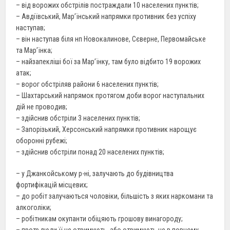
– від ворожих обстрілів постраждали 10 населених пунктів;
– Авдіївський, Мар’їнський напрямки противник без успіху
наступав;
– він наступав біля нп Новокалинове, Сєверне, Первомайське
та Мар’їнка;
– найзапекліші бої за Мар’їнку, там було відбито 19 ворожих
атак;
– ворог обстріляв райони 6 населених пунктів;
– Шахтарський напрямок протягом доби ворог наступальних
дій не проводив;
– здійснив обстріли 3 населених пунктів;
– Запорізький, Херсонський напрямки противник нарощує
оборонні рубежі;
– здійснив обстріли понад 20 населених пунктів;
– у Джанкойському р-ні, залучають до будівництва
фортифікацій місцевих;
– до робіт залучаються чоловіки, більшість з яких наркомани та
алкоголіки;
– робітникам окупанти обіцяють грошову винагороду;
– проте люди її не отримують, або отримують не в повному