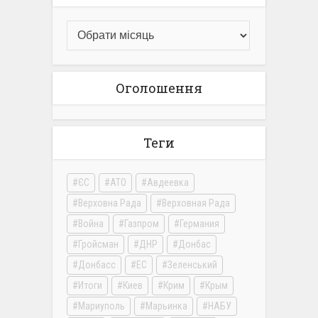
Оголошення
Теги
ЄС
АТО
Авдеевка
Верховна Рада
Верховная Рада
Война
Газпром
Германия
Гройсман
ДНР
Донбас
Донбасс
ЕС
Зеленський
Итоги
Киев
Крим
Крым
Мариуполь
Марьинка
НАБУ