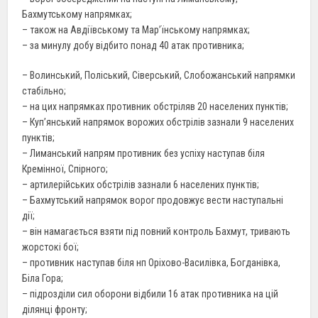
Бахмутському напрямках;
– також на Авдіївському та Мар’їнському напрямках;
– за минулу добу відбито понад 40 атак противника;
– Волинський, Поліський, Сіверський, Слобожанський напрямки
стабільно;
– на цих напрямках противник обстріляв 20 населених пунктів;
– Куп’янський напрямок ворожих обстрілів зазнали 9 населених
пунктів;
– Лиманський напрям противник без успіху наступав біля
Кремінної, Спірного;
– артилерійських обстрілів зазнали 6 населених пунктів;
– Бахмутський напрямок ворог продовжує вести наступальні
дії;
– він намагається взяти під повний контроль Бахмут, тривають
жорстокі бої;
– противник наступав біля нп Оріхово-Василівка, Богданівка,
Біла Гора;
– підрозділи сил оборони відбили 16 атак противника на цій
ділянці фронту;