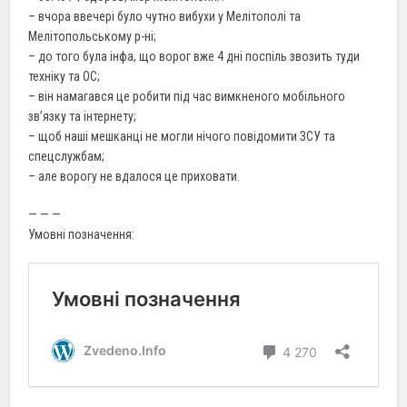
– вчора ввечері було чутно вибухи у Мелітополі та
Мелітопольському р-ні;
– до того була інфа, що ворог вже 4 дні поспіль звозить туди
техніку та ОС;
– він намагався це робити під час вимкненого мобільного
зв’язку та інтернету;
– щоб наші мешканці не могли нічого повідомити ЗСУ та
спецслужбам;
– але ворогу не вдалося це приховати.
— — —
Умовні позначення: