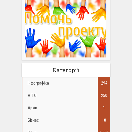
Категорії
Інфографіка
294
А.Т.О.
250
Архів
1
Бізнес
18