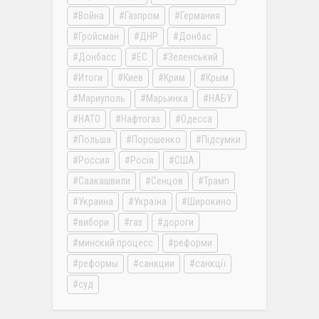
Война
Газпром
Германия
Гройсман
ДНР
Донбас
Донбасс
ЕС
Зеленський
Итоги
Киев
Крим
Крым
Мариуполь
Марьинка
НАБУ
НАТО
Нафтогаз
Одесса
Польша
Порошенко
Підсумки
Россия
Росія
США
Саакашвили
Сенцов
Трамп
Украина
Україна
Широкино
вибори
газ
дороги
минский процесс
реформи
реформы
санкции
санкції
суд