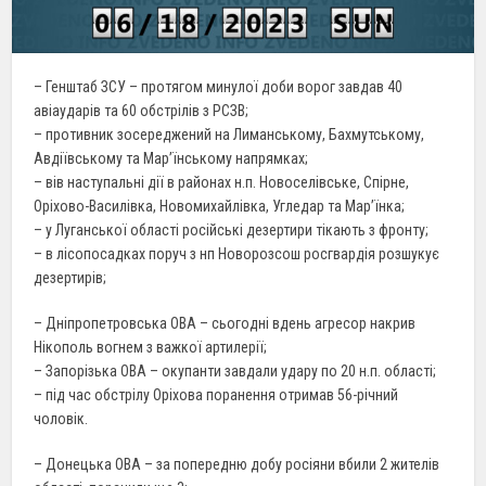
– Генштаб ЗСУ – протягом минулої доби ворог завдав 40
авіаударів та 60 обстрілів з РСЗВ;
– противник зосереджений на Лиманському, Бахмутському,
Авдіївському та Мар’їнському напрямках;
– вів наступальні дії в районах н.п. Новоселівське, Спірне,
Оріхово-Василівка, Новомихайлівка, Угледар та Мар’їнка;
– у Луганської області російські дезертири тікають з фронту;
– в лісопосадках поруч з нп Новорозсош росгвардія розшукує
дезертирів;
– Дніпропетровська ОВА – сьогодні вдень агресор накрив
Нікополь вогнем з важкої артилерії;
– Запорізька ОВА – окупанти завдали удару по 20 н.п. області;
– під час обстрілу Оріхова поранення отримав 56-річний
чоловік.
– Донецька ОВА – за попередню добу росіяни вбили 2 жителів