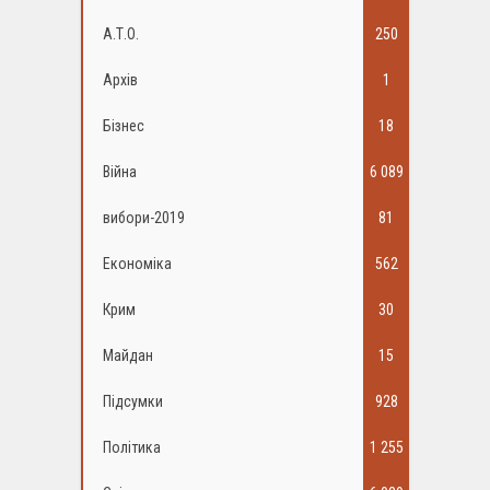
А.Т.О.
250
Архів
1
Бізнес
18
Війна
6 089
вибори-2019
81
Економіка
562
Крим
30
Майдан
15
Підсумки
928
Політика
1 255