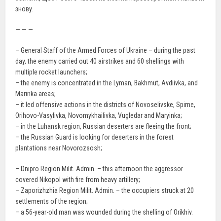
знову.
— — —
– General Staff of the Armed Forces of Ukraine – during the past
day, the enemy carried out 40 airstrikes and 60 shellings with
multiple rocket launchers;
– the enemy is concentrated in the Lyman, Bakhmut, Avdiivka, and
Marinka areas;
– it led offensive actions in the districts of Novoselivske, Spirne,
Orihovo-Vasylivka, Novomykhailivka, Vugledar and Maryinka;
– in the Luhansk region, Russian deserters are fleeing the front;
– the Russian Guard is looking for deserters in the forest
plantations near Novorozsosh;
– Dnipro Region Milit. Admin. – this afternoon the aggressor
covered Nikopol with fire from heavy artillery;
– Zaporizhzhia Region Milit. Admin. – the occupiers struck at 20
settlements of the region;
– a 56-year-old man was wounded during the shelling of Orikhiv.