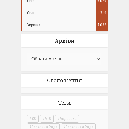
Світ
6 029
Спец
1 319
Україна
7 032
Архіви
Оголошення
Теги
ЄС
АТО
Авдеевка
Верховна Рада
Верховная Рада