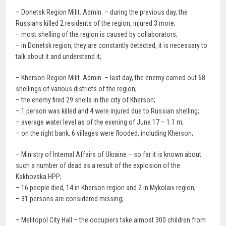
– Donetsk Region Milit. Admin. – during the previous day, the
Russians killed 2 residents of the region, injured 3 more;
– most shelling of the region is caused by collaborators;
– in Donetsk region, they are constantly detected, it is necessary to
talk about it and understand it;
– Kherson Region Milit. Admin. – last day, the enemy carried out 68
shellings of various districts of the region;
– the enemy fired 29 shells in the city of Kherson;
– 1 person was killed and 4 were injured due to Russian shelling;
– average water level as of the evening of June 17 – 1.1 m;
– on the right bank, 6 villages were flooded, including Kherson;
– Ministry of Internal Affairs of Ukraine – so far it is known about
such a number of dead as a result of the explosion of the
Kakhovska HPP;
– 16 people died, 14 in Kherson region and 2 in Mykolaiv region;
– 31 persons are considered missing;
– Melitopol City Hall – the occupiers take almost 300 children from