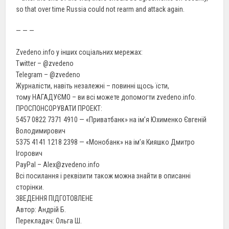
so that over time Russia could not rearm and attack again.
— — —
Zvedeno.info у інших соціальних мережах:
Twitter – @zvedeno
Telegram – @zvedeno
Журналісти, навіть незалежні – повинні щось їсти,
тому НАГАДУЄМО – ви всі можете допомогти zvedeno.info.
ПРОСПОНСОРУВАТИ ПРОЕКТ:
5457 0822 7371 4910 — «Приватбанк» на ім’я Юхименко Євгеній
Володимирович
5375 4141 1218 2398 — «Монобанк» на ім’я Кияшко Дмитро
Ігорович
PayPal – Alex@zvedeno.info
Всі посилання і реквізити також можна знайти в описанні
сторінки.
ЗВЕДЕННЯ ПІДГОТОВЛЕНЕ
Автор: Андрій Б.
Перекладач: Ольга Ш.