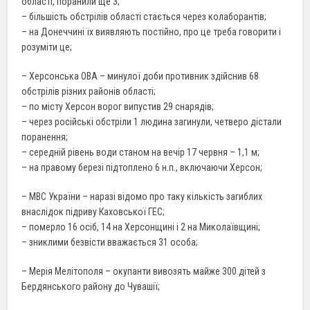
області, поранили ще 3;
– більшість обстрілів області стається через колаборантів;
– на Донеччині їх виявляють постійно, про це треба говорити і
розуміти це;
– Херсонська ОВА – минулої доби противник здійснив 68
обстрілів різних районів області;
– по місту Херсон ворог випустив 29 снарядів;
– через російські обстріли 1 людина загинули, четверо дістали
поранення;
– середній рівень води станом на вечір 17 червня – 1,1 м;
– на правому березі підтоплено 6 н.п., включаючи Херсон;
– МВС України – наразі відомо про таку кількість загиблих
внаслідок підриву Каховської ГЕС;
– померло 16 осіб, 14 на Херсонщині і 2 на Миколаївщині;
– зниклими безвісти вважається 31 особа;
– Мерія Мелітополя – окупанти вивозять майже 300 дітей з
Бердянського району до Чувашії;