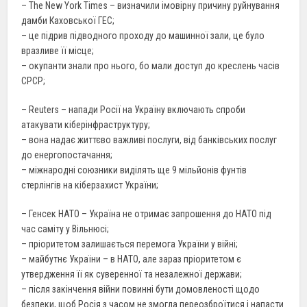
– The New York Times – визначили імовірну причину руйнування
дамби Каховської ГЕС;
– це підрив підводного проходу до машинної зали, це було
вразливе її місце;
– окупанти знали про нього, бо мали доступ до креслень часів
СРСР;
– Reuters – напади Росії на Україну включають спроби
атакувати кіберінфраструктуру;
– вона надає життєво важливі послуги, від банківських послуг
до енергопостачання;
– міжнародні союзники виділять ще 9 мільйонів фунтів
стерлінгів на кіберзахист України;
– Генсек НАТО – Україна не отримає запрошення до НАТО під
час саміту у Вільнюсі;
– пріоритетом залишається перемога України у війні;
– майбутнє України – в НАТО, але зараз пріоритетом є
утвердження її як суверенної та незалежної держави;
– після закінчення війни повинні бути домовленості щодо
безпеки, щоб Росія з часом не змогла переозброїтися і напасти