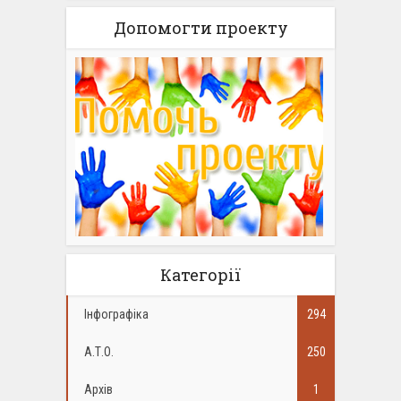
Допомогти проекту
Категорії
Інфографіка
294
А.Т.О.
250
Архів
1