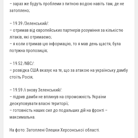
– зараз же будуть проблеми з питною водою навіть там, де не
затоплено;
– 19.39 /Зеленський/:
– отримав від європейських партнерів розуміння за кількістю
літаків, які отримаємо;
– я коли отримав цю інформацію, то я мав день щастя, була
потужна пропозиція;
– 19.52 /NBC/:
– розвідка США вказує на те, що за атакою на українську дамбу
стоїть Росія;
– 19.59 /і знову Зеленський/:
– підрив дамби не вплинув на спроможність України
деокуповувати власні території;
– готовність наших сил до подальших дій на фронті –
максимальна.
На фото: Затоплені Олешки Херсонської області.