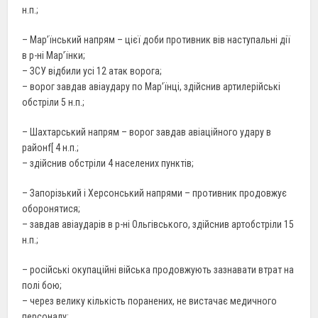
н.п.;
– Мар’їнський напрям – цієї доби противник вів наступальні дії
в р-ні Мар’їнки;
– ЗСУ відбили усі 12 атак ворога;
– ворог завдав авіаудару по Мар’їнці, здійснив артилерійські
обстріли 5 н.п.;
– Шахтарський напрям – ворог завдав авіаційного удару в
районf[ 4 н.п.;
– здійснив обстріли 4 населених пунктів;
– Запорізький і Херсонський напрями – противник продовжує
оборонятися;
– завдав авіаударів в р-ні Ольгівського, здійснив артобстріли 15
н.п.;
– російські окупаційні війська продовжують зазнавати втрат на
полі бою;
– через велику кількість поранених, не вистачає медичного
персоналу;