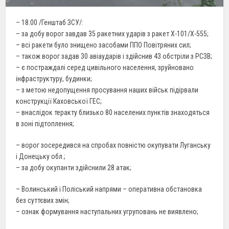
– 18.00 /Генштаб ЗСУ/:
– за добу ворог завдав 35 ракетних ударів з ракет Х-101/Х-555;
– всі ракети було знищено засобами ППО Повітряних сил;
– також ворог задав 30 авіаударів і здійснив 43 обстріли з РСЗВ;
– є постраждалі серед цивільного населення, зруйновано
інфраструктуру, будинки;
– з метою недопущення просування наших військ підірвали
конструкції Каховської ГЕС;
– внаслідок теракту близько 80 населених пунктів знаходяться
в зоні підтоплення;
– ворог зосередився на спробах повністю окупувати Луганську
і Донецьку обл.;
– за добу окупанти здійснили 28 атак;
– Волинський і Поліський напрями – оперативна обстановка
без суттєвих змін;
– ознак формування наступальних угруповань не виявлено;