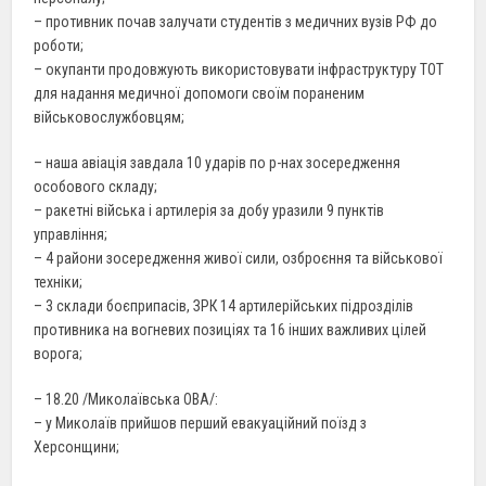
– противник почав залучати студентів з медичних вузів РФ до
роботи;
– окупанти продовжують використовувати інфраструктуру ТОТ
для надання медичної допомоги своїм пораненим
військовослужбовцям;
– наша авіація завдала 10 ударів по р-нах зосередження
особового складу;
– ракетні війська і артилерія за добу уразили 9 пунктів
управління;
– 4 райони зосередження живої сили, озброєння та військової
техніки;
– 3 склади боєприпасів, ЗРК 14 артилерійських підрозділів
противника на вогневих позиціях та 16 інших важливих цілей
ворога;
– 18.20 /Миколаївська ОВА/:
– у Миколаїв прийшов перший евакуаційний поїзд з
Херсонщини;