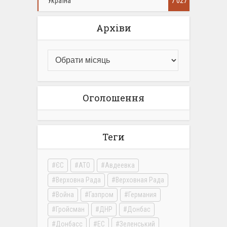
Україна
7 027
Архіви
Оголошення
Теги
ЄС
АТО
Авдеевка
Верховна Рада
Верховная Рада
Война
Газпром
Германия
Гройсман
ДНР
Донбас
Донбасс
ЕС
Зеленський