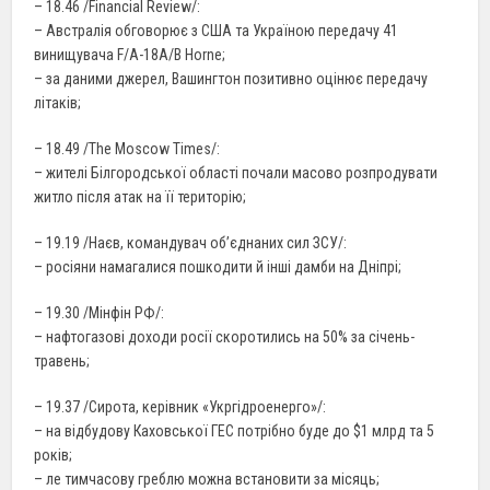
– 18.46 /Financial Review/:
– Австралія обговорює з США та Україною передачу 41
винищувача F/A-18А/В Horne;
– за даними джерел, Вашингтон позитивно оцінює передачу
літаків;
– 18.49 /The Moscow Times/:
– жителі Білгородської області почали масово розпродувати
житло після атак на її територію;
– 19.19 /Наєв, командувач об’єднаних сил ЗСУ/:
– росіяни намагалися пошкодити й інші дамби на Дніпрі;
– 19.30 /Мінфін РФ/:
– нафтогазові доходи росії скоротились на 50% за січень-
травень;
– 19.37 /Сирота, керівник «Укргідроенерго»/:
– на відбудову Каховської ГЕС потрібно буде до $1 млрд та 5
років;
– ле тимчасову греблю можна встановити за місяць;