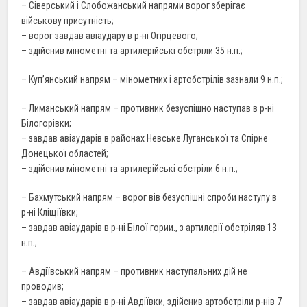
– Сіверський і Слобожанський напрями ворог зберігає
військову присутність;
– ворог завдав авіаудару в р-ні Огірцевого;
– здійснив мінометні та артилерійські обстріли 35 н.п.;
– Куп’янський напрям – мінометних і артобстрілів зазнали 9 н.п.;
– Лиманський напрям – противник безуспішно наступав в р-ні
Білогорівки;
– завдав авіаударів в районах Невське Луганської та Спірне
Донецької областей;
– здійснив мінометні та артилерійські обстріли 6 н.п.;
– Бахмутський напрям – ворог вів безуспішні спроби наступу в
р-ні Кліщіївки;
– завдав авіаударів в р-ні Білої гории., з артилерії обстріляв 13
н.п.;
– Авдіївський напрям – противник наступальних дій не
проводив;
– завдав авіаударів в р-ні Авдіївки, здійснив артобстріли р-нів 7