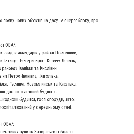
 появу нових об’єктів на даху IV енергоблоку, про
;
кої ОВА/:
завдав авіаударів у районі Плетенівки;
яв Гатище, Ветеринарне, Козачу Лопань;
 районах Іванівки та Кислівки;
в нп Петро-Іванівка, Фиголівка;
вка, Гусинка, Новомлинськ та Кислівка;
пошкоджено житловий будинок;
шкоджені будинки, госп споруди, авто;
госпіталізований у середньому стані;
ї ОВА/:
населених пунктів Запорізької області;