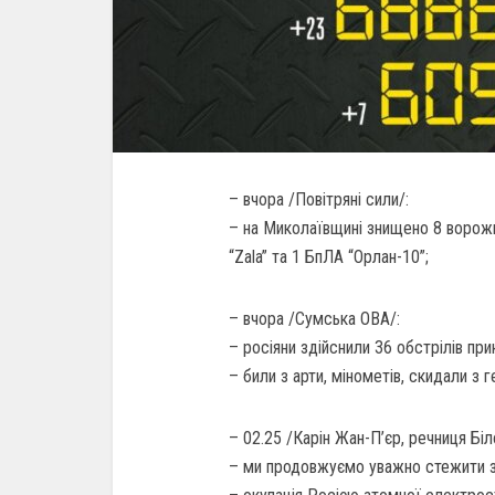
– вчора /Повітряні сили/:
– на Миколаївщині знищено 8 ворожи
“Zala” та 1 БпЛА “Орлан-10”;
– вчора /Сумська ОВА/:
– росіяни здійснили 36 обстрілів при
– били з арти, мінометів, скидали з 
– 02.25 /Карін Жан-П’єр, речниця Бі
– ми продовжуємо уважно стежити з