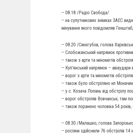
– 08.18 /Радіо Свобода/:
– на супутникових знімках ЗАЕС видно
мінування якого повідомляв Генштаб
– 08.20 /Синєгубов, голова Харківсь
– Слобожанський напрямок противник 
– також з арти та мінометів обстріл
– Куп’янський напрямок – авіаудари в
– ворог з арти та мінометів обстріля
– також було обстріляно нп Моначині
– у с. Козача Лопань від обстрілу 
– ворог обстріляв Вовчанськ; там по
– також поранено чоловіка 54 років, 
– 08.30 /Малашко, голова Запорізько
– росіяни здійснили 76 обстрілів 14 