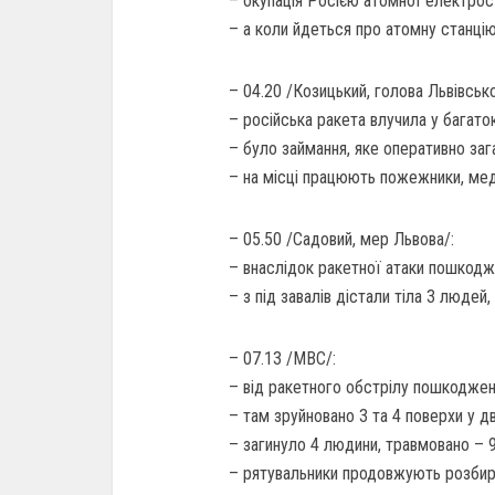
– окупація Росією атомної електрос
– а коли йдеться про атомну станцію
– 04.20 /Козицький, голова Львівськ
– російська ракета влучила у багато
– було займання, яке оперативно заг
– на місці працюють пожежники, мед
– 05.50 /Садовий, мер Львова/:
– внаслідок ракетної атаки пошкодж
– з під завалів дістали тіла 3 людей,
– 07.13 /МВС/:
– від ракетного обстрілу пошкоджен
– там зруйновано 3 та 4 поверхи у дв
– загинуло 4 людини, травмовано – 9
– рятувальники продовжують розбир