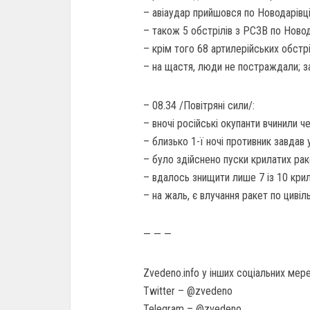
– авіаудар прийшовся по Новодарівц
– також 5 обстрілів з РСЗВ по Ново
– крім того 68 артилерійських обстр
– на щастя, люди не постраждали; за
– 08.34 /Повітряні сили/:
– вночі російські окупанти вчинили ч
– близько 1-ї ночі противник завдав 
– було здійснено пуски крилатих рак
– вдалось знищити лише 7 із 10 крил
– на жаль, є влучання ракет по цивіль
— — —
Zvedeno.info у інших соціальних мер
Twitter – @zvedeno
Telegram – @zvedeno