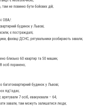
танції є небезпечною;
, там не повинно бути бойових дій;
ої ОВА/:
квартирний будинок у Львові;
асили; є постраждалі;
ики, фахівці ДСНС; рятувальники розбирають завали;
ено близько 60 квартир та 50 машин;
 8 осіб поранено;
о багатоквартирний будинок у Львові;
ох під’їздах;
; врятували 7 осіб, евакуювали – 64;
ати завали, там можуть залишатися люди;