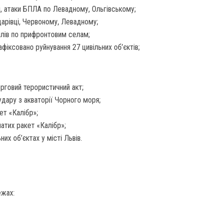
і, атаки БПЛА по Левадному, Ольгівському;
дарівці, Червоному, Левадному;
ілів по прифронтовим селам;
фіксовано руйнування 27 цивільних об’єктів;
ерговий терористичний акт;
удару з акваторії Чорного моря;
ет «Калібр»;
атих ракет «Калібр»;
них об’єктах у місті Львів.
ежах: