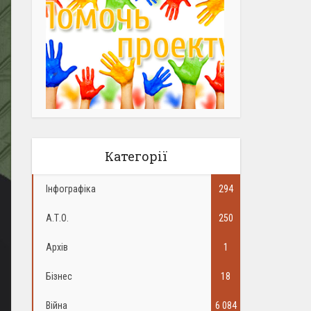
Категорії
Інфографіка
294
А.Т.О.
250
Архів
1
Бізнес
18
Війна
6 084