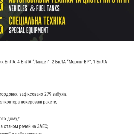
х БпЛА: 4 БпЛА “Ланцет”, 2 БпЛА “Мерлін-ВР”, 1 БпЛА
кордоння; зафіксовано 279 вибухів;
гелікоптера некеровані ракети;
лого дому/:
а станом речей на ЗАЕС;