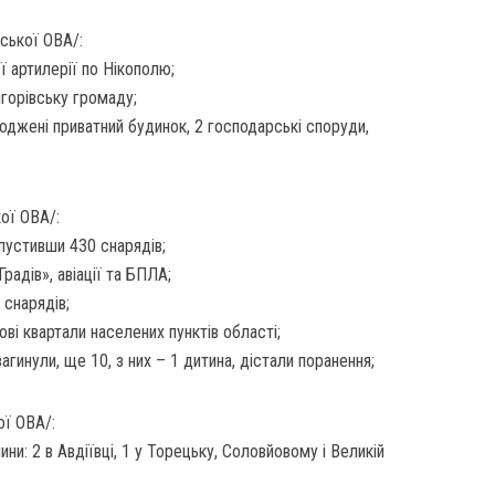
ської ОВА/:
ї артилерії по Нікополю;
горівську громаду;
джені приватний будинок, 2 господарські споруди,
ої ОВА/:
ипустивши 430 снарядів;
«Градів», авіації та БПЛА;
 снарядів;
ові квартали населених пунктів області;
гинули, ще 10, з них – 1 дитина, дістали поранення;
ої ОВА/:
ни: 2 в Авдіївці, 1 у Торецьку, Соловйовому і Великій