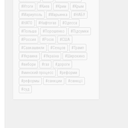
Итоги
Киев
Крим
Крым
Мариуполь
Марьинка
НАБУ
НАТО
Нафтогаз
Одесса
Польша
Порошенко
Підсумки
Россия
Росія
США
Саакашвили
Сенцов
Трамп
Украина
Україна
Широкино
вибори
газ
дороги
минский процесс
реформи
реформы
санкции
санкції
суд