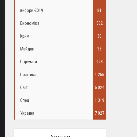
вибори-2019
81
Економіка
562
Крим
30
Майдан
15
Підсумки
928
Політика
1 255
Світ
6 024
Спец
1 319
Україна
7 027
Архіви