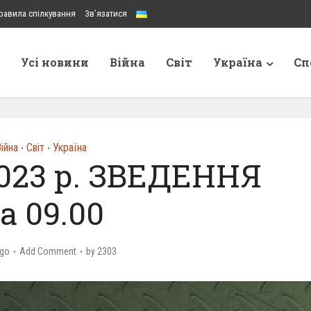
равила спілкування
Зв’язатися
Усі новини
Війна
Світ
Україна
Сп
ійна
Світ
Україна
•
•
023 р. ЗВЕДЕННЯ
а 09.00
ago
Add Comment
by
2303