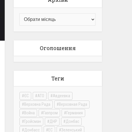
Оголошення
Теги
ЄС
АТО
Авдеевка
Верховна Рада
Верховная Рада
Война
Газпром
Германия
Гройсман
ДНР
Донбас
Донбасс
ЕС
Зеленський