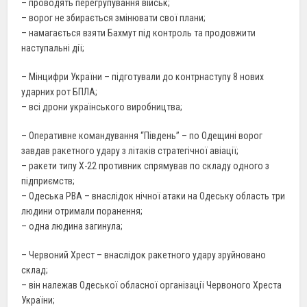
– проводять перегрупування військ;
– ворог не збирається змінювати свої плани;
– намагається взяти Бахмут під контроль та продовжити
наступальні дії;
– Мінцифри України – підготували до контрнаступу 8 нових
ударних рот БПЛА;
– всі дрони українського виробництва;
– Оперативне командування “Південь” – по Одещині ворог
завдав ракетного удару з літаків стратегічної авіації;
– ракети типу Х-22 противник спрямував по складу одного з
підприємств;
– Одеська РВА – внаслідок нічної атаки на Одеську область три
людини отримали поранення;
– одна людина загинула;
– Червоний Хрест – внаслідок ракетного удару зруйновано
склад;
– він належав Одеської обласної організації Червоного Хреста
України;