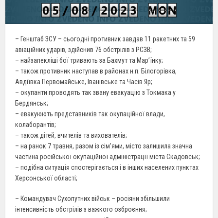
– Генштаб ЗСУ – сьогодні противник завдав 11 ракетних та 59
авіаційних ударів, здійснив 76 обстрілів з РСЗВ;
– найзапекліші бої тривають за Бахмут та Мар’їнку;
– також противник наступав в районах н.п. Білогорівка,
Авдіївка Первомайське, Іванівське та Часів Яр;
– окупанти проводять так звану евакуацію з Токмака у
Бердянськ;
– евакуюють представників так окупаційної влади,
колаборантів;
– також дітей, вчителів та вихователів;
– на ранок 7 травня, разом із сім’ями, місто залишила значна
частина російської окупаційної адміністрації міста Скадовськ;
– подібна ситуація спостерігається і в інших населених пунктах
Херсонської області;
– Командувач Сухопутних військ – росіяни збільшили
інтенсивність обстрілів з важкого озброєння;