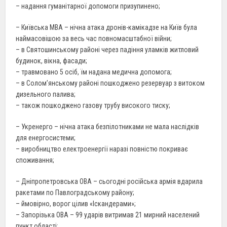
– надання гуманітарної допомоги призупинено;
– Київська МВА – нічна атака дронів-камікадзе на Київ була
наймасовішою за весь час повномасштабної війни;
– в Святошинському районі через падіння уламків житловий
будинок, вікна, фасади;
– травмовано 5 осіб, їм надана медична допомога;
– в Солом’янському районі пошкоджено резервуар з витоком
дизельного палива;
– також пошкоджено газову трубу високого тиску;
– Укренерго – нічна атака безпілотниками не мала наслідків
для енергосистеми;
– виробництво електроенергії наразі повністю покриває
споживання;
– Дніпропетровська ОВА – сьогодні російська армія вдарила
ракетами по Павлоградському району;
– ймовірно, ворог цілив «Іскандерами»;
– Запорізька ОВА – 99 ударів витримав 21 мирний населений
пункт області;