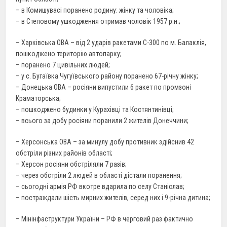
– в Комишувасі поранено родину: жінку та чоловіка;
– в Степовому ушкодження отримав чоловік 1957 р.н.;
– Харківська ОВА – від 2 ударів ракетами С-300 по м. Балаклія,
пошкоджено територію автопарку;
– поранено 7 цивільних людей;
– у с. Бугаївка Чугуївського району поранено 67-річну жінку;
– Донецька ОВА – росіяни випустили 6 ракет по промзоні
Краматорська;
– пошкоджено будинки у Курахівці та Костянтинівці;
– всього за добу росіяни поранили 2 жителів Донеччини;
– Херсонська ОВА – за минулу добу противник здійснив 42
обстріли різних районів області;
– Херсон росіяни обстріляли 7 разів;
– через обстріли 2 людей в області дістали поранення;
– сьогодні армія РФ вкотре вдарила по селу Станіслав;
– постраждали шість мирних жителів, серед них і 9-річна дитина;
– Мінінфаструктури України – РФ в черговий раз фактично