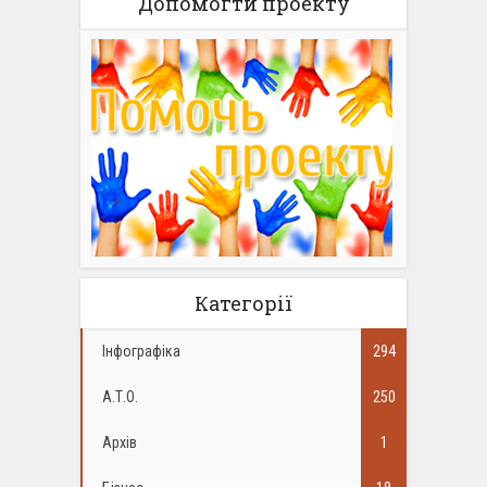
Допомогти проекту
Категорії
Інфографіка
294
А.Т.О.
250
Архів
1