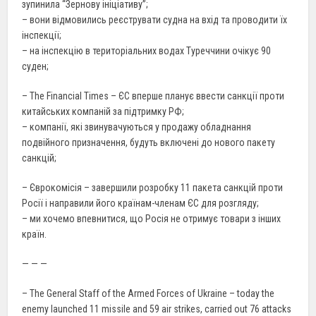
зупинила “Зернову ініціативу”;
– вони відмовились реєструвати судна на вхід та проводити їх
інспекції;
– на інспекцію в територіальних водах Туреччини очікує 90
суден;
– The Financial Times – ЄС вперше планує ввести санкції проти
китайських компаній за підтримку РФ;
– компанії, які звинувачуються у продажу обладнання
подвійного призначення, будуть включені до нового пакету
санкцій;
– Єврокомісія – завершили розробку 11 пакета санкцій проти
Росії і направили його країнам-членам ЄС для розгляду;
– ми хочемо впевнитися, що Росія не отримує товари з інших
країн.
— — —
– The General Staff of the Armed Forces of Ukraine – today the
enemy launched 11 missile and 59 air strikes, carried out 76 attacks