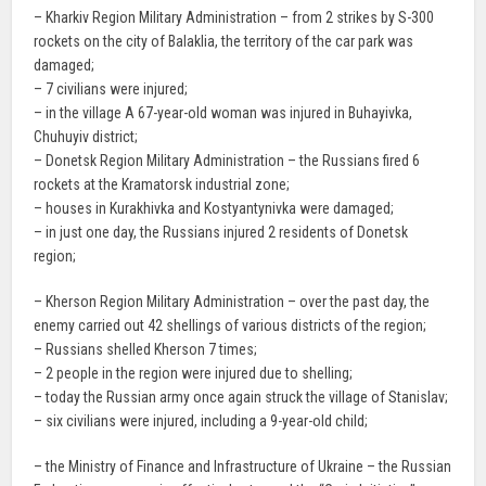
– Kharkiv Region Military Administration – from 2 strikes by S-300
rockets on the city of Balaklia, the territory of the car park was
damaged;
– 7 civilians were injured;
– in the village A 67-year-old woman was injured in Buhayivka,
Chuhuyiv district;
– Donetsk Region Military Administration – the Russians fired 6
rockets at the Kramatorsk industrial zone;
– houses in Kurakhivka and Kostyantynivka were damaged;
– in just one day, the Russians injured 2 residents of Donetsk
region;
– Kherson Region Military Administration – over the past day, the
enemy carried out 42 shellings of various districts of the region;
– Russians shelled Kherson 7 times;
– 2 people in the region were injured due to shelling;
– today the Russian army once again struck the village of Stanislav;
– six civilians were injured, including a 9-year-old child;
– the Ministry of Finance and Infrastructure of Ukraine – the Russian