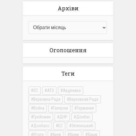
Архіви
Оголошення
Теги
ЄС
АТО
Авдеевка
Верховна Рада
Верховная Рада
Война
Газпром
Германия
Гройсман
ДНР
Донбас
Донбасс
ЕС
Зеленський
Итоги
Киев
Крим
Крым