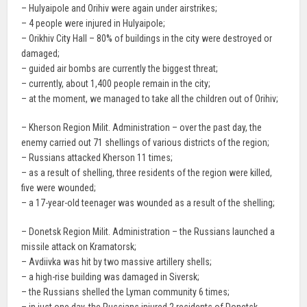
– Hulyaipole and Orihiv were again under airstrikes;
– 4 people were injured in Hulyaipole;
– Orikhiv City Hall – 80% of buildings in the city were destroyed or
damaged;
– guided air bombs are currently the biggest threat;
– currently, about 1,400 people remain in the city;
– at the moment, we managed to take all the children out of Orihiv;
– Kherson Region Milit. Administration – over the past day, the
enemy carried out 71 shellings of various districts of the region;
– Russians attacked Kherson 11 times;
– as a result of shelling, three residents of the region were killed,
five were wounded;
– a 17-year-old teenager was wounded as a result of the shelling;
– Donetsk Region Milit. Administration – the Russians launched a
missile attack on Kramatorsk;
– Avdiivka was hit by two massive artillery shells;
– a high-rise building was damaged in Siversk;
– the Russians shelled the Lyman community 6 times;