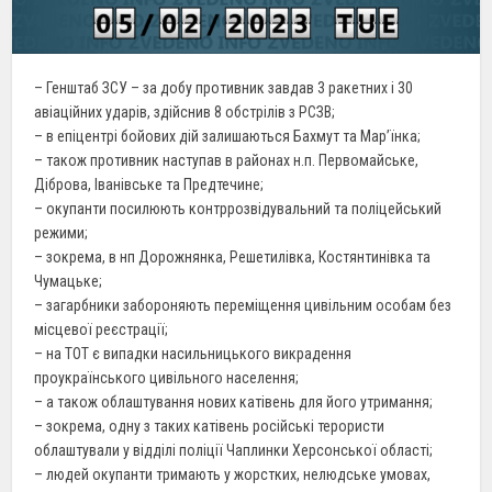
– Генштаб ЗСУ – за добу противник завдав 3 ракетних і 30
авіаційних ударів, здійснив 8 обстрілів з РСЗВ;
– в епіцентрі бойових дій залишаються Бахмут та Мар’їнка;
– також противник наступав в районах н.п. Первомайське,
Діброва, Іванівське та Предтечине;
– окупанти посилюють контррозвідувальний та поліцейський
режими;
– зокрема, в нп Дорожнянка, Решетилівка, Костянтинівка та
Чумацьке;
– загарбники забороняють переміщення цивільним особам без
місцевої реєстрації;
– на ТОТ є випадки насильницького викрадення
проукраїнського цивільного населення;
– а також облаштування нових катівень для його утримання;
– зокрема, одну з таких катівень російські терористи
облаштували у відділі поліції Чаплинки Херсонської області;
– людей окупанти тримають у жорстких, нелюдське умовах,