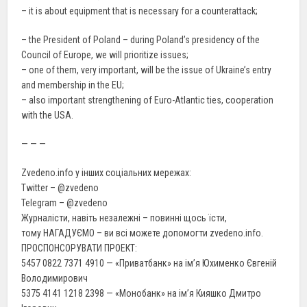
– it is about equipment that is necessary for a counterattack;
– the President of Poland – during Poland’s presidency of the
Council of Europe, we will prioritize issues;
– one of them, very important, will be the issue of Ukraine’s entry
and membership in the EU;
– also important strengthening of Euro-Atlantic ties, cooperation
with the USA.
— — —
Zvedeno.info у інших соціальних мережах:
Twitter – @zvedeno
Telegram – @zvedeno
Журналісти, навіть незалежні – повинні щось їсти,
тому НАГАДУЄМО – ви всі можете допомогти zvedeno.info.
ПРОСПОНСОРУВАТИ ПРОЕКТ:
5457 0822 7371 4910 — «Приватбанк» на ім’я Юхименко Євгеній
Володимирович
5375 4141 1218 2398 — «Монобанк» на ім’я Кияшко Дмитро