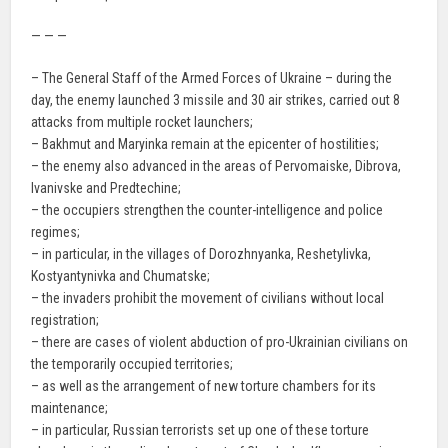
— — —
– The General Staff of the Armed Forces of Ukraine – during the
day, the enemy launched 3 missile and 30 air strikes, carried out 8
attacks from multiple rocket launchers;
– Bakhmut and Maryinka remain at the epicenter of hostilities;
– the enemy also advanced in the areas of Pervomaiske, Dibrova,
Ivanivske and Predtechine;
– the occupiers strengthen the counter-intelligence and police
regimes;
– in particular, in the villages of Dorozhnyanka, Reshetylivka,
Kostyantynivka and Chumatske;
– the invaders prohibit the movement of civilians without local
registration;
– there are cases of violent abduction of pro-Ukrainian civilians on
the temporarily occupied territories;
– as well as the arrangement of new torture chambers for its
maintenance;
– in particular, Russian terrorists set up one of these torture