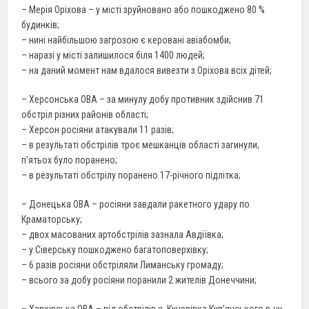
– Мерія Оріхова – у місті зруйновано або пошкоджено 80 %
будинків;
– нині найбільшою загрозою є керовані авіабомби;
– наразі у місті залишилося біля 1400 людей;
– на даний момент нам вдалося вивезти з Оріхова всіх дітей;
– Херсонська ОВА – за минулу добу противник здійснив 71
обстріл різних районів області;
– Херсон росіяни атакували 11 разів;
– в результаті обстрілів троє мешканців області загинули,
п’ятьох було поранено;
– в результаті обстрілу поранено 17-річного підлітка;
– Донецька ОВА – росіяни завдали ракетного удару по
Краматорську;
– двох масованих артобстрілів зазнала Авдіївка;
– у Сіверську пошкоджено багатоповерхівку;
– 6 разів росіяни обстріляли Лиманську громаду;
– всього за добу росіяни поранили 2 жителів Донеччини;