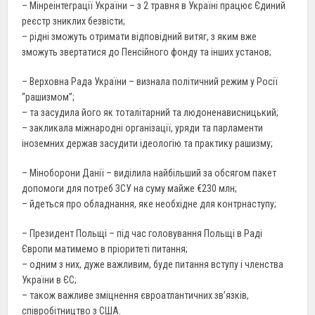
– Мінреінтеграції України – з 2 травня в Україні працює Єдиний
реєстр зниклих безвісти;
– рідні зможуть отримати відповідний витяг, з яким вже
зможуть звертатися до Пенсійного фонду та інших установ;
– Верховна Рада України – визнала політичний режим у Росії
“рашизмом”;
– та засудила його як тоталітарний та людоненависницький;
– закликала міжнародні організації, уряди та парламенти
іноземних держав засудити ідеологію та практику рашизму;
– Міноборони Данії – виділила найбільший за обсягом пакет
допомоги для потреб ЗСУ на суму майже €230 млн;
– йдеться про обладнання, яке необхідне для контрнаступу;
– Президент Польщі – під час головування Польщі в Раді
Європи матимемо в пріоритеті питання;
– одним з них, дуже важливим, буде питання вступу і членства
України в ЄС;
– також важливе зміцнення євроатлантичних зв’язків,
співробітництво з США.