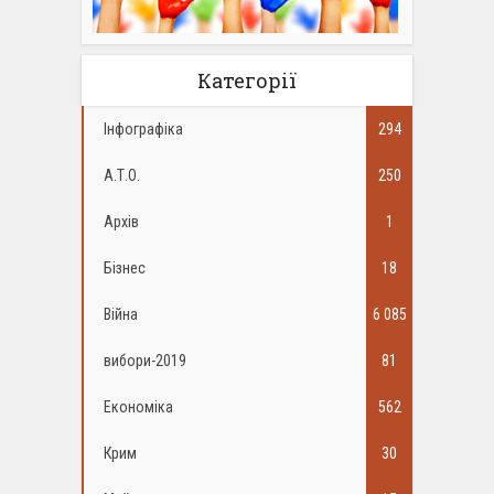
Категорії
Інфографіка
294
А.Т.О.
250
Архів
1
Бізнес
18
Війна
6 085
вибори-2019
81
Економіка
562
Крим
30