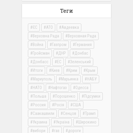
Теги
ЄС
АТО
Авдеевка
Верховна Рада
Верховная Рада
Война
Газпром
Германия
Гройсман
ДНР
Донбас
Донбасс
ЕС
Зеленський
Итоги
Киев
Крим
Крым
Мариуполь
Марьинка
НАБУ
НАТО
Нафтогаз
Одесса
Польша
Порошенко
Підсумки
Россия
Росія
США
Саакашвили
Сенцов
Трамп
Украина
Україна
Широкино
вибори
газ
дороги