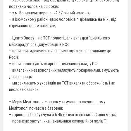
– Харківська ОВА – від обстрілів с. Кучерівка Куп’янського р-ну
поранено чоловіка 65 років;
– у м. Вовчанськ поранений 57-річний чоловік;
– в Ізюмському районі двоє чоловіків підірвались на міні, від
отриманих травм загинули;
– Центр Опору – на ТОТ почастішали випадки “цивільного
маскараду” спецслужбовцців РФ;
– вони прикидаючись цивільними шукають нелояльних до
Росії;
– вони провокують скарги на тимчасову владу РФ;
– виявлених невдоволених залякують покараннями, змушують
до співпраці;
– ми закликаємо українців на ТОТ виявляти обережність і не
висловлюватись;
– Мерія Мелітополя – ранок у тимчасово окупованому
Мелітополі почався з бавовни;
– одиночний вибух чули о 6:45 жителі північних районів міста;
– поранено заступника начальника окупаційної поліції;