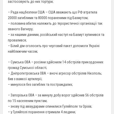
застосовують до них тортури;
– Рада нацбезпеки США – США вважають що РФ втратила
20000 загиблими та 80000 пораненими під Бахмутом;
– половина вбитих належить до терористичної організації так
званого Вагнеру;
– за нашими даними, російський наступ на Бахмут зупинився та
провалився;
– Білий дім оголосить про черговий пакет допомоги Україні
найближчим часом;
– Сумська ОВА – росіяни здійснили 14 обстрілів прикордонних
громад Сумської області;
– Дніпропетровська ОВА – вночi агресор обстрiляв Нiкополь;
бив з важкої артилерії;
– минулося без загиблих та постраждалих;
– Запорізька ОВА – за минулу добу ворог здійснив 56 обстрілів
по 15 населеним пунктам;
– знову під авіаударами опинилися Гуляйполе та Оріхів;
– у Гуляйполі поранення отримали 4 людини;