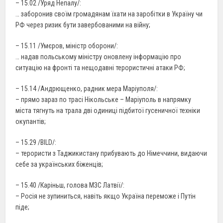
– 15.02 /Уряд Непалу/:
… заборонив своїм громадянам їхати на заробітки в Україну чи
РФ через ризик бути завербованими на війну;
– 15.11 /Умєров, міністр оборони/:
… надав польському міністру оновлену інформацію про
ситуацію на фронті та нещодавні терористичні атаки РФ;
– 15.14 /Андрющенко, радник мера Маріуполя/:
– прямо зараз по трасі Нікольське – Маріуполь в напрямку
міста тягнуть на трала дві одиниці підбитої гусеничної техніки
окупантів;
– 15.29 /BILD/:
– терористи з Таджикистану прибувають до Німеччини, видаючи
себе за українських біженців;
– 15.40 /Каріньш, голова МЗС Латвії/:
– Росія не зупиниться, навіть якщо Україна переможе і Путін
піде;