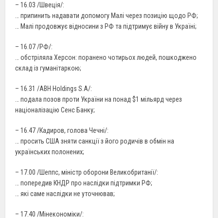
– 16.03 /Швеція/:
… припинить надавати допомогу Малі через позицію щодо РФ;
… Малі продовжує відносини з РФ та підтримує війну в Україні;
– 16.07 /РФ/:
… обстріляла Херсон: поранено чотирьох людей, пошкоджено
склад із гуманітаркою;
– 16.31 /ABH Holdings S.A/:
… подала позов проти України на понад $1 мільярд через
націоналізацію Сенс Банку;
– 16.47 /Кадиров, голова Чечні/:
… просить США зняти санкції з його родичів в обмін на
українських полонених;
– 17.00 /Шеппс, міністр оборони Великобританії/:
… попередив КНДР про наслідки підтримки РФ;
… які саме наслідки не уточнював;
– 17.40 /Мінекономіки/: