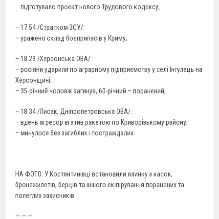
… підготувало проект нового Трудового кодексу;
– 17.54 /Стратком ЗСУ/:
– уражено склад боєприпасів у Криму;
– 18.23 /Херсонська ОВА/:
– росіяни ударили по аграрному підприємству у селі Інгулець на
Херсонщині;
– 35-річний чоловік загинув, 60-річний – поранений;
– 18.34 /Лисак, Дніпропетровська ОВА/:
– вдень агресор вгатив ракетою по Криворізькому району;
– минулося без загиблих і постраждалих.
НА ФОТО: У Костянтинівці встановили ялинку з касок,
бронежилетів, берців та іншого екіпірування поранених та
полеглих захисників.
— — —