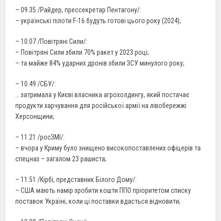
– 09.35 /Райдер, прессекретар Пентагону/:
– українські пілоти F-16 будуть готові цього року (2024);
– 10.07 /Повітряні Сили/:
– Повітряні Сили збили 70% ракет у 2023 році;
– та майже 84% ударних дронів збили ЗСУ минулого року;
– 10.49 /СБУ/:
… затримала у Києві власника агрохолдингу, який постачає
продукти харчування для російської армії на лівобережжі
Херсонщини;
– 11.21 /росЗМІ/:
– вчора у Криму було знищено високопоставлених офіцерів та
спецназ – загалом 23 рашиста;
– 11.51 /Кірбі, представник Білого Дому/:
– США мають намір зробити кошти ППО пріоритетом списку
поставок Україні, коли ці поставки вдасться відновити;