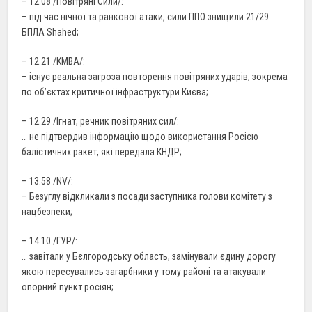
– 12.08 /Повітряні Сили/:
– під час нічної та ранкової атаки, сили ППО знищили 21/29
БПЛА Shahed;
– 12.21 /КМВА/:
– існує реальна загроза повторення повітряних ударів, зокрема
по об’єктах критичної інфраструктури Києва;
– 12.29 /Ігнат, речник повітряних сил/:
… не підтвердив інформацію щодо використання Росією
балістичних ракет, які передала КНДР;
– 13.58 /NV/:
– Безуглу відкликали з посади заступника голови комітету з
нацбезпеки;
– 14.10 /ГУР/:
… завітали у Бєлгородську область, замінували єдину дорогу
якою пересувались загарбники у тому районі та атакували
опорний пункт росіян;