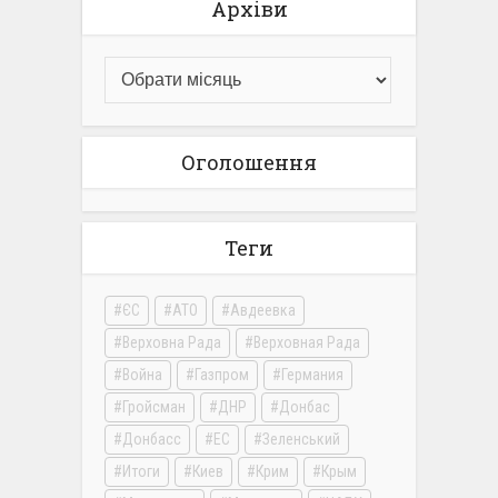
Архіви
Оголошення
Теги
ЄС
АТО
Авдеевка
Верховна Рада
Верховная Рада
Война
Газпром
Германия
Гройсман
ДНР
Донбас
Донбасс
ЕС
Зеленський
Итоги
Киев
Крим
Крым