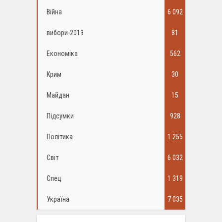
Війна
6 092
вибори-2019
81
Економіка
562
Крим
30
Майдан
15
Підсумки
928
Політика
1 255
Світ
6 032
Спец
1 319
Україна
7 035