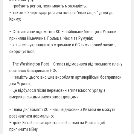
– грабують регіон, поки мають можливість;
– також в Енергодарі росіяни почали “евакуацію” дітей до
Криму;
– Статистичне відомство ЄС – найбільше біженців з України
прийняли Німеччина, Польща, Чехія та Румунія;
– кількість українців що отримали в ЄС тимчасовий захист,
скорочується;
– The Washington Post – Єгипет відмовився від таємного плану
поставок боєприпасів РФ;
– і замість цього вирішив виробляти артилерійські боєприпаси
для України;
– це відбулося після перемовин єгипетського уряду з
американськими високопосадовцями;
– Глава дипломатії ЄС – наші відносини з Китаєм не можуть
розвиватися нормально;
– доки Китай не використає свій вплив на Росію, щоб
припинити війну;