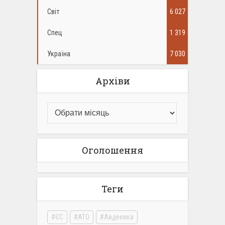
Світ
6 027
Спец
1 319
Україна
7 030
Архіви
Оголошення
Теги
ЄС
АТО
Авдеевка