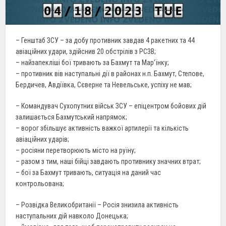
– Генштаб ЗСУ – за добу противник завдав 4 ракетних та 44
авіаційних удари, здійснив 20 обстрілів з РСЗВ;
– найзапекліші бої тривають за Бахмут та Мар’їнку;
– противник вів наступальні дії в районах н.п. Бахмут, Степове,
Бердичев, Авдіївка, Сєверне та Невельське, успіху не мав;
– Командувач Сухопутних військ ЗСУ – епіцентром бойових дій
залишається Бахмутський напрямок;
– ворог збільшує активність важкої артилерії та кількість
авіаційних ударів;
– росіяни перетворюють місто на руїну;
– разом з тим, наші бійці завдають противнику значних втрат;
– бої за Бахмут тривають, ситуація на даний час
контрольована;
– Розвідка Великобританії – Росія знизила активність
наступальних дій навколо Донецька;