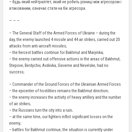
– будь-який нейтралітет, який не робить різниці між агресором і
атакованим, означає стати на бік агресора.
— — —
– The General Staff of the Armed Forces of Ukraine – during the
day, the enemy launched 4 missile and 44 air strikes, carried out 20
attacks from anti-aircraft missiles;
– the fiercest battles continue for Bakhmut and Maryinka;
– the enemy carried out offensive actions in the areas of Bakhmut,
Stepove, Berdychіv, Avdiivka, Sіeverne and Nevelske, had no
success;
– Commander of the Ground Forces of the Ukrainian Armed Forces
– the epicenter of hostilities remains the Bakhmut direction;
– the enemy increases the activity of heavy artillery and the number
of air strikes;
– the Russians turn the city into a ruin;
– at the same time, our fighters inflict significant losses on the
enemy;
– battles for Bakhmut continue, the situation is currently under