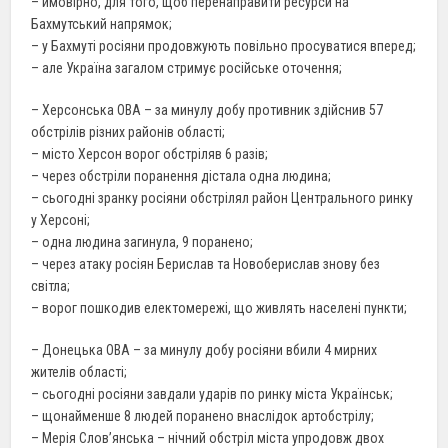
– ймовірно, для того, щоб перенаправити ресурси на
Бахмутський напрямок;
– у Бахмуті росіяни продовжують повільно просуватися вперед;
– але Україна загалом стримує російське оточення;
– Херсонська ОВА – за минулу добу противник здійснив 57
обстрілів різних районів області;
– місто Херсон ворог обстріляв 6 разів;
– через обстріли поранення дістала одна людина;
– сьогодні зранку росіяни обстрілял район Центрального ринку
у Херсоні;
– одна людина загинула, 9 поранено;
– через атаку росіян Берислав та Новоберислав знову без
світла;
– ворог пошкодив електомережі, що живлять населені пункти;
– Донецька ОВА – за минулу добу росіяни вбили 4 мирних
жителів області;
– сьогодні росіяни завдали ударів по ринку міста Українськ;
– щонайменше 8 людей поранено внаслідок артобстрілу;
– Мерія Слов’янська – нічний обстріл міста упродовж двох