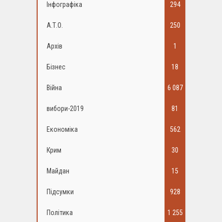
Інфографіка
294
А.Т.О.
250
Архів
1
Бізнес
18
Війна
6 087
вибори-2019
81
Економіка
562
Крим
30
Майдан
15
Підсумки
928
Політика
1 255