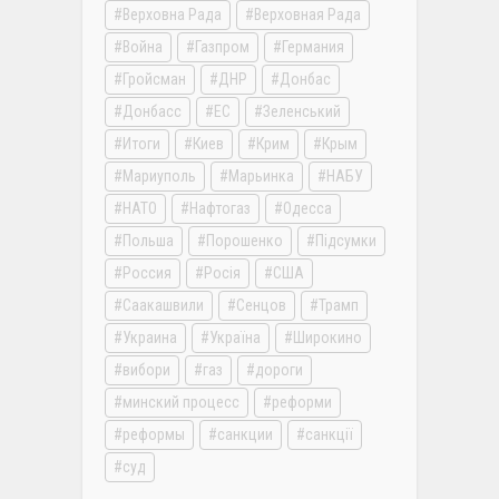
Верховна Рада
Верховная Рада
Война
Газпром
Германия
Гройсман
ДНР
Донбас
Донбасс
ЕС
Зеленський
Итоги
Киев
Крим
Крым
Мариуполь
Марьинка
НАБУ
НАТО
Нафтогаз
Одесса
Польша
Порошенко
Підсумки
Россия
Росія
США
Саакашвили
Сенцов
Трамп
Украина
Україна
Широкино
вибори
газ
дороги
минский процесс
реформи
реформы
санкции
санкції
суд