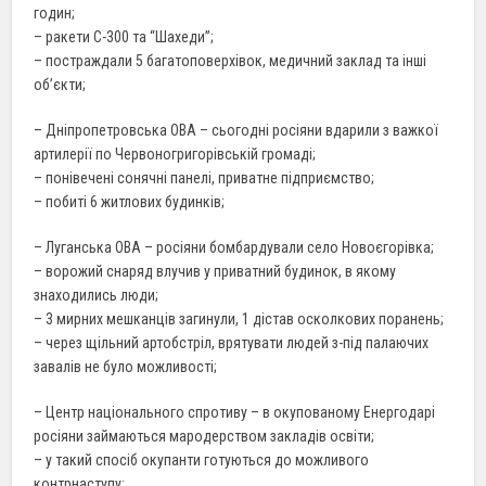
годин;
– ракети С-300 та “Шахеди”;
– постраждали 5 багатоповерхівок, медичний заклад та інші
об’єкти;
– Дніпропетровська ОВА – сьогодні росіяни вдарили з важкої
артилерії по Червоногригорівській громаді;
– понівечені сонячні панелі, приватне підприємство;
– побиті 6 житлових будинків;
– Луганська ОВА – росіяни бомбардували село Новоєгорівка;
– ворожий снаряд влучив у приватний будинок, в якому
знаходились люди;
– 3 мирних мешканців загинули, 1 дістав осколкових поранень;
– через щільний артобстріл, врятувати людей з-під палаючих
завалів не було можливості;
– Центр національного спротиву – в окупованому Енергодарі
росіяни займаються мародерством закладів освіти;
– у такий спосіб окупанти готуються до можливого
контрнаступу;