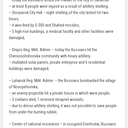
– today the Russians struck the market of the city of Ukrainsk;
– at least 8 people were injured as a result of artillery shelling;
– Slovyansk City Hall – night shelling of the city lasted for two
hours;
– it was fired by S-300 and Shahed missiles;
– 5 high-rise buildings, a medical facility and other facilities were
damaged;
– Dnipro Reg. Milit. Admin. – today the Russians hit the
Chervonohrihorivka community with heavy artillery;
– mutilated solar panels, private enterprise and 6 residential
buildings were damaged;
– Luhansk Reg. Milit. Admin. – the Russians bombarded the village
of Novoyehorivka;
– an enemy projectile hit a private house in which were people;
– 3 civilians died, 1 received shrapnel wounds;
– due to dense artillery shelling, it was not possible to save people
from under the burning rubble;
– Center of national resistance – in occupied Enerhodar, Russians