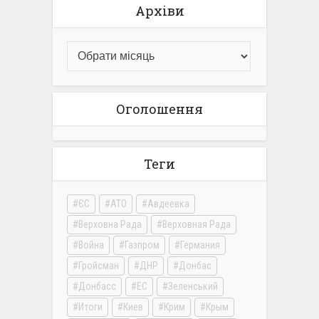
Архіви
Оголошення
Теги
ЄС
АТО
Авдеевка
Верховна Рада
Верховная Рада
Война
Газпром
Германия
Гройсман
ДНР
Донбас
Донбасс
ЕС
Зеленський
Итоги
Киев
Крим
Крым