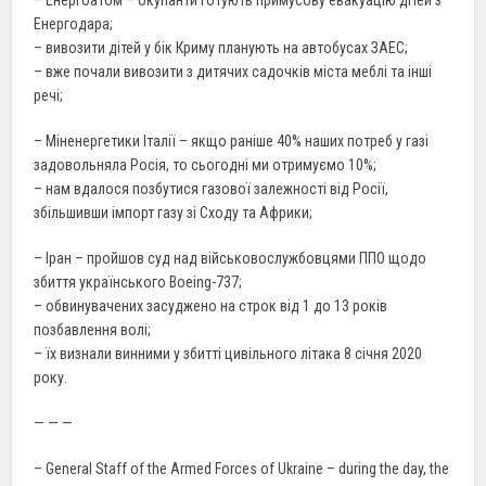
– Енергоатом – окупанти готують примусову евакуацію дітей з
Енергодара;
– вивозити дітей у бік Криму планують на автобусах ЗАЕС;
– вже почали вивозити з дитячих садочків міста меблі та інші
речі;
– Міненергетики Італії – якщо раніше 40% наших потреб у газі
задовольняла Росія, то сьогодні ми отримуємо 10%;
– нам вдалося позбутися газової залежності від Росії,
збільшивши імпорт газу зі Сходу та Африки;
– Іран – пройшов суд над військовослужбовцями ППО щодо
збиття українського Boeing-737;
– обвинувачених засуджено на строк від 1 до 13 років
позбавлення волі;
– їх визнали винними у збитті цивільного літака 8 січня 2020
року.
— — —
– General Staff of the Armed Forces of Ukraine – during the day, the