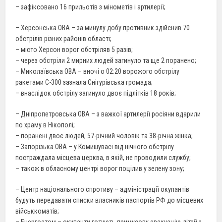
– зафіксовано 16 прильотів з мінометів і артилерії;
– Херсонська ОВА – за минулу добу противник здійснив 70
обстрілів різних районів області;
– місто Херсон ворог обстріляв 5 разів;
– через обстріли 2 мирних людей загинуло та ще 2 поранено;
– Миколаївська ОВА – вночі о 02:20 ворожого обстрілу
ракетами С-300 зазнала Снігурівська громада;
– внаслідок обстрілу загинуло двоє підлітків 18 років;
– Дніпропетровська ОВА – з важкої артилерії росіяни вдарили
по храму в Нікополі;
– поранені двоє людей, 57-річний чоловік та 38-річна жінка;
– Запорізька ОВА – у Комишувасі від нічного обстрілу
постраждала місцева церква, в якій, не проводили службу;
– також в обласному центрі ворог поцілив у зелену зону;
– Центр національного спротиву – адміністрації окупантів
будуть передавати списки власників паспортів РФ до місцевих
військкоматів;