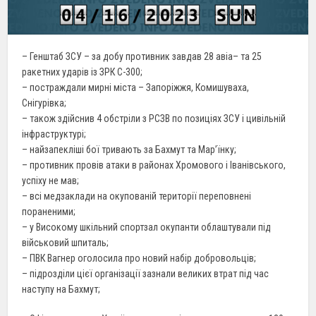
– Генштаб ЗСУ – за добу противник завдав 28 авіа– та 25
ракетних ударів із ЗРК С-300;
– постраждали мирні міста – Запоріжжя, Комишуваха,
Снігурівка;
– також здійснив 4 обстріли з РСЗВ по позиціях ЗСУ і цивільній
інфраструктурі;
– найзапекліші бої тривають за Бахмут та Мар’їнку;
– противник провів атаки в районах Хромового і Іванівського,
успіху не мав;
– всі медзаклади на окупованій території переповнені
пораненими;
– у Високому шкільний спортзал окупанти облаштували під
військовий шпиталь;
– ПВК Вагнер оголосила про новий набір добровольців;
– підрозділи цієї організації зазнали великих втрат під час
наступу на Бахмут;