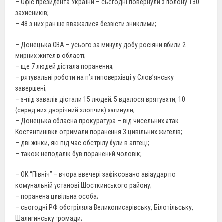
– Офіс президента України – сьогодні повернули з полону 130
захисників;
– 48 з них раніше вважалися безвісти зниклими;
– Донецька ОВА – усього за минулу добу росіяни вбили 2
мирних жителів області;
– ще 7 людей дістала поранення;
– рятувальні роботи на п’ятиповерхівці у Слов’янську
завершені;
– з-під завалів дістали 15 людей: 5 вдалося врятувати, 10
(серед них дворічний хлопчик) загинули;
– Донецька обласна прокуратура – від чисельних атак
Костянтинівки отримали поранення 3 цивільних жителів;
– дві жінки, які під час обстрілу були в аптеці;
– також неподалік був поранений чоловік;
– ОК “Північ” – вчора ввечері зафіксовано авіаудар по
комунальній установі Шосткинського району;
– поранена цивільна особа;
– сьогодні РФ обстріляла Великописарівську, Білопільську,
Шалигинську громади;