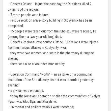
– Donetsk Oblast – in just the past day, the Russians killed 2
civilians of the region;
– 7 more people were injured;
– rescue work on a five-story building in Slovyansk has been
completed;
– 15 people were taken out from the rubble: 5 were rescued, 10
(among them a two-year-old boy) died;
– Donetsk Regional Prosecutor’s Office – 3 civilians were injured
from numerous attacks in Kostyantynivka;
– they were two women who were in the pharmacy during the
shelling;
– there was also a wounded man nearby;
– Operation Command “North” – an airstrike on a communal
institution of the Shostkinsky district was recorded yesterday
evening;
– a civilian was wounded;
– today the Russian Federation shelled the communities of Velyka
Pysarivka, Bilopillya, and Shalyhine;
– 16 mortar and artillery attacks were recorded;