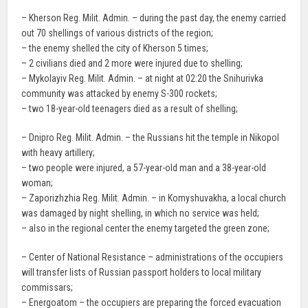
– Kherson Reg. Milit. Admin. – during the past day, the enemy carried
out 70 shellings of various districts of the region;
– the enemy shelled the city of Kherson 5 times;
– 2 civilians died and 2 more were injured due to shelling;
– Mykolayiv Reg. Milit. Admin. – at night at 02:20 the Snihurivka
community was attacked by enemy S-300 rockets;
– two 18-year-old teenagers died as a result of shelling;
– Dnipro Reg. Milit. Admin. – the Russians hit the temple in Nikopol
with heavy artillery;
– two people were injured, a 57-year-old man and a 38-year-old
woman;
– Zaporizhzhia Reg. Milit. Admin. – in Komyshuvakha, a local church
was damaged by night shelling, in which no service was held;
– also in the regional center the enemy targeted the green zone;
– Center of National Resistance – administrations of the occupiers
will transfer lists of Russian passport holders to local military
commissars;
– Energoatom – the occupiers are preparing the forced evacuation