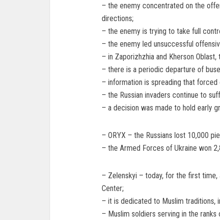
– the enemy concentrated on the offen
directions;
– the enemy is trying to take full contr
– the enemy led unsuccessful offensive
– in Zaporizhzhia and Kherson Oblast, 
– there is a periodic departure of bus
– information is spreading that forced e
– the Russian invaders continue to suff
– a decision was made to hold early gra
– ORYX – the Russians lost 10,000 pie
– the Armed Forces of Ukraine won 2,
– Zelenskyi – today, for the first time
Center;
– it is dedicated to Muslim traditions, 
– Muslim soldiers serving in the rank