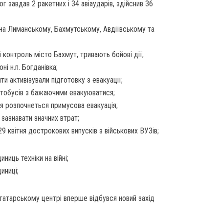
 завдав 2 ракетних і 34 авіаударів, здійснив 36
 на Лиманському, Бахмутському, Авдіївському та
 контроль місто Бахмут, тривають бойові дії;
оні н.п. Богданівка;
и активізували підготовку з евакуації;
автобусів з бажаючими евакуюватися;
ня розпочнеться примусова евакуація;
зазнавати значних втрат;
9 квітня дострокових випусків з військових ВУЗів;
ниць техніки на війні;
иниці;
татарському центрі вперше відбувся новий захід