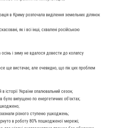
рація в Криму розпочала виділення земельних ділянок
асовані, як і всі інші, схвалені російською
а осінь і зиму не вдалося довести до колапсу
все ще вистачає, але очевидно, що пік цих проблем
 в історії України опалювальний сезон;
в було випущено по енергетичних об’єктах;
ошкоджено;
ї зазнали різного ступеню ушкоджень;
ернуто в роботу 80% пошкодженої мережі;