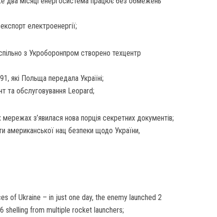
же два місяці енергосистема працює без обмежень
 експорт електроенергії;
 спільно з Укроборонпром створено техцентр
91, які Польща передала Україні;
т та обслуговування Leopard;
х мережах з’явилася нова порція секретних документів;
ти американської нац безпеки щодо України,
es of Ukraine – in just one day, the enemy launched 2
36 shelling from multiple rocket launchers;