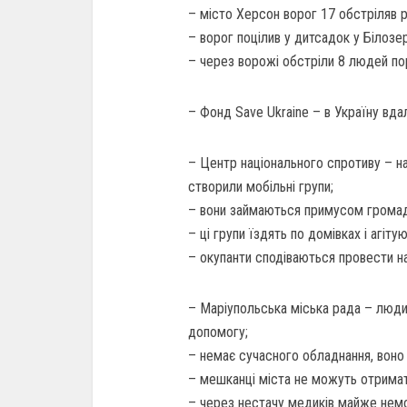
– місто Херсон ворог 17 обстріляв р
– ворог поцілив у дитсадок у Білозер
– через ворожі обстріли 8 людей пора
– Фонд Save Ukraine – в Україну вда
– Центр національного спротиву – на
створили мобільні групи;
– вони займаються примусом громадя
– ці групи їздять по домівках і агі
– окупанти сподіваються провести на
– Маріупольська міська рада – люди
допомогу;
– немає сучасного обладнання, воно
– мешканці міста не можуть отримати
– через нестачу медиків майже немо