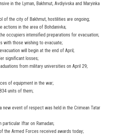
sive in the Lyman, Bakhmut, Avdiyivska and Maryinka
ol of the city of Bakhmut, hostilities are ongoing;
 actions in the area of Bohdanivka;
the occupiers intensified preparations for evacuation;
es with those wishing to evacuate;
vacuation will begin at the end of April;
er significant losses;
duations from military universities on April 29;
ces of equipment in the war;
834 units of them;
, a new event of respect was held in the Crimean Tatar
in particular Iftar on Ramadan;
s of the Armed Forces received awards today;