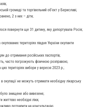
азів;
ській громаді та торгівельний об’єкт у Бериславі;
нено, 2 з них – діти;
лося повернути ще 31 дитину, яку депортувала Росія;
 окупованих територіях півдня України окупанти
н до отримання російських паспортів;
тують, часто погрожують фізичною розправою;
 цих територіях вибори у вересні 2023 р.;
 в окупації не можуть отримати необхідну лікарську
 було знищене або вивезене;
 життєво необхідні ліки;
жливо потрапити на консультацію;