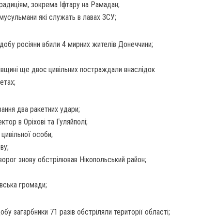
радиціям, зокрема Іфтару на Рамадан;
мусульмани які служать в лавах ЗСУ;
добу росіяни вбили 4 мирних жителів Донеччини;
ківщині ще двоє цивільних постраждали внаслідок
етах;
вання два ракетних удари;
ктор в Оріхові та Гуляйполі;
 цивільної особи;
ву;
ворог знову обстрілював Нікопольський район;
вська громади;
у загарбники 71 разів обстріляли території області;