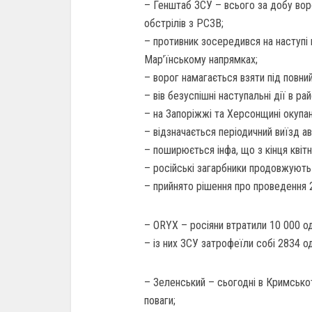
– Генштаб ЗСУ – всього за добу ворог
обстрілів з РСЗВ;
– противник зосередився на наступі
Мар’їнському напрямках;
– ворог намагається взяти під повний
– вів безуспішні наступальні дії в рай
– на Запоріжжі та Херсонщині окупант
– відзначається періодичний виїзд 
– поширюється інфа, що з кінця квіт
– російські загарбники продовжують 
– прийнято рішення про проведення 2
– ORYX – росіяни втратили 10 000 оди
– із них ЗСУ затрофеїли собі 2834 од
– Зеленський – сьогодні в Кримсько
поваги;