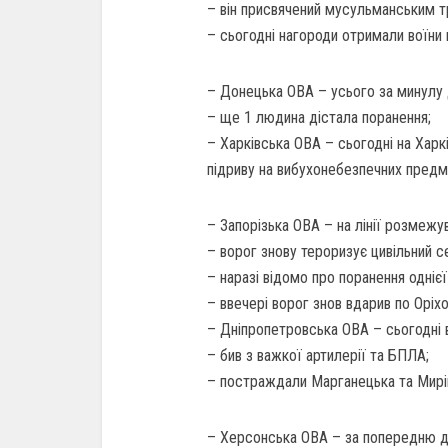
– він присвячений мусульманським т
– сьогодні нагороди отримали воїни 
– Донецька ОВА – усього за минулу 
– ще 1 людина дістала поранення;
– Харківська ОВА – сьогодні на Хар
підриву на вибухонебезпечних предм
– Запорізька ОВА – на лінії розмежу
– ворог знову тероризує цивільний се
– наразі відомо про поранення однієї
– ввечері ворог знов вдарив по Оріхо
– Дніпропетровська ОВА – сьогодні 
– бив з важкої артилерії та БПЛА;
– постраждали Марганецька та Мирі
– Херсонська ОВА – за попередню доб