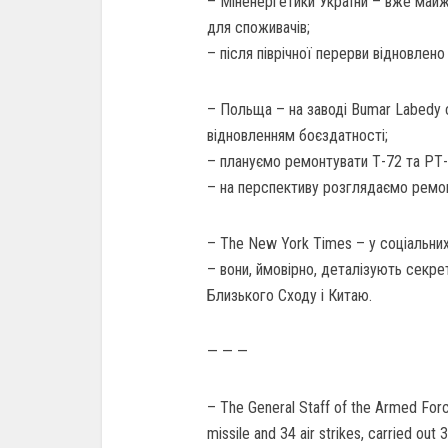
– Міненергетики України – вже май
для споживачів;
– після піврічної перерви відновлено
– Польща – на заводі Bumar Labedy
відновленням боєздатності;
– плануємо ремонтувати Т-72 та РТ-
– на перспективу розглядаємо ремон
– The New York Times – у соціальни
– вони, ймовірно, деталізують секре
Близького Сходу і Китаю.
— — —
– The General Staff of the Armed Forc
missile and 34 air strikes, carried out 