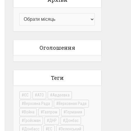
Оголошення
Теги
ЄС
АТО
Авдеевка
Верховна Рада
Верховная Рада
Война
Газпром
Германия
Гройсман
ДНР
Донбас
Донбасс
ЕС
Зеленський