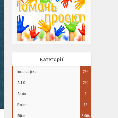
Категорії
Інфографіка
294
А.Т.О.
250
Архів
1
Бізнес
18
Війна
6 086