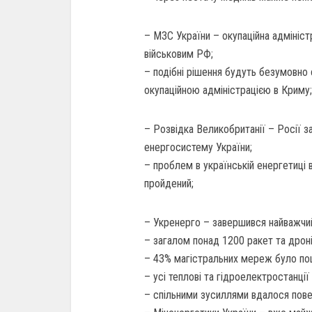
– МЗС України – окупаційна адмініст
військовим РФ;
– подібні рішення будуть безумовно ск
окупаційною адміністрацією в Криму;
– Розвідка Великобританії – Росії з
енергосистему України;
– проблем в українській енергетиці 
пройдений;
– Укренерго – завершився найважчий
– загалом понад 1200 ракет та дроні
– 43% магістральних мереж було п
– усі теплові та гідроелектростанці
– спільними зусиллями вдалося пов