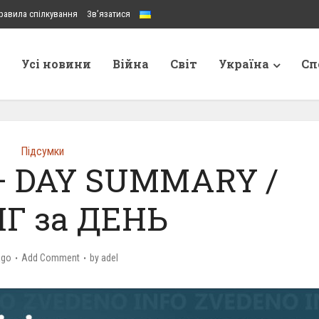
равила спілкування
Зв’язатися
Усі новини
Війна
Світ
Україна
Сп
Підсумки
 – DAY SUMMARY /
Г за ДЕНЬ
ago
Add Comment
by
adel