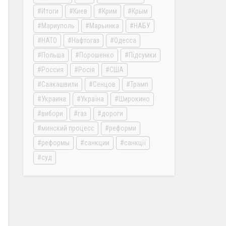
Итоги
Киев
Крим
Крым
Мариуполь
Марьинка
НАБУ
НАТО
Нафтогаз
Одесса
Польша
Порошенко
Підсумки
Россия
Росія
США
Саакашвили
Сенцов
Трамп
Украина
Україна
Широкино
вибори
газ
дороги
минский процесс
реформи
реформы
санкции
санкції
суд