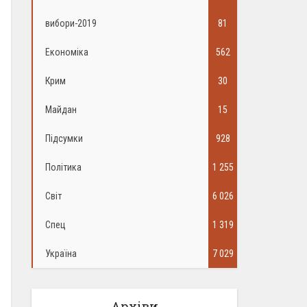
вибори-2019
81
Економіка
562
Крим
30
Майдан
15
Підсумки
928
Політика
1 255
Світ
6 026
Спец
1 319
Україна
7 029
Архіви