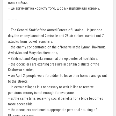
нових військ;
– це аргумент на користь того, щоб ми підтримали Україну.
— — —
– The General Staff of the Armed Forces of Ukraine – in just one
day, the enemy launched 2 missile and 28 air strikes, carried out 7
attacks from rocket launchers;
– the enemy concentrated on the offensive in the Lyman, Bakhmut,
Avdiyivka and Maryinka directions;
– Bakhmut and Maryinka remain at the epicenter of hostilities;
– the occupiers are exerting pressure in certain districts of the
Kakhovka district;
– on April 2, people were forbidden to leave their homes and go out
to the streets;
– in certain villages it is necessary to wait in line to receive
pensions, money is not enough for everyone;
– at the same time, receiving social benefits for a bribe becomes
more accessible;
– the occupiers continue to appropriate personal housing of
Ukrainian citizens;