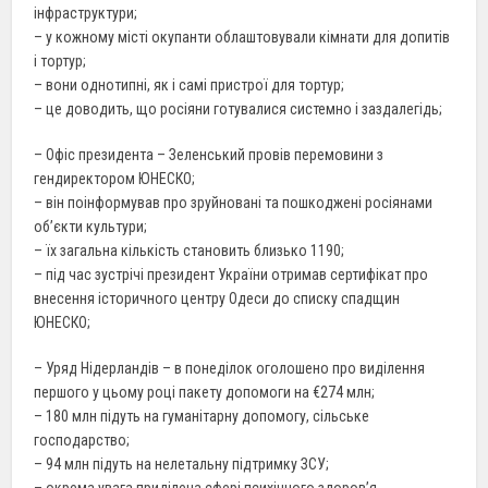
інфраструктури;
– у кожному місті окупанти облаштовували кімнати для допитів
і тортур;
– вони однотипні, як і самі пристрої для тортур;
– це доводить, що росіяни готувалися системно і заздалегідь;
– Офіс президента – Зеленський провів перемовини з
гендиректором ЮНЕСКО;
– він поінформував про зруйновані та пошкоджені росіянами
об’єкти культури;
– їх загальна кількість становить близько 1190;
– під час зустрічі президент України отримав сертифікат про
внесення історичного центру Одеси до списку спадщин
ЮНЕСКО;
– Уряд Нідерландів – в понеділок оголошено про виділення
першого у цьому році пакету допомоги на €274 млн;
– 180 млн підуть на гуманітарну допомогу, сільське
господарство;
– 94 млн підуть на нелетальну підтримку ЗСУ;