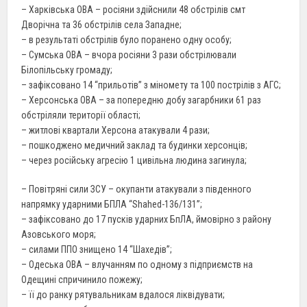
– Харківська ОВА – росіяни здійснили 48 обстрілів смт
Дворічна та 36 обстрілів села Западне;
– в результаті обстрілів було поранено одну особу;
– Сумська ОВА – вчора росіяни 3 рази обстрілювали
Білопільську громаду;
– зафіксовано 14 “прильотів” з міномету та 100 пострілів з АГС;
– Херсонська ОВА – за попередню добу загарбники 61 раз
обстріляли території області;
– житлові квартали Херсона атакували 4 рази;
– пошкоджено медичний заклад та будинки херсонців;
– через російську агресію 1 цивільна людина загинула;
– Повітряні сили ЗСУ – окупанти атакували з південного
напрямку ударними БПЛА “Shahed-136/131”;
– зафіксовано до 17 пусків ударних БпЛА, ймовірно з району
Азовського моря;
– силами ППО знищено 14 “Шахедів”;
– Одеська ОВА – влучанням по одному з підприємств на
Одещині спричинило пожежу;
– її до ранку рятувальникам вдалося ліквідувати;