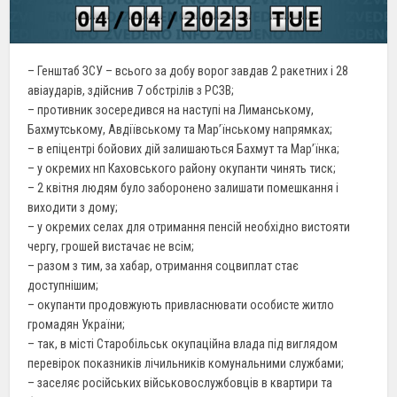
– Генштаб ЗСУ – всього за добу ворог завдав 2 ракетних і 28
авіаударів, здійснив 7 обстрілів з РСЗВ;
– противник зосередився на наступі на Лиманському,
Бахмутському, Авдіївському та Мар’їнському напрямках;
– в епіцентрі бойових дій залишаються Бахмут та Мар’їнка;
– у окремих нп Каховського району окупанти чинять тиск;
– 2 квітня людям було заборонено залишати помешкання і
виходити з дому;
– у окремих селах для отримання пенсій необхідно вистояти
чергу, грошей вистачає не всім;
– разом з тим, за хабар, отримання соцвиплат стає
доступнішим;
– окупанти продовжують привласнювати особисте житло
громадян України;
– так, в місті Старобільськ окупаційна влада під виглядом
перевірок показників лічильників комунальними службами;
– заселяє російських військовослужбовців в квартири та