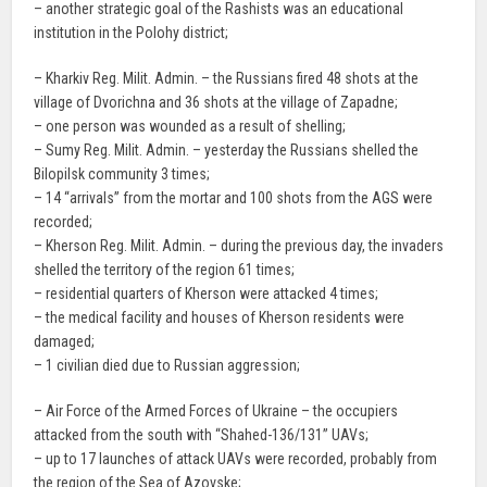
– another strategic goal of the Rashists was an educational
institution in the Polohy district;
– Kharkiv Reg. Milit. Admin. – the Russians fired 48 shots at the
village of Dvorichna and 36 shots at the village of Zapadne;
– one person was wounded as a result of shelling;
– Sumy Reg. Milit. Admin. – yesterday the Russians shelled the
Bilopilsk community 3 times;
– 14 “arrivals” from the mortar and 100 shots from the AGS were
recorded;
– Kherson Reg. Milit. Admin. – during the previous day, the invaders
shelled the territory of the region 61 times;
– residential quarters of Kherson were attacked 4 times;
– the medical facility and houses of Kherson residents were
damaged;
– 1 civilian died due to Russian aggression;
– Air Force of the Armed Forces of Ukraine – the occupiers
attacked from the south with “Shahed-136/131” UAVs;
– up to 17 launches of attack UAVs were recorded, probably from
the region of the Sea of Azovske;