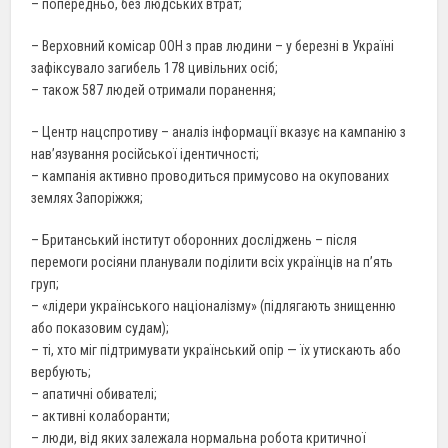
– попередньо, без людських втрат;
– Верховний комісар ООН з прав людини – у березні в Україні
зафіксувало загибель 178 цивільних осіб;
– також 587 людей отримали поранення;
– Центр нацспротиву – аналіз інформації вказує на кампанію з
нав’язування російської ідентичності;
– кампанія активно проводиться примусово на окупованих
землях Запоріжжя;
– Британський інститут оборонних досліджень – після
перемоги росіяни планували поділити всіх українців на пʼять
груп;
– «лідери українського націоналізму» (підлягають знищенню
або показовим судам);
– ті, хто міг підтримувати український опір — їх утискають або
вербують;
– апатичні обивателі;
– активні колаборанти;
– люди, від яких залежала нормальна робота критичної