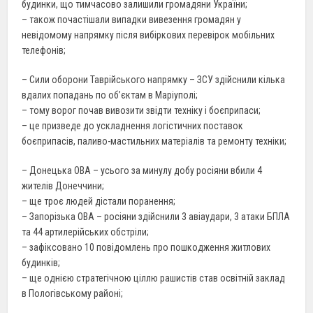
будинки, що тимчасово залишили громадяни України;
– також почастішали випадки вивезення громадян у
невідомому напрямку після вибіркових перевірок мобільних
телефонів;
– Сили оборони Таврійського напрямку – ЗСУ здійснили кілька
вдалих попадань по об’єктам в Маріуполі;
– тому ворог почав вивозити звідти техніку і боєприпаси;
– це призведе до ускладнення логістичних поставок
боєприпасів, паливо-мастильних матеріалів та ремонту техніки;
– Донецька ОВА – усього за минулу добу росіяни вбили 4
жителів Донеччини;
– ще троє людей дістали поранення;
– Запорізька ОВА – росіяни здійснили 3 авіаудари, 3 атаки БПЛА
та 44 артилерійських обстріли;
– зафіксовано 10 повідомлень про пошкодження житлових
будинків;
– ще однією стратегічною ціллю рашистів став освітній заклад
в Пологівському районі;