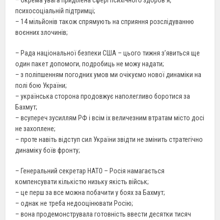
– окрема увага приділена сфері психічного здоров’я,
психосоціальній підтримці;
– 14 мільйонів також спрямують на сприяння розслідуванню
воєнних злочинів;
– Рада національної безпеки США – цього тижня з’явиться ще
один пакет допомоги, подробиць не можу надати;
– з поліпшенням погодних умов ми очікуємо нової динаміки на
полі бою України;
– українська сторона продовжує наполегливо боротися за
Бахмут;
– всупереч зусиллям РФ і всім іх величезним втратам місто досі
не захоплене;
– проте навіть відступ сил України звідти не змінить стратегічно
динаміку боїв фронту;
– Генеральний секретар НАТО – Росія намагається
компенсувати кількістю низьку якість військ;
– це перш за все можна побачити у боях за Бахмут;
– однак не треба недооцінювати Росію;
– вона продемонструвала готовність ввести десятки тисяч