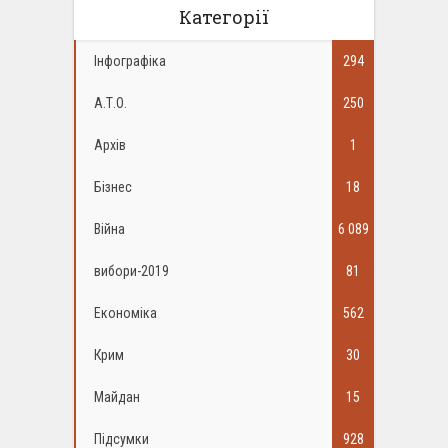
Категорії
Інфографіка
294
А.Т.О.
250
Архів
1
Бізнес
18
Війна
6 089
вибори-2019
81
Економіка
562
Крим
30
Майдан
15
Підсумки
928