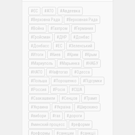
ЄС
АТО
Авдеевка
Верховна Рада
Верховная Рада
Война
Газпром
Германия
Гройсман
ДНР
Донбас
Донбасс
ЕС
Зеленський
Итоги
Киев
Крим
Крым
Мариуполь
Марьинка
НАБУ
НАТО
Нафтогаз
Одесса
Польша
Порошенко
Підсумки
Россия
Росія
США
Саакашвили
Сенцов
Трамп
Украина
Україна
Широкино
вибори
газ
дороги
минский процесс
реформи
реформы
санкции
санкції