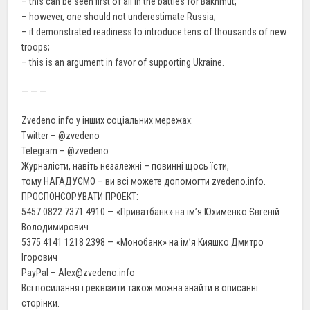
– this can be seen first of all in the battles for Bakhmut;
– however, one should not underestimate Russia;
– it demonstrated readiness to introduce tens of thousands of new
troops;
– this is an argument in favor of supporting Ukraine.
— — —
Zvedeno.info у інших соціальних мережах:
Twitter – @zvedeno
Telegram – @zvedeno
Журналісти, навіть незалежні – повинні щось їсти,
тому НАГАДУЄМО – ви всі можете допомогти zvedeno.info.
ПРОСПОНСОРУВАТИ ПРОЕКТ:
5457 0822 7371 4910 — «Приватбанк» на ім’я Юхименко Євгеній
Володимирович
5375 4141 1218 2398 — «Монобанк» на ім’я Кияшко Дмитро
Ігорович
PayPal – Alex@zvedeno.info
Всі посилання і реквізити також можна знайти в описанні
сторінки.