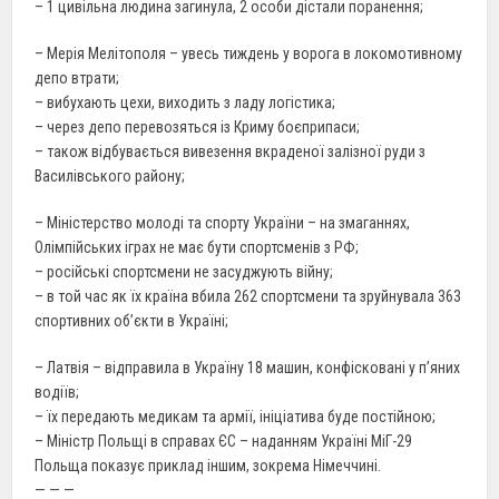
– 1 цивільна людина загинула, 2 особи дістали поранення;
– Мерія Мелітополя – увесь тиждень у ворога в локомотивному
депо втрати;
– вибухають цехи, виходить з ладу логістика;
– через депо перевозяться із Криму боєприпаси;
– також відбувається вивезення вкраденої залізної руди з
Василівського району;
– Міністерство молоді та спорту України – на змаганнях,
Олімпійських іграх не має бути спортсменів з РФ;
– російські спортсмени не засуджують війну;
– в той час як їх країна вбила 262 спортсмени та зруйнувала 363
спортивних об’єкти в Україні;
– Латвія – відправила в Україну 18 машин, конфісковані у п’яних
водіїв;
– їх передають медикам та армії, ініціатива буде постійною;
– Міністр Польщі в справах ЄС – наданням Україні МіГ-29
Польща показує приклад іншим, зокрема Німеччині.
— — —