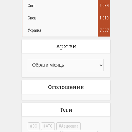
Світ
6 034
Спец
1 319
Україна
7 037
Архіви
Оголошення
Теги
ЄС
АТО
Авдеевка