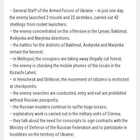
– General Staff of the Armed Forces of Ukraine – in just one day,
the enemy launched 2 missile and 22 airstrikes, carried out 42
shellings from rocket launchers;
– the enemy concentrated on the offensive in the Lyman, Bakhmut,
Avdiyivka and Maryinka directions;
– the battles for the districts of Bakhmut, Avdiyivka and Maryinka
remain the fiercest;
– in Melitopol, the occupiers are taking away illegally cut forest;
– the enemy is checking the mobile phones of the locals in the
Kozachi Laheri;
– in Henichesk and Strilkove, the movement of citizens is restricted
at checkpoints;
– the enemy searches are conducted, entry and exit are prohibited
without Russian passports;
– the Russian invaders continue to suffer huge losses;
– explanatory work is carried out in the military units of Crimea;
– they talk about the need for conscripts to sign contracts with the
Ministry of Defense of the Russian Federation and to participate in
hostilities on the territory of Ukraine;