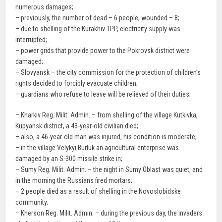
numerous damages;
– previously, the number of dead – 6 people, wounded – 8;
– due to shelling of the Kurakhiv TPP, electricity supply was
interrupted;
– power grids that provide power to the Pokrovsk district were
damaged;
– Slovyansk – the city commission for the protection of children’s
rights decided to forcibly evacuate children;
– guardians who refuse to leave will be relieved of their duties;
– Kharkiv Reg. Milit. Admin. – from shelling of the village Kutkivka,
Kupyansk district, a 43-year-old civilian died;
– also, a 46-year-old man was injured, his condition is moderate;
– in the village Velykyi Burluk an agricultural enterprise was
damaged by an S-300 missile strike in;
– Sumy Reg. Milit. Admin. – the night in Sumy Oblast was quiet, and
in the morning the Russians fired mortars;
– 2 people died as a result of shelling in the Novoslobidske
community;
– Kherson Reg. Milit. Admin. – during the previous day, the invaders