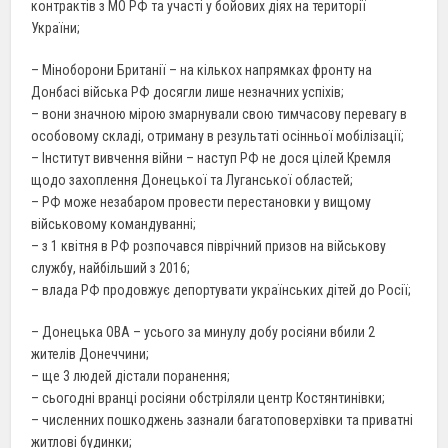
контрактів з МО РФ та участі у бойових діях на території
України;
– Міноборони Британії – на кількох напрямках фронту на
Донбасі війська РФ досягли лише незначних успіхів;
– вони значною мірою змарнували свою тимчасову перевагу в
особовому складі, отриману в результаті осінньої мобілізації;
– Інститут вивчення війни – наступ РФ не дося цілей Кремля
щодо захоплення Донецької та Луганської областей;
– РФ може незабаром провести перестановки у вищому
військовому командуванні;
– з 1 квітня в РФ розпочався піврічний призов на військову
службу, найбільший з 2016;
– влада РФ продовжує депортувати українських дітей до Росії;
– Донецька ОВА – усього за минулу добу росіяни вбили 2
жителів Донеччини;
– ще 3 людей дістали поранення;
– сьогодні вранці росіяни обстріляли центр Костянтинівки;
– численних пошкоджень зазнали багатоповерхівки та приватні
житлові будинки;