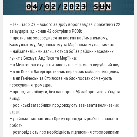
– Генштаб ЗСУ – всього за добу ворог завдав 2 ракетних і 22
авіаударів, здійснив 42 обстріли з РСЗВ;
– противник зосередився на наступі на Лиманському,
Бахмутському, Авдіївському та Мар’їнському напрямках;
– найзапеклішими залишаються бої за райони населених
пунктів Бахмут, Авдіївка та Мар’їнка;
– в Мелітополі окупанти вивозять незаконно вирубаний ліс;
– в нп Козачі Лагері противник перевіряє мобільні місцевих;
– в нп Генічеськ та Стрілкове на блокпостах обмежують
пересування громадян;
– проводять обшуки, без паспортів РФ забороняють в’їзд та
виїзд;
– російські загарбники продовжують зазнавати величезних
втрат;
– у військових частинах Криму проводять роз’яснювальної
роботи;
– розповідають про необхідність підписання строковиками