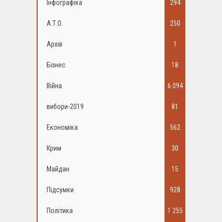
Інфографіка
294
А.Т.О.
250
Архів
1
Бізнес
18
Війна
6 094
вибори-2019
81
Економіка
562
Крим
30
Майдан
15
Підсумки
928
Політика
1 255