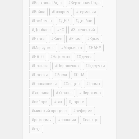
Верховна Рада
Верховная Рада
Война
Газпром
Германия
Гройсман
ДНР
Донбас
Донбасс
ЕС
Зеленський
Итоги
Киев
Крим
Крым
Мариуполь
Марьинка
НАБУ
НАТО
Нафтогаз
Одесса
Польша
Порошенко
Підсумки
Россия
Росія
США
Саакашвили
Сенцов
Трамп
Украина
Україна
Широкино
вибори
газ
дороги
минский процесс
реформи
реформы
санкции
санкції
суд