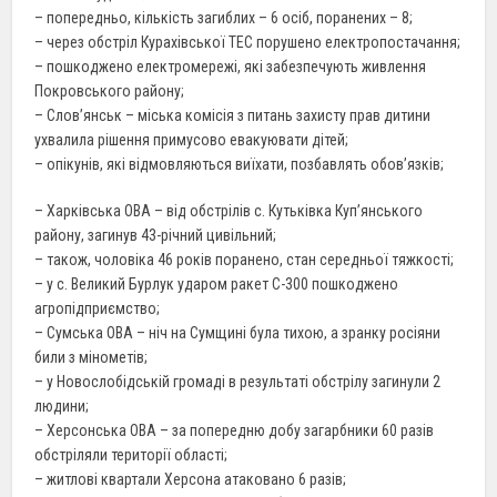
– попередньо, кількість загиблих – 6 осіб, поранених – 8;
– через обстріл Курахівської ТЕС порушено електропостачання;
– пошкоджено електромережі, які забезпечують живлення
Покровського району;
– Слов’янськ – міська комісія з питань захисту прав дитини
ухвалила рішення примусово евакуювати дітей;
– опікунів, які відмовляються виїхати, позбавлять обов’язків;
– Харківська ОВА – від обстрілів с. Кутьківка Куп’янського
району, загинув 43-річний цивільний;
– також, чоловіка 46 років поранено, стан середньої тяжкості;
– у с. Великий Бурлук ударом ракет С-300 пошкоджено
агропідприємство;
– Сумська ОВА – ніч на Сумщині була тихою, а зранку росіяни
били з мінометів;
– у Новослобідській громаді в результаті обстрілу загинули 2
людини;
– Херсонська ОВА – за попередню добу загарбники 60 разів
обстріляли території області;
– житлові квартали Херсона атаковано 6 разів;