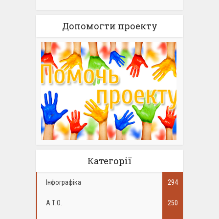
Допомогти проекту
Категорії
Інфографіка
294
А.Т.О.
250