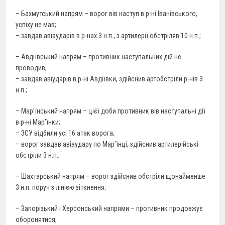
– Бахмутський напрям – ворог вів наступ в р-ні Іванівського,
успіху не мав;
– завдав авіаударів в р-нах 3 н.п., з артилерії обстріляв 10 н.п.;
– Авдіївський напрям – противник наступальних дій не
проводив;
– завдав авіударів в р-ні Авдіївки, здійснив артобстріли р-нів 3
н.п.;
– Мар’їнський напрям – цієї доби противник вів наступальні дії
в р-ні Мар’їнки;
– ЗСУ відбили усі 16 атак ворога;
– ворог завдав авіаудару по Мар’їнці, здійснив артилерійські
обстріли 3 н.п.;
– Шахтарський напрям – ворог здійснив обстріли щонайменше
3 н.п. поруч з лінією зіткнення;
– Запорізький і Херсонський напрями – противник продовжує
оборонятися;