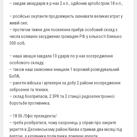
– завдав авіаударів в р-нах 2 н.п., здійснив артобстріли 18 н.п.;
– російські окупанти продовжують зазнавати великих втрат у
живій сил;
– протягом тижня для посилення прибув особовий склад з
числа колишніх засуджених громадян РФ у кількості близько
500 осіб;
– наша авіація завдала 10 ударів по р-нах зосередження
особового складу;
– також наші захисники знищили 1 ворожий розвідувальний
БпЛА;
– ракетні війська і артилерія за добу 2 райони зосередження
озброєння та техніки;
– склад боєприпасів, 2 ЗРК та 2 станції радіоелектронної
боротьби противника;
– 18.06 /Офіс президента/:
– треба розібратися, чому охоронець у справі про закрите
укриття в Деснянському районі Києва отримав два місяці під
вартою, а керівники поліклініки домашні арешти.