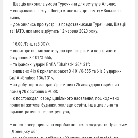
– Швеція виконала умови Туреччини для вступу в Альянс;
– сподываюсь, вступ Швеції станеться до саміту у Вільнюсі в
липні;
– домовились про зустріч з представниками Туреччини, Швеції
та НАТО, яка має відбутись 12 червня 2023 року;
– 18.00 /Генштаб ЗСУ/:
– вночі противник застосував крилаті ракети повітряного
базування Х-101/Х-555;
– та іранські ударні БпЛА “Shahed-136/131”;
– знищено 4 із 6 крилатих ракет Х-101/Х-555 та 6 із 8 ударних
БпЛА «Shahed-136/131»;
– за добу ворог завдав 7 ракетних і 25 авіаударів і здійснив
понад 20 обстрілів з РСЗВ;
– є постраждалі серед цивільного населення, пошкоджено
приватні житлові будинки, заклади освіти, інша цивільна та
адміністративна інфраструктура;
– ворог зосередився на спробах повністю окупувати Луганську
і Донецьку обл.;