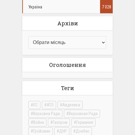
Україна
7 028
Архіви
Оголошення
Теги
ЄС
АТО
Авдеевка
Верховна Рада
Верховная Рада
Война
Газпром
Германия
Гройсман
ДНР
Донбас