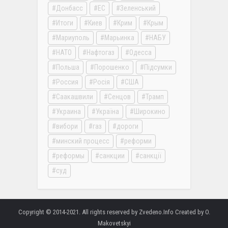
Донбасс
ЕС
Зеленський
Итоги
Киев
Крим
Крым
Мариуполь
Марьинка
НАБУ
НАТО
Нафтогаз
Одесса
Польша
Порошенко
Підсумки
Россия
Росія
США
Саакашвили
Сенцов
Трамп
Украина
Україна
Широкино
вибори
газ
дороги
минский процесс
реформи
реформы
санкции
санкції
суд
Copyright © 2014-2021. All rights reserved by Zvedeno.Info Created by O.
Makovetskyi