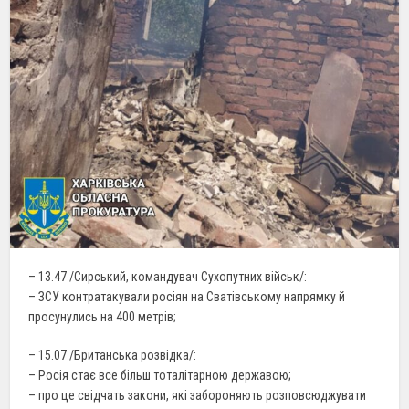
– 13.47 /Сирський, командувач Сухопутних військ/:
– ЗСУ контратакували росіян на Сватівському напрямку й
просунулись на 400 метрів;
– 15.07 /Британська розвідка/:
– Росія стає все більш тоталітарною державою;
– про це свідчать закони, які забороняють розповсюджувати