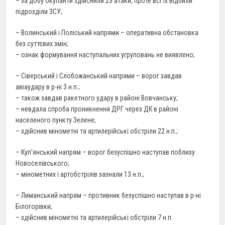
– за добу окупанти здійснили 23 атаки, проте всі їх відбили
підрозділи ЗСУ;
– Волинський і Поліський напрями – оперативна обстановка
без суттєвих змін;
– ознак формування наступальних угруповань не виявлено;
– Сіверський і Слобожанський напрями – ворог завдав
авіаудару в р-ні 3 н.п.;
– також завдав ракетного удару в районі Вовчанську;
– невдала спроба проникнення ДРГ через ДК в районі
населеного пункту Зелене;
– здійснив мінометні та артилерійські обстріли 22 н.п.;
– Куп’янський напрям – ворог безуспішно наступав поблизу
Новоселівського;
– мінометних і артобстрілів зазнали 13 н.п.;
– Лиманський напрям – противник безуспішно наступав в р-ні
Білогорівки;
– здійснив мінометні та артилерійські обстріли 7 н.п.