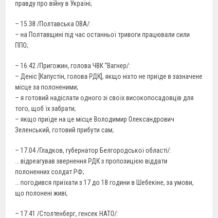
правду про війну в Україні;
– 15.38 /Полтавська ОВА/:
– на Полтавщині під час останньої тривоги працювали сили
ППО;
– 16.42 /Пригожин, голова ЧВК “Вагнер/:
– Деніс [Капустін, голова РДК], якщо ніхто не приїде в зазначене
місце за полоненими;
– я готовий надіслати одного зі своїх високопосадовців для
того, щоб їх забрати;
– якщо приїде на це місце Володимир Олександрович
Зеленський, готовий прибути сам;
– 17.04 /Гладков, губернатор Белгородської області/:
… відреагував звернення РДК з пропозицією віддати
полоненних солдат РФ;
… погодився приїхати з 17 до 18 години в Шебекіне, за умови,
що полонені живі;
– 17.41 /Столтенберг, генсек НАТО/: