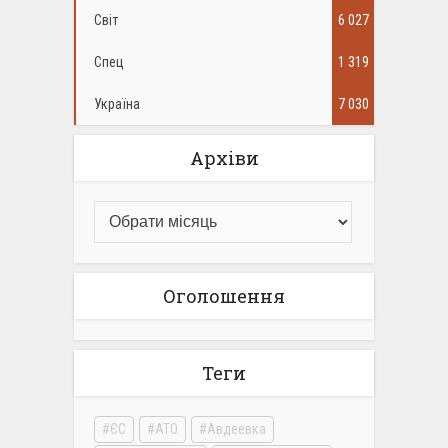
Світ
6 027
Спец
1 319
Україна
7 030
Архіви
Оголошення
Теги
ЄС
АТО
Авдеевка