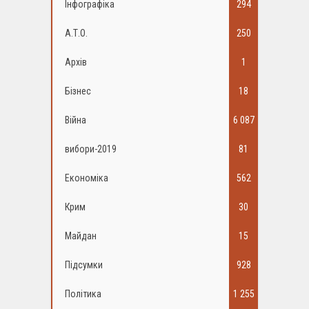
Інфографіка
294
А.Т.О.
250
Архів
1
Бізнес
18
Війна
6 087
вибори-2019
81
Економіка
562
Крим
30
Майдан
15
Підсумки
928
Політика
1 255