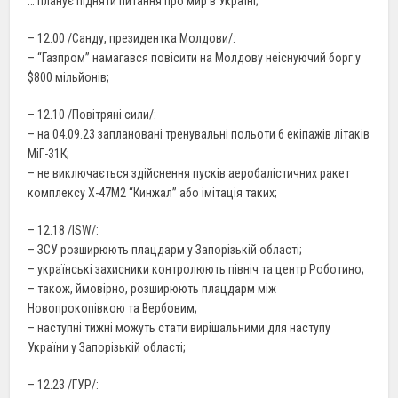
… планує підняти питання про мир в Україні;
– 12.00 /Санду, президентка Молдови/:
– “Газпром” намагався повісити на Молдову неіснуючий борг у
$800 мільйонів;
– 12.10 /Повітряні сили/:
– на 04.09.23 заплановані тренувальні польоти 6 екіпажів літаків
МіГ-31К;
– не виключається здійснення пусків аеробалістичних ракет
комплексу Х-47М2 “Кинжал” або імітація таких;
– 12.18 /ISW/:
– ЗСУ розширюють плацдарм у Запорізькій області;
– українські захисники контролюють північ та центр Роботино;
– також, ймовірно, розширюють плацдарм між
Новопрокопівкою та Вербовим;
– наступні тижні можуть стати вирішальними для наступу
України у Запорізькій області;
– 12.23 /ГУР/: