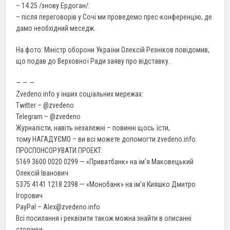
– 14.25 /знову Ердоган/:
– після переговорів у Сочі ми проведемо прес-конференцію, де
дамо необхідний меседж.
На фото: Міністр оборони України Олексій Резніков повідомив,
що подав до Верховної Ради заяву про відставку.
— — —
Zvedeno.info у інших соціальних мережах:
Twitter – @zvedeno
Telegram – @zvedeno
Журналісти, навіть незалежні – повинні щось їсти,
тому НАГАДУЄМО – ви всі можете допомогти zvedeno.info.
ПРОСПОНСОРУВАТИ ПРОЕКТ:
5169 3600 0020 0299 — «Приватбанк» на ім’я Маковецький
Олексій Іванович
5375 4141 1218 2398 — «Монобанк» на ім’я Кияшко Дмитро
Ігорович
PayPal – Alex@zvedeno.info
Всі посилання і реквізити також можна знайти в описанні
сторінки.