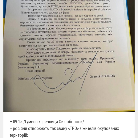
– 09.15 /Гуменюк, речниця Сил оборони/:
– росіяни створюють так звану «ТРО» з жителів окупованих
територій;