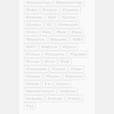
Верховна Рада
Верховная Рада
Война
Газпром
Германия
Гройсман
ДНР
Донбас
Донбасс
ЕС
Зеленський
Итоги
Киев
Крим
Крым
Мариуполь
Марьинка
НАБУ
НАТО
Нафтогаз
Одесса
Польша
Порошенко
Підсумки
Россия
Росія
США
Саакашвили
Сенцов
Трамп
Украина
Україна
Широкино
вибори
газ
дороги
минский процесс
реформи
реформы
санкции
санкції
суд