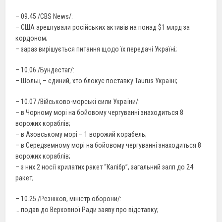
– 09.45 /CBS News/:
– США арештували російських активів на понад $1 млрд за
кордоном;
– зараз вирішується питання щодо їх передачі Україні;
– 10.06 /Бундестаг/:
– Шольц – єдиний, хто блокує поставку Taurus Україні;
– 10.07 /Військово-морські сили України/:
– в Чорному морі на бойовому чергуванні знаходиться 8
ворожих кораблів;
– в Азовському морі – 1 ворожий корабель;
– в Середземному морі на бойовому чергуванні знаходиться 8
ворожих кораблів;
– з них 2 носії крилатих ракет “Калібр”, загальний залп до 24
ракет;
– 10.25 /Резніков, міністр оборони/:
… подав до Верховної Ради заяву про відставку;