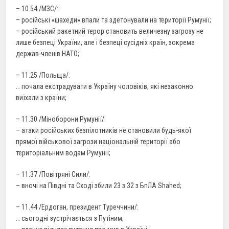
– 10.54 /МЗС/:
– російські «шахеди» впали та здетонували на території Румунії;
– російський ракетний терор становить величезну загрозу не
лише безпеці України, але і безпеці сусідніх країн, зокрема
держав-членів НАТО;
– 11.25 /Польща/:
… почала екстрадувати в Україну чоловіків, які незаконно
виїхали з країни;
– 11.30 /Міноборони Румунії/:
– атаки російських безпілотників не становили будь-якої
прямої військової загрози національній території або
територіальним водам Румунії;
– 11.37 /Повітряні Сили/:
– вночі на Півдні та Сході збили 23 з 32 з БпЛА Shahed;
– 11.44 /Ердоган, президент Туреччини/:
… сьогодні зустрічається з Путіним;