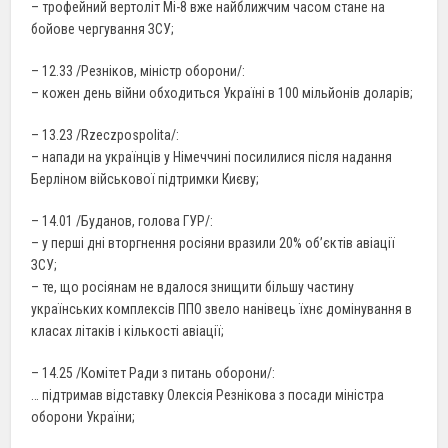
– трофейний вертоліт Мі-8 вже найближчим часом стане на
бойове чергування ЗСУ;
– 12.33 /Резніков, міністр оборони/:
– кожен день війни обходиться Україні в 100 мільйонів доларів;
– 13.23 /Rzeczpospolita/:
– напади на українців у Німеччині посилилися після надання
Берліном військової підтримки Києву;
– 14.01 /Буданов, голова ГУР/:
– у перші дні вторгнення росіяни вразили 20% об’єктів авіації
ЗСУ;
– те, що росіянам не вдалося знищити більшу частину
українських комплексів ППО звело нанівець їхнє домінування в
класах літаків і кількості авіації;
– 14.25 /Комітет Ради з питань оборони/:
… підтримав відставку Олексія Резнікова з посади міністра
оборони України;