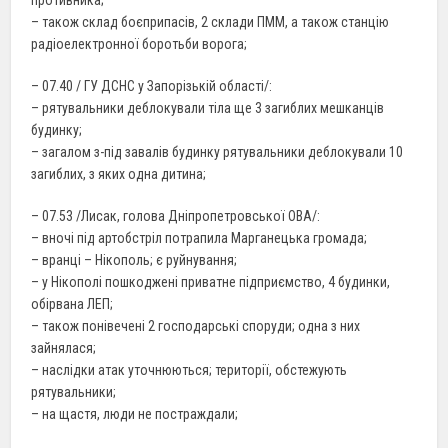
– також склад боєприпасів, 2 склади ПММ, а також станцію
радіоелектронної боротьби ворога;
– 07.40 / ГУ ДСНС у Запорізькій області/:
– рятувальники деблокували тіла ще 3 загиблих мешканців
будинку;
– загалом з-під завалів будинку рятувальники деблокували 10
загиблих, з яких одна дитина;
– 07.53 /Лисак, голова Дніпропетровської ОВА/:
– вночі під артобстріл потрапила Марганецька громада;
– вранці – Нiкополь; є руйнування;
– у Нiкополi пошкоджені приватне підприємство, 4 будинки,
обірвана ЛЕП;
– також понівечені 2 господарські споруди; одна з них
зайнялася;
– наслідки атак уточнюються; території, обстежують
рятувальники;
– на щастя, люди не постраждали;