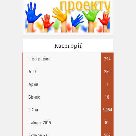
Категорії
Інфографіка
294
А.Т.О.
250
Архів
1
Бізнес
18
Війна
6 084
вибори-2019
81
Економіка
562