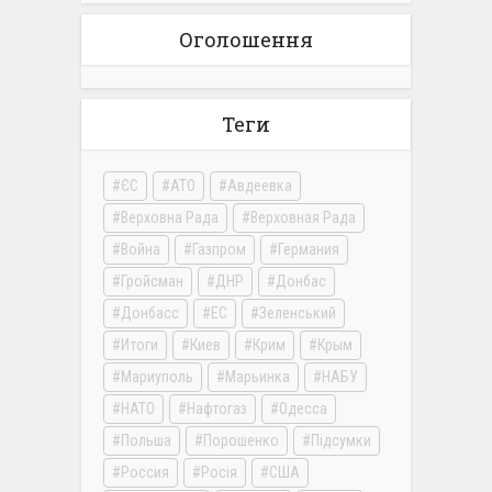
Оголошення
Теги
ЄС
АТО
Авдеевка
Верховна Рада
Верховная Рада
Война
Газпром
Германия
Гройсман
ДНР
Донбас
Донбасс
ЕС
Зеленський
Итоги
Киев
Крим
Крым
Мариуполь
Марьинка
НАБУ
НАТО
Нафтогаз
Одесса
Польша
Порошенко
Підсумки
Россия
Росія
США