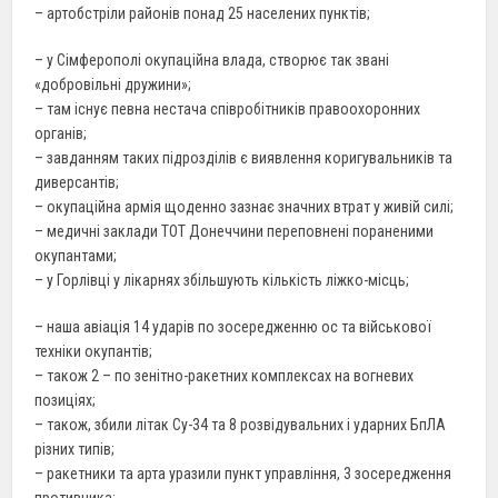
– артобстріли районів понад 25 населених пунктів;
– у Сімферополі окупаційна влада, створює так звані
«добровільні дружини»;
– там існує певна нестача співробітників правоохоронних
органів;
– завданням таких підрозділів є виявлення коригувальників та
диверсантів;
– окупаційна армія щоденно зазнає значних втрат у живій силі;
– медичні заклади ТОТ Донеччини переповнені пораненими
окупантами;
– у Горлівці у лікарнях збільшують кількість ліжко-місць;
– наша авіація 14 ударів по зосередженню ос та військової
техніки окупантів;
– також 2 – по зенітно-ракетних комплексах на вогневих
позиціях;
– також, збили літак Су-34 та 8 розвідувальних і ударних БпЛА
різних типів;
– ракетники та арта уразили пункт управління, 3 зосередження
противника;