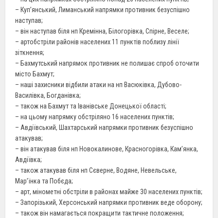
– Куп’янський, Лиманський напрямки противник безуспішно
наступав;
– він наступав біля нп Кремінна, Білогорівка, Спірне, Веселе;
– артобстріли районів населених 11 пунктів поблизу лінії
зіткнення;
– Бахмутський напрямок противник не полишає спроб оточити
місто Бахмут;
– наші захисники відбили атаки на нп Васюківка, Дубово-
Василівка, Богданівка;
– також на Бахмут та Іванівське Донецької області;
– на цьому напрямку обстріляно 16 населених пунктів;
– Авдіївський, Шахтарський напрямки противник безуспішно
атакував;
– він атакував біля нп Новокалинове, Красногорівка, Кам’янка,
Авдіївка;
– також атакував біля нп Сєверне, Водяне, Невельське,
Мар’їнка та Побєда;
– арт, мінометні обстріли в районах майже 30 населених пунктів;
– Запорізький, Херсонський напрямки противник веде оборону;
– також він намагається покращити тактичне положення;