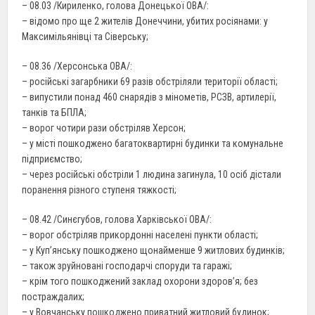
– 08.03 /Кириленко, голова Донецької ОВА/:
– відомо про ще 2 жителів Донеччини, убитих росіянами: у
Максимільянівці та Сіверську;
– 08.36 /Херсонська ОВА/:
– російські загарбники 69 разів обстріляли території області;
– випустили понад 460 снарядів з мінометів, РСЗВ, артилерії,
танків та БПЛА;
– ворог чотири рази обстріляв Херсон;
– у місті пошкоджено багатоквартирні будинки та комунальне
підприємство;
– через російські обстріли 1 людина загинула, 10 осіб дістали
поранення різного ступеня тяжкості;
– 08.42 /Синєгубов, голова Харківської ОВА/:
– ворог обстріляв прикордонні населені пункти області;
– у Куп’янську пошкоджено щонайменше 9 житлових будинків;
– також зруйновані господарчі споруди та гаражі;
– крім того пошкоджений заклад охорони здоров’я; без
постраждалих;
– у Вовчанську пошкоджено приватний житловий будинок;