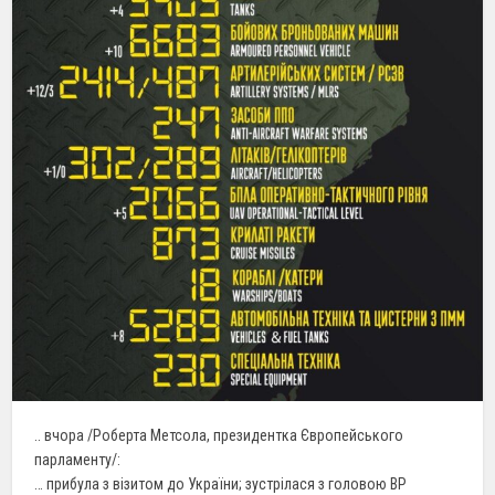
.. вчора /Роберта Метсола, президентка Європейського
парламенту/:
… прибула з візитом до України; зустрілася з головою ВР