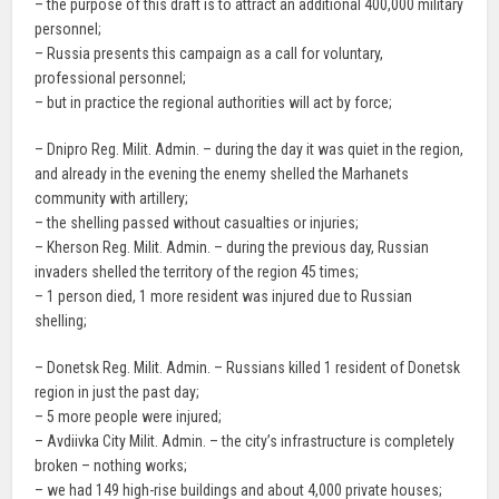
– the purpose of this draft is to attract an additional 400,000 military
personnel;
– Russia presents this campaign as a call for voluntary,
professional personnel;
– but in practice the regional authorities will act by force;
– Dnipro Reg. Milit. Admin. – during the day it was quiet in the region,
and already in the evening the enemy shelled the Marhanets
community with artillery;
– the shelling passed without casualties or injuries;
– Kherson Reg. Milit. Admin. – during the previous day, Russian
invaders shelled the territory of the region 45 times;
– 1 person died, 1 more resident was injured due to Russian
shelling;
– Donetsk Reg. Milit. Admin. – Russians killed 1 resident of Donetsk
region in just the past day;
– 5 more people were injured;
– Avdiivka City Milit. Admin. – the city’s infrastructure is completely
broken – nothing works;
– we had 149 high-rise buildings and about 4,000 private houses;