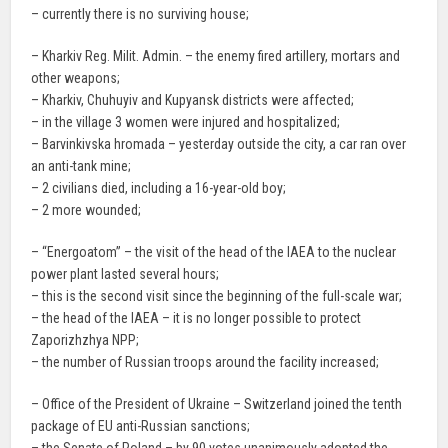
– currently there is no surviving house;
– Kharkiv Reg. Milit. Admin. – the enemy fired artillery, mortars and
other weapons;
– Kharkiv, Chuhuyiv and Kupyansk districts were affected;
– in the village 3 women were injured and hospitalized;
– Barvinkivska hromada – yesterday outside the city, a car ran over
an anti-tank mine;
– 2 civilians died, including a 16-year-old boy;
– 2 more wounded;
– “Energoatom” – the visit of the head of the IAEA to the nuclear
power plant lasted several hours;
– this is the second visit since the beginning of the full-scale war;
– the head of the IAEA – it is no longer possible to protect
Zaporizhzhya NPP;
– the number of Russian troops around the facility increased;
– Office of the President of Ukraine – Switzerland joined the tenth
package of EU anti-Russian sanctions;