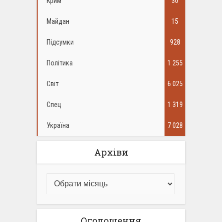
Крим
30
Майдан
15
Підсумки
928
Політика
1 255
Світ
6 025
Спец
1 319
Україна
7 028
Архіви
Оголошення