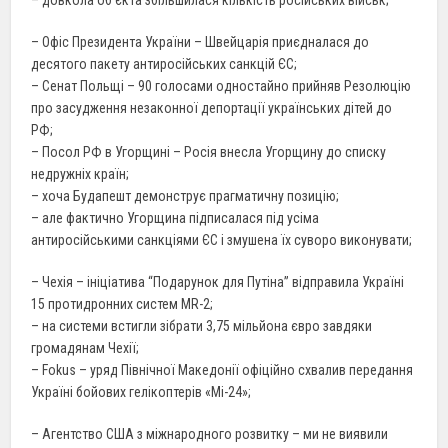
– довкола об’єкта збільшилася кількість російських військ;
– Офіс Президента України – Швейцарія приєдналася до
десятого пакету антиросійських санкцій ЄС;
– Сенат Польщі – 90 голосами одностайно прийняв Резолюцію
про засудження незаконної депортації українських дітей до
РФ;
– Посол РФ в Угорщині – Росія внесла Угорщину до списку
недружніх країн;
– хоча Будапешт демонструє прагматичну позицію;
– але фактично Угорщина підписалася під усіма
антиросійськими санкціями ЄС і змушена їх суворо виконувати;
– Чехія – ініціатива “Подарунок для Путіна” відправила Україні
15 протидронних систем MR-2;
– на системи встигли зібрати 3,75 мільйона євро завдяки
громадянам Чехії;
– Fokus – уряд Північної Македонії офіційно схвалив передання
Україні бойових гелікоптерів «Мі-24»;
– Агентство США з міжнародного розвитку – ми не виявили