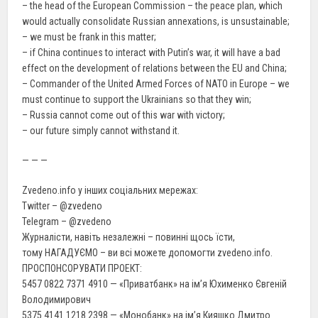
– the head of the European Commission – the peace plan, which
would actually consolidate Russian annexations, is unsustainable;
– we must be frank in this matter;
– if China continues to interact with Putin’s war, it will have a bad
effect on the development of relations between the EU and China;
– Commander of the United Armed Forces of NATO in Europe – we
must continue to support the Ukrainians so that they win;
– Russia cannot come out of this war with victory;
– our future simply cannot withstand it.
— — —
Zvedeno.info у інших соціальних мережах:
Twitter – @zvedeno
Telegram – @zvedeno
Журналісти, навіть незалежні – повинні щось їсти,
тому НАГАДУЄМО – ви всі можете допомогти zvedeno.info.
ПРОСПОНСОРУВАТИ ПРОЕКТ:
5457 0822 7371 4910 — «Приватбанк» на ім’я Юхименко Євгеній
Володимирович
5375 4141 1218 2398 — «Монобанк» на ім’я Кияшко Дмитро