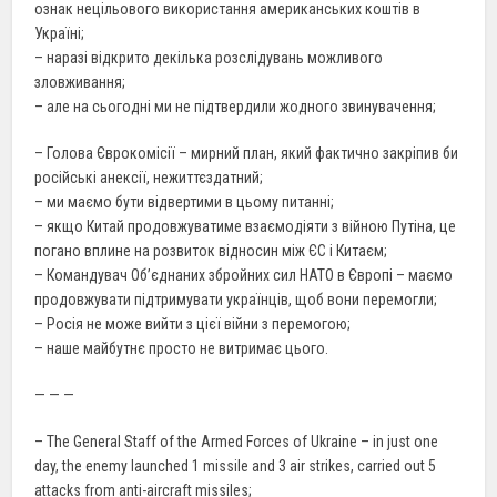
ознак нецільового використання американських коштів в
Україні;
– наразі відкрито декілька розслідувань можливого
зловживання;
– але на сьогодні ми не підтвердили жодного звинувачення;
– Голова Єврокомісії – мирний план, який фактично закріпив би
російські анексії, нежиттєздатний;
– ми маємо бути відвертими в цьому питанні;
– якщо Китай продовжуватиме взаємодіяти з війною Путіна, це
погано вплине на розвиток відносин між ЄС і Китаєм;
– Командувач Об’єднаних збройних сил НАТО в Європі – маємо
продовжувати підтримувати українців, щоб вони перемогли;
– Росія не може вийти з цієї війни з перемогою;
– наше майбутнє просто не витримає цього.
— — —
– The General Staff of the Armed Forces of Ukraine – in just one
day, the enemy launched 1 missile and 3 air strikes, carried out 5
attacks from anti-aircraft missiles;