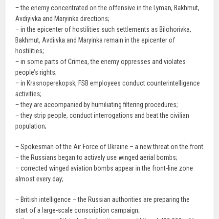
– the enemy concentrated on the offensive in the Lyman, Bakhmut,
Avdiyivka and Maryinka directions;
– in the epicenter of hostilities such settlements as Bilohorivka,
Bakhmut, Avdiivka and Maryinka remain in the epicenter of
hostilities;
– in some parts of Crimea, the enemy oppresses and violates
people’s rights;
– in Krasnoperekopsk, FSB employees conduct counterintelligence
activities;
– they are accompanied by humiliating filtering procedures;
– they strip people, conduct interrogations and beat the civilian
population;
– Spokesman of the Air Force of Ukraine – a new threat on the front
– the Russians began to actively use winged aerial bombs;
– corrected winged aviation bombs appear in the front-line zone
almost every day;
– British intelligence – the Russian authorities are preparing the
start of a large-scale conscription campaign;