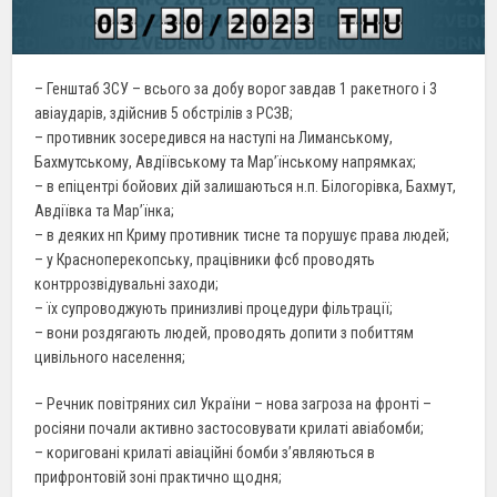
– Генштаб ЗСУ – всього за добу ворог завдав 1 ракетного і 3
авіаударів, здійснив 5 обстрілів з РСЗВ;
– противник зосередився на наступі на Лиманському,
Бахмутському, Авдіївському та Мар’їнському напрямках;
– в епіцентрі бойових дій залишаються н.п. Білогорівка, Бахмут,
Авдіївка та Мар’їнка;
– в деяких нп Криму противник тисне та порушує права людей;
– у Красноперекопську, працівники фсб проводять
контррозвідувальні заходи;
– їх супроводжують принизливі процедури фільтрації;
– вони роздягають людей, проводять допити з побиттям
цивільного населення;
– Речник повітряних сил України – нова загроза на фронті –
росіяни почали активно застосовувати крилаті авіабомби;
– кориговані крилаті авіаційні бомби з’являються в
прифронтовій зоні практично щодня;