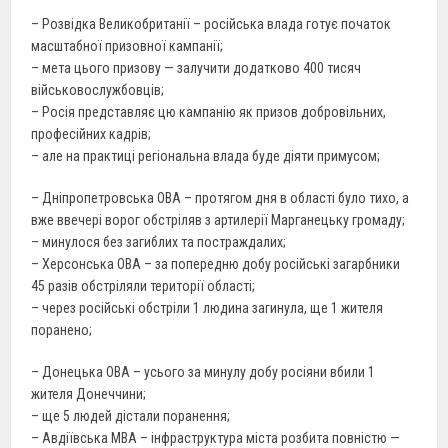
– Розвідка Великобританії – російська влада готує початок
масштабної призовної кампанії;
– мета цього призову — залучити додатково 400 тисяч
військовослужбовців;
– Росія представляє цю кампанію як призов добровільних,
професійних кадрів;
– але на практиці регіональна влада буде діяти примусом;
– Дніпропетровська ОВА – протягом дня в області було тихо, а
вже ввечері ворог обстріляв з артилерії Марганецьку громаду;
– минулося без загиблих та постраждалих;
– Херсонська ОВА – за попередню добу російські загарбники
45 разів обстріляли території області;
– через російські обстріли 1 людина загинула, ще 1 жителя
поранено;
– Донецька ОВА – усього за минулу добу росіяни вбили 1
жителя Донеччини;
– ще 5 людей дістали поранення;
– Авдіївська МВА – інфраструктура міста розбита повністю —