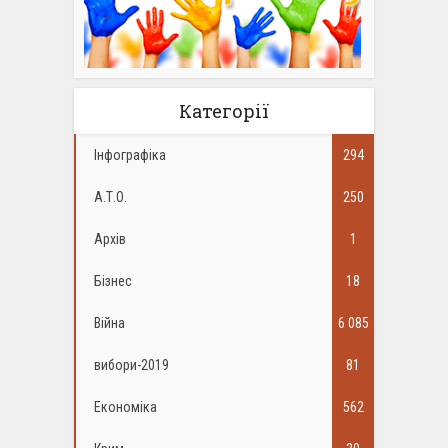
Категорії
Інфографіка
294
А.Т.О.
250
Архів
1
Бізнес
18
Війна
6 085
вибори-2019
81
Економіка
562