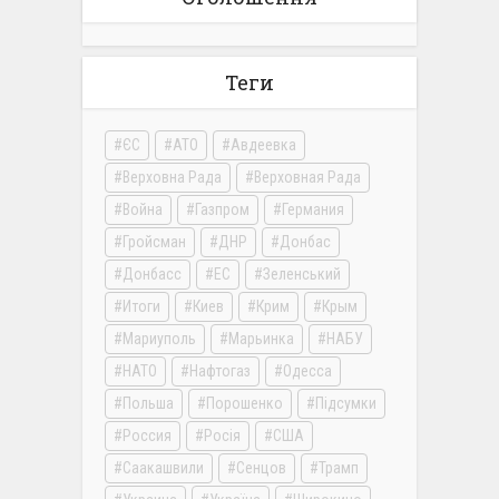
Теги
ЄС
АТО
Авдеевка
Верховна Рада
Верховная Рада
Война
Газпром
Германия
Гройсман
ДНР
Донбас
Донбасс
ЕС
Зеленський
Итоги
Киев
Крим
Крым
Мариуполь
Марьинка
НАБУ
НАТО
Нафтогаз
Одесса
Польша
Порошенко
Підсумки
Россия
Росія
США
Саакашвили
Сенцов
Трамп