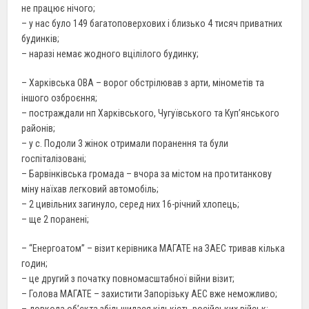
не працює нічого;
– у нас було 149 багатоповерхових і близько 4 тисяч приватних
будинків;
– наразі немає жодного вцілілого будинку;
– Харківська ОВА – ворог обстрілював з арти, мінометів та
іншого озброєння;
– постраждали нп Харківського, Чугуївського та Куп’янського
районів;
– у с. Подоли 3 жінок отримали поранення та були
госпіталізовані;
– Барвінківська громада – вчора за містом на протитанкову
міну наїхав легковий автомобіль;
– 2 цивільних загинуло, серед них 16-річний хлопець;
– ще 2 поранені;
– “Енергоатом” – візит керівника МАГАТЕ на ЗАЕС тривав кілька
годин;
– це другий з початку повномасштабної війни візит;
– Голова МАГАТЕ – захистити Запорізьку АЕС вже неможливо;