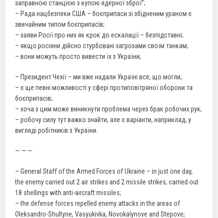
заправною станцією з купою ядерної зброї”;
– Рада нацбезпеки США – боєприпаси зі збідненим ураном є
звичайним типом боєприпасів;
– заяви Росії про них як крок до ескалації – безпідставні;
– якщо росіяни дійсно стурбовані загрозами своїм танкам;
– вони можуть просто вивести їх з України;
– Президент Чехії – ми вже надали Україні все, що могли;
– є ще певні можливості у сфері протиповітряної оборони та
боєприпасів;
– хоча з цим може виникнути проблема через брак робочих рук;
– робочу силу тут важко знайти, але є варіанти, наприклад, у
вигляді робітників з України.
— — —
– General Staff of the Armed Forces of Ukraine – in just one day,
the enemy carried out 2 air strikes and 2 missile strikes, carried out
18 shellings with anti-aircraft missiles;
– the defense forces repelled enemy attacks in the areas of
Oleksandro-Shultyne, Vasyukivka, Novokalynove and Stepove;