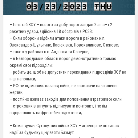
– Генштаб ЗСУ – всього за добу ворог завдав 2 авіа– і 2
ракетних удари, здійснив 18 обстрілів з РСЗВ;
– Сили оборони відбили атаки ворога в районах н.п.
Олександро-Шультине, Васюківка, Новокалинове, Степове;
– також у районах н.п. Авдіївка та Сєверне;
– в Бєлгородській області ворог демонстративно тримає
окремі свої підрозділи;
– робить це, щоб не допустити перекидання підрозділів ЗСУ на
інші напрямки;
– РФ не відмовляється від війни, не зважаючи на численні
жертви;
– постійно вживає заходів для поповнення втрат живої сили;
– строковиків агітують підписувати контракт, і потім
відправляють на фронт без підготовки;
– Командувач Сухопутних військ ЗСУ – агресор не полишає
надії за будь-яку ціну взяти Бахмут;