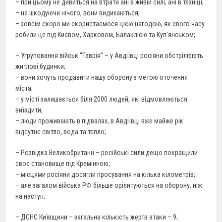
– при цьому не дивиться на втрати ані в живій силі, ані в техніці;
– не шкодуючи нічого, вони видихаються;
– зовсім скоро ми скористаємося цією нагодою, як свого часу
робили це під Києвом, Харковом, Балаклією та Куп’янськом;
– Угруповання військ “Таврія” – у Авдіївці росіяни обстрілюють
житлові будинки;
– вони хочуть продавити нашу оборону з метою оточення
міста;
– у місті залишається біля 2000 людей, які відмовляються
виїздити;
– люди проживають в підвалах, в Авдіївці вже майже рік
відсутнє світло, вода та тепло;
– Розвідка Великобританії – російські сили дещо покращили
своє становище під Кремінною;
– місцями росіяни досягли просування на кілька кілометрів;
– але загалом війська РФ більше орієнтуються на оборону, ніж
на наступ;
– ДСНС Київщини – загальна кількість жертв атаки – 9;