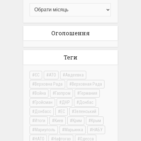
Оголошення
Теги
ЄС
АТО
Авдеевка
Верховна Рада
Верховная Рада
Война
Газпром
Германия
Гройсман
ДНР
Донбас
Донбасс
ЕС
Зеленський
Итоги
Киев
Крим
Крым
Мариуполь
Марьинка
НАБУ
НАТО
Нафтогаз
Одесса