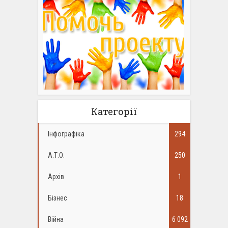
Категорії
Інфографіка
294
А.Т.О.
250
Архів
1
Бізнес
18
Війна
6 092