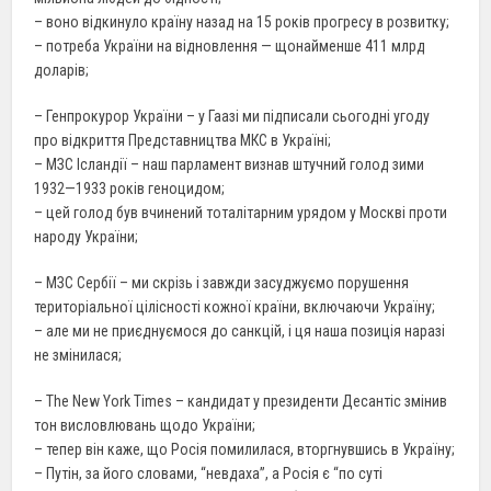
– воно відкинуло країну назад на 15 років прогресу в розвитку;
– потреба України на відновлення — щонайменше 411 млрд
доларів;
– Генпрокурор України – у Гаазі ми підписали сьогодні угоду
про відкриття Представництва МКС в Україні;
– МЗС Ісландії – наш парламент визнав штучний голод зими
1932—1933 років геноцидом;
– цей голод був вчинений тоталітарним урядом у Москві проти
народу України;
– МЗС Сербії – ми скрізь і завжди засуджуємо порушення
територіальної цілісності кожної країни, включаючи Україну;
– але ми не приєднуємося до санкцій, і ця наша позиція наразі
не змінилася;
– The New York Times – кандидат у президенти Десантіс змінив
тон висловлювань щодо України;
– тепер він каже, що Росія помилилася, вторгнувшись в Україну;
– Путін, за його словами, “невдаха”, а Росія є “по суті