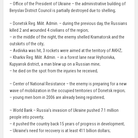
– Office of the President of Ukraine – the administrative building of
Beryslav District Council is partially destroyed due to shelling;
– Donetsk Reg. Milit. Admin. – during the previous day, the Russians
killed 2 and wounded 4 civilians of the region;
– in the middle of the night, the enemy shelled Kramatorsk and the
outskirts of the city;
– Avdiivka was hit, 3 rockets were aimed at the territory of AKHZ;
– Kharkiv Reg. Milit. Admin. – in a forest lane near Hryhorivka,
Kupyansk district, a man blew up on a Russian mine;
– he died on the spot from the injuries he received;
– Center of National Resistance – the enemy is preparing for a new
wave of mobilization in the occupied territories of Donetsk region;
– young men born in 2006 are already being registered;
– World Bank – Russia’s invasion of Ukraine pushed 7.1 million
people into poverty;
– it pushed the country back 15 years of progress in development;
– Ukraine’s need for recovery is at least 411 billion dollars;