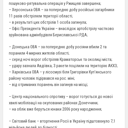
пошуково-рятувальна операція у Ржищеві завершена;
– Херсонська ОВА – за попередню добу російські загарбники
11 разів обстріляли території області;
– в результаті цих обстрілів 1 особа загинула;
– Офіс Президента України – внаслідок артобстрілу частково
зруйнована адмінбудівля Бериславської РДА;
– Донецька ОВА – за попередню добу росіяни вбили 2 та
поранили 4 мирних жителів області;
– серед ночі ворог обстріляв Краматорськ та околиці міста;
– удару зазнала Авдіївка, 3 ракети поцілили на територію АКХЗ;
– Харківська ОВА – у лісосмузі біля Григорівки Куп’янського
району чоловік підірвався на рос. міні;
– від отриманих поранень він загинув на місці;
– Центр національного спротиву – ворог готується до нової
хвилі мобілізації на окупованих районах Донеччини;
– на облік вже беруться юнаки 2006 року народження;
– Світовий банк – вторгнення Росії в Україну підштовхнуло 7,1
мільйона людей до бідності;