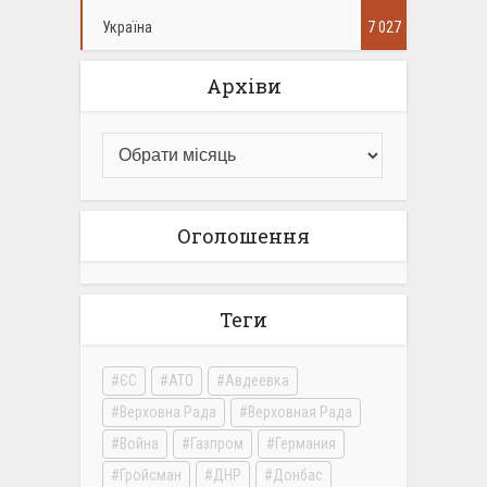
Україна
7 027
Архіви
Оголошення
Теги
ЄС
АТО
Авдеевка
Верховна Рада
Верховная Рада
Война
Газпром
Германия
Гройсман
ДНР
Донбас