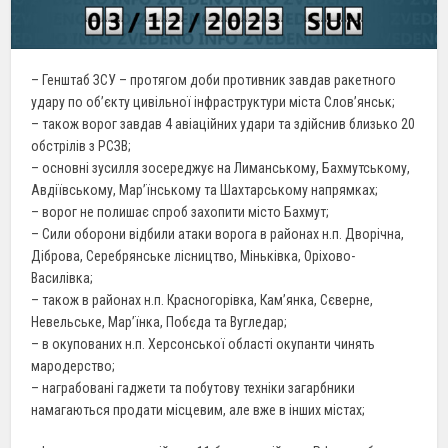
– Генштаб ЗСУ – протягом доби противник завдав ракетного
удару по об’єкту цивільної інфраструктури міста Слов’янськ;
– також ворог завдав 4 авіаційних удари та здійснив близько 20
обстрілів з РСЗВ;
– основні зусилля зосереджує на Лиманському, Бахмутському,
Авдіївському, Мар’їнському та Шахтарському напрямках;
– ворог не полишає спроб захопити місто Бахмут;
– Сили оборони відбили атаки ворога в районах н.п. Дворічна,
Діброва, Серебрянське лісництво, Міньківка, Оріхово-
Василівка;
– також в районах н.п. Красногорівка, Кам’янка, Сєверне,
Невельське, Мар’їнка, Побєда та Вугледар;
– в окупованих н.п. Херсонської області окупанти чинять
мародерство;
– награбовані гаджети та побутову техніки загарбники
намагаються продати місцевим, але вже в інших містах;