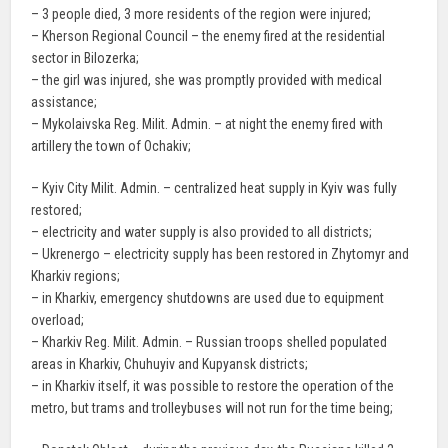
– 3 people died, 3 more residents of the region were injured;
– Kherson Regional Council – the enemy fired at the residential
sector in Bilozerka;
– the girl was injured, she was promptly provided with medical
assistance;
– Mykolaivska Reg. Milit. Admin. – at night the enemy fired with
artillery the town of Ochakiv;
– Kyiv City Milit. Admin. – centralized heat supply in Kyiv was fully
restored;
– electricity and water supply is also provided to all districts;
– Ukrenergo – electricity supply has been restored in Zhytomyr and
Kharkiv regions;
– in Kharkiv, emergency shutdowns are used due to equipment
overload;
– Kharkiv Reg. Milit. Admin. – Russian troops shelled populated
areas in Kharkiv, Chuhuyiv and Kupyansk districts;
– in Kharkiv itself, it was possible to restore the operation of the
metro, but trams and trolleybuses will not run for the time being;