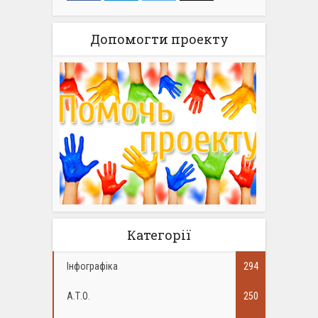
Допомогти проекту
Категорії
Інфографіка
294
А.Т.О.
250