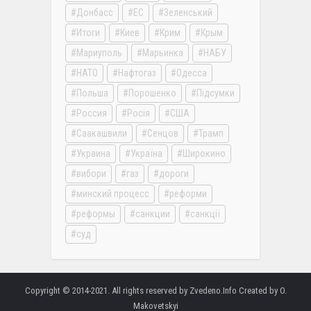
Донбасс
ЕС
Зеленський
Итоги
Киев
Крим
Крым
Мариуполь
Марьинка
НАБУ
НАТО
Нафтогаз
Одесса
Польша
Порошенко
Підсумки
Россия
Росія
США
Саакашвили
Сенцов
Трамп
Украина
Україна
Широкино
вибори
газ
дороги
минский процесс
реформи
реформы
санкции
санкції
суд
Copyright © 2014-2021. All rights reserved by Zvedeno.Info Created by O.
Makovetskyi