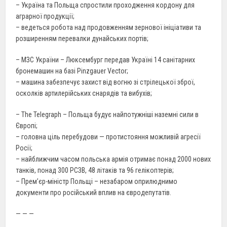
– Україна та Польща спростили проходження кордону для
аграрної продукції;
– ведеться робота над продовженням зернової ініціативи та
розширенням перевалки дунайських портів;
– МЗС України – Люксембург передав Україні 14 санітарних
бронемашин на базі Pinzgauer Vector;
– машина забезпечує захист від вогню зі стрілецької зброї,
осколків артилерійських снарядів та вибухів;
– The Telegraph – Польща будує найпотужніші наземні сили в
Європі;
– головна ціль перебудови — протистояння можливій агресії
Росії;
– найближчим часом польська армія отримає понад 2000 нових
танків, понад 300 РСЗВ, 48 літаків та 96 гелікоптерів;
– Прем’єр-міністр Польщі – незабаром оприлюднимо
документи про російський вплив на євродепутатів.
— — —