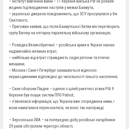
– Інститут вивчення війни – 11 березня війська РФ не робили
жодних підтверджених наступів у межах Бахмута;
– українські джерела повідомляють, що ЗСУ просунулися у бік
Сватового;
– Пригожин заявив, що після Бахмутської битви він перетворить
групу Вагнер на елітарну паралельну військову організацію;
– Розвідка Великобританії – російська армія в Україні зазнає
надзвичайно великих втрат;
– найбільше від втрат страждають східні регіони та етнічні
меншини;
– Москва і Санкт-Петербург залишаються відносно
неушкодженими відповідно до чисельності їхнього населення;
– Сили оборони Півдня – однією з цілей ракетної атаки РФ 9
березня був пошук систем ППО Patriot;
– з’являлася інформація, що Україна вже споряджена ними, і
вони намагалися переконатися, чи воно так насправді;
– Херсонська ОВА – за попередню добу російські загарбники
29 разів обстріляли території області;