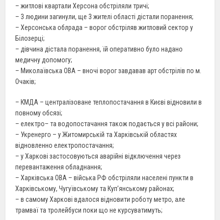
– житлові квартали Херсона обстріляли тричі;
– 3 людини загинули, ще 3 жителі області дістали поранення;
– Херсонська облрада – ворог обстріляв житловий сектор у
Білозерці;
– дівчина дістала поранення, їй оперативно було надано
медичну допомогу;
– Миколаївська ОВА – вночі ворог завдавав арт обстрілів по м.
Очаків;
– КМДА – централізоване теплопостачання в Києві відновили в
повному обсязі;
– електро– та водопостачання також подається у всі райони;
– Укренерго – у Житомирській та Харківській областях
відновленно електропостачання;
– у Харкові застосовуються аварійні відключення через
перевантаження обладнання;
– Харківська ОВА – війська РФ обстріляли населені пункти в
Харківському, Чугуївському та Куп’янському районах;
– в самому Харкові вдалося відновити роботу метро, але
трамваї та тролейбуси поки що не курсуватимуть;