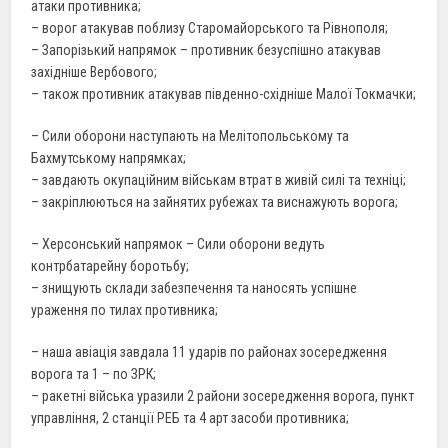
атаки противника;
– ворог атакував поблизу Старомайорського та Рівнополя;
– Запорізький напрямок – противник безуспішно атакував
західніше Вербового;
– також противник атакував південно-східніше Малої Токмачки;
– Сили оборони наступають на Мелітопольському та
Бахмутському напрямках;
– завдають окупаційним військам втрат в живій силі та техніці;
– закріплюються на зайнятих рубежах та виснажують ворога;
– Херсонський напрямок – Сили оборони ведуть
контрбатарейну боротьбу;
– знищують склади забезпечення та наносять успішне
ураження по тилах противника;
– наша авіація завдала 11 ударів по районах зосередження
ворога та 1 – по ЗРК;
– ракетні війська уразили 2 райони зосередження ворога, пункт
управління, 2 станції РЕБ та 4 арт засоби противника;