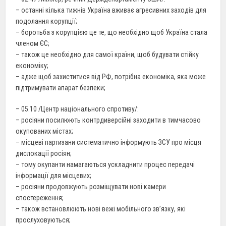
– останні кілька тижнів Україна вживає агресивних заходів для
подолання корупції;
– боротьба з корупцією це те, що необхідно щоб Україна стала
членом ЄС;
– також це необхідно для самої країни, щоб будувати стійку
економіку;
– адже щоб захиститися від РФ, потрібна економіка, яка може
підтримувати апарат безпеки;
– 05.10 /Центр національного спротиву/:
– росіяни посилюють контрдиверсійні заходити в тимчасово
окупованих містах;
– місцеві партизани систематично інформують ЗСУ про місця
дислокації росіян;
– тому окупанти намагаються ускладнити процес передачі
інформації для місцевих;
– росіяни продовжують розміщувати нові камери
спостереження;
– також встановлюють нові вежі мобільного зв’язку, які
прослуховуються;