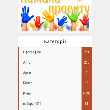
Категорії
Інфографіка
294
А.Т.О.
250
Архів
1
Бізнес
18
Війна
6 090
вибори-2019
81