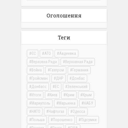
Оголошення
Теги
ЄС
АТО
Авдеевка
Верховна Рада
Верховная Рада
Война
Газпром
Германия
Гройсман
ДНР
Донбас
Донбасс
ЕС
Зеленський
Итоги
Киев
Крим
Крым
Мариуполь
Марьинка
НАБУ
НАТО
Нафтогаз
Одесса
Польша
Порошенко
Підсумки