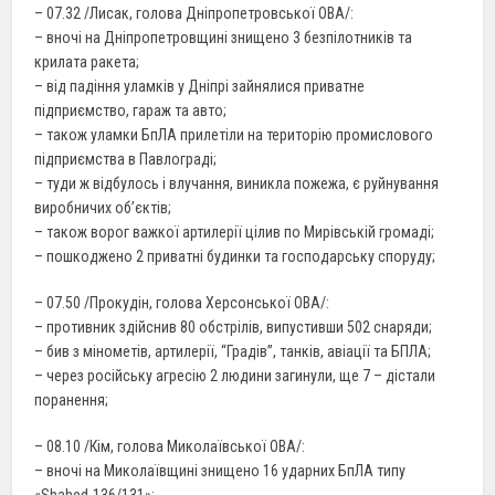
– 07.32 /Лисак, голова Дніпропетровської ОВА/:
– вночі на Дніпропетровщині знищено 3 безпілотників та
крилата ракета;
– від падіння уламків у Дніпрі зайнялися приватне
підприємство, гараж та авто;
– також уламки БпЛА прилетіли на територію промислового
підприємства в Павлограді;
– туди ж відбулось і влучання, виникла пожежа, є руйнування
виробничих об’єктів;
– також ворог важкої артилерії цілив по Мирівській громаді;
– пошкоджено 2 приватні будинки та господарську споруду;
– 07.50 /Прокудін, голова Херсонської ОВА/:
– противник здійснив 80 обстрілів, випустивши 502 снаряди;
– бив з мінометів, артилерії, “Градів”, танків, авіації та БПЛА;
– через російську агресію 2 людини загинули, ще 7 – дістали
поранення;
– 08.10 /Кім, голова Миколаївської ОВА/:
– вночі на Миколаївщині знищено 16 ударних БпЛА типу
«Shahed-136/131»;