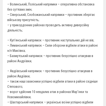
– Волинський, Поліський напрямки – оперативна обстановка
без суттєвих змін;
– Сіверський, Слобожанський напрямки – противник зберігає
військову присутність;
– у прикордонних районах проводить активну диверсійну
діяльність;
– Куп’янський напрямок – противник наступальних дій не вів;
– Лиманський напрямок – Сили оборони відбили атаки в районі
н/п Макіївка;
– Бахмутський напрямок – противник безуспішно атакував в
районі Андріївки;
– Авдіївський напрямок – противник безуспішно атакував в
районі Авдіївки;
– також наші захисники успішно відбили атаки в районі східніше
Степового;
– ворог здійснив 10 невдалих атак в районах Мар’їнки та
Новомихайлівки;
– Шахтарський напрямок – українські воїни успішно відбили