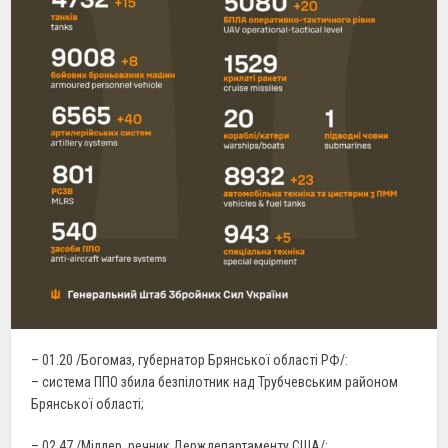
– 01.20 /Богомаз, губернатор Брянської області РФ/:
– система ППО збила безпілотник над Трубчевським районом
Брянської області;
– 02.47 /Міллер, речник Держдепартаменту США/: