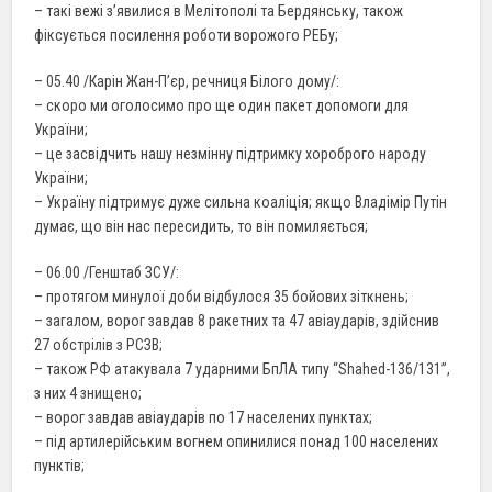
– такі вежі з’явилися в Мелітополі та Бердянську, також
фіксується посилення роботи ворожого РЕБу;
– 05.40 /Карін Жан-П’єр, речниця Білого дому/:
– скоро ми оголосимо про ще один пакет допомоги для
України;
– це засвідчить нашу незмінну підтримку хороброго народу
України;
– Україну підтримує дуже сильна коаліція; якщо Владімір Путін
думає, що він нас пересидить, то він помиляється;
– 06.00 /Генштаб ЗСУ/:
– протягом минулої доби відбулося 35 бойових зіткнень;
– загалом, ворог завдав 8 ракетних та 47 авіаударів, здійснив
27 обстрілів з РСЗВ;
– також РФ атакувала 7 ударними БпЛА типу “Shahed-136/131”,
з них 4 знищено;
– ворог завдав авіаударів по 17 населених пунктах;
– під артилерійським вогнем опинилися понад 100 населених
пунктів;