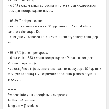
– о 04:02 фіксувалися артобстріли по акваторії Куцурубської
громади; постраждалих немає;
– 08.39 /Повітряні сили/:
– вночі окупанти атакували 31 ударним БпЛА «Shahed» та
ракетою «Іскандер-К»;
– знищено 29 «Shahed-131/136» та 1 крилату ракету «Іскандер-
К»;
– 08.57 /Офіс генпрокурора/:
– більше ніж 1633 дитини постраждали в Україні внаслідок
збройної агресії рф;
– за офіційною інформацією ювенальних прокурорів 504 дитини
загинули та понад 1129 отримали поранення різного ступеня
тяжкості.
— — —
Zvedeno.info у інших соціальних мережах:
Twitter – @zvedeno
Telegram – @zvedeno