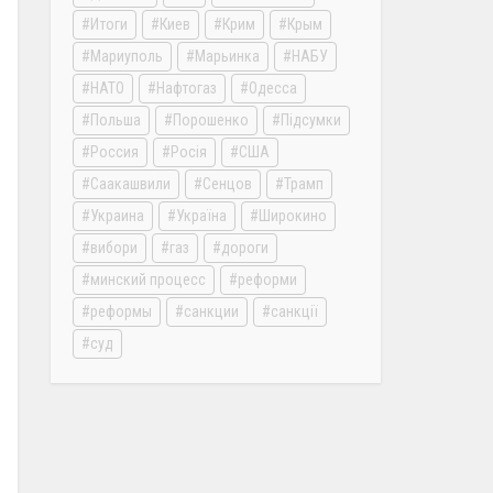
Итоги
Киев
Крим
Крым
Мариуполь
Марьинка
НАБУ
НАТО
Нафтогаз
Одесса
Польша
Порошенко
Підсумки
Россия
Росія
США
Саакашвили
Сенцов
Трамп
Украина
Україна
Широкино
вибори
газ
дороги
минский процесс
реформи
реформы
санкции
санкції
суд