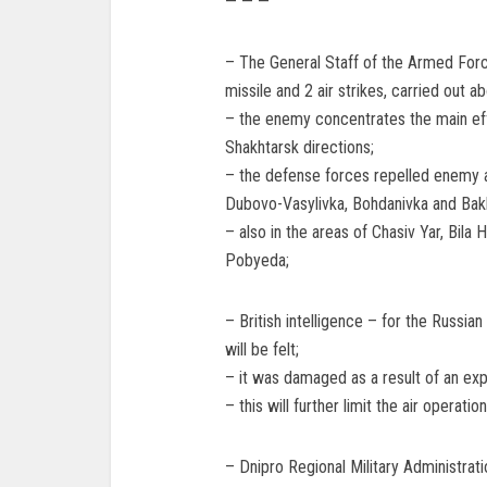
— — —
– The General Staff of the Armed Forc
missile and 2 air strikes, carried out 
– the enemy concentrates the main ef
Shakhtarsk directions;
– the defense forces repelled enemy at
Dubovo-Vasylivka, Bohdanivka and Bak
– also in the areas of Chasiv Yar, Bil
Pobyeda;
– British intelligence – for the Russian
will be felt;
– it was damaged as a result of an expl
– this will further limit the air operati
– Dnipro Regional Military Administrati