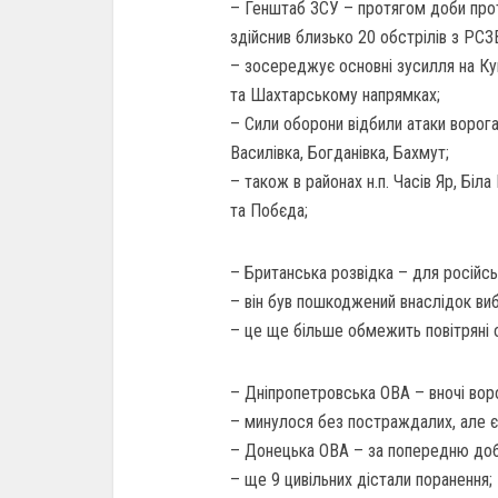
– Генштаб ЗСУ – протягом доби проти
здійснив близько 20 обстрілів з РСЗ
– зосереджує основні зусилля на Ку
та Шахтарському напрямках;
– Сили оборони відбили атаки ворога 
Василівка, Богданівка, Бахмут;
– також в районах н.п. Часів Яр, Біл
та Побєда;
– Британська розвідка – для російсь
– він був пошкоджений внаслідок виб
– це ще більше обмежить повітряні 
– Дніпропетровська ОВА – вночі воро
– минулося без постраждалих, але є 
– Донецька ОВА – за попередню добу
– ще 9 цивільних дістали поранення;