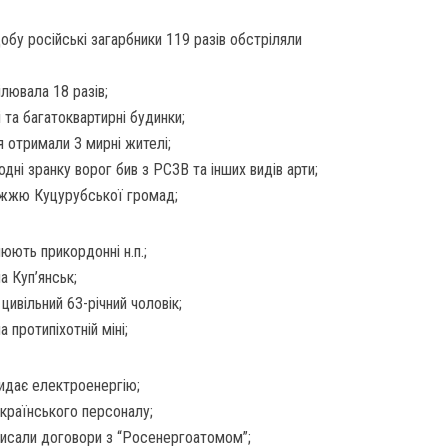
бу російські загарбники 119 разів обстріляли
лювала 18 разів;
 та багатоквартирні будинки;
я отримали 3 мирні жителі;
дні зранку ворог бив з РСЗВ та інших видів арти;
режжю Куцурубської громад;
юють прикордонні н.п.;
а Куп’янськ;
цивільний 63-річний чоловік;
а протипіхотній міні;
идає електроенергію;
українського персоналу;
дписали договори з “Росенергоатомом”;