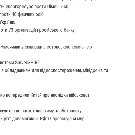
ти енергоресурс проти Німеччини;
проти 48 фізичних осіб;
України;
ти 73 організацій і російського банку;
 Німеччини у співпраці з естонською компанією
истеми SurveilSPIRE;
 з обладнанням для відеоспостереження, мінідронів та
о попередили Китай про наслідки військової
очують і не загострюватимуть обстановку;
ільцях” допомогаючи РФ та пропонуючи мир.