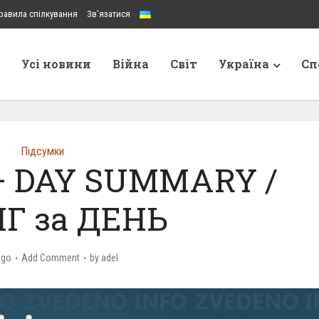
равила спілкування
Зв’язатися
Усі новини
Війна
Світ
Україна
Сп
Підсумки
 – DAY SUMMARY /
Г за ДЕНЬ
ago
Add Comment
by
adel