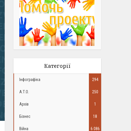
Категорії
Інфографіка
294
А.Т.О.
250
Архів
1
Бізнес
18
Війна
6 086