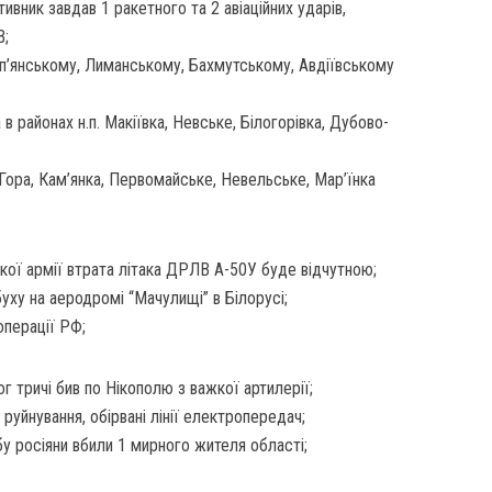
вник завдав 1 ракетного та 2 авіаційних ударів,
В;
п’янському, Лиманському, Бахмутському, Авдіївському
в районах н.п. Макіївка, Невське, Білогорівка, Дубово-
а Гора, Кам’янка, Первомайське, Невельське, Мар’їнка
кої армії втрата літака ДРЛВ А-50У буде відчутною;
уху на аеродромі “Мачулищі” в Білорусі;
операції РФ;
г тричі бив по Нiкополю з важкої артилерії;
руйнування, обірвані лінії електропередач;
 росіяни вбили 1 мирного жителя області;