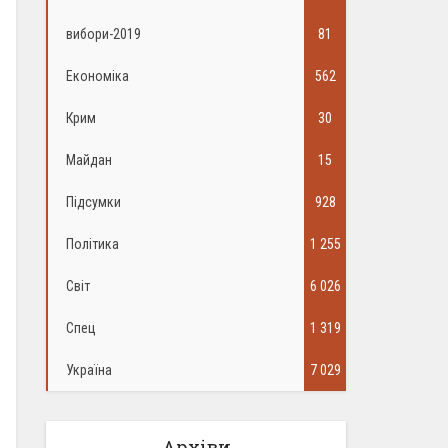
вибори-2019
81
Економіка
562
Крим
30
Майдан
15
Підсумки
928
Політика
1 255
Світ
6 026
Спец
1 319
Україна
7 029
Архіви