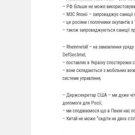
– РФ більше не може використовува
– МЗС Японії – запроваджує санкції 
– це росіяни і поплічники окупантів з 
– також запроваджуються санкції про
– Rheinmetall – на замовлення уряду
DefSecIntel;
– поставляє в Україну спостережні с
– вони складаються з мобільних веж
системи управління;
– Держсекретар США – ми дуже чітк
допомоги для Росії;
– ми сподіваємося що в Пекіні нас п
– Китай не може “сидіти на двох ст