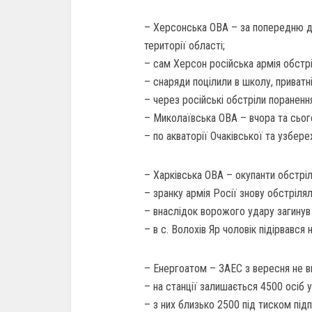
– Херсонська ОВА – за попередню до
території області;
– сам Херсон російська армія обстрі
– снаряди поцілили в школу, приватні
– через російські обстріли пораненн
– Миколаївська ОВА – вчора та сього
– по акваторії Очаківської та узбе
– Харківська ОВА – окупанти обстріл
– зранку армія Росії знову обстрілял
– внаслідок ворожого удару загинув 
– в с. Волохів Яр чоловік підірвався н
– Енергоатом – ЗАЕС з вересня не в
– на станції залишається 4500 осіб 
– з них близько 2500 під тиском пі