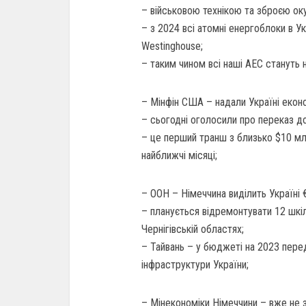
– військовою технікою та зброєю оку
– з 2024 всі атомні енергоблоки в У
Westinghouse;
– таким чином всі наші АЕС стануть 
– Мінфін США – надали Україні екон
– сьогодні оголосили про переказ д
– це перший транш з близько $10 м
найближчі місяці;
– ООН – Німеччина виділить Україні 
– планується відремонтувати 12 шкіл 
Чернігівській областях;
– Тайвань – у бюджеті на 2023 пере
інфраструктури України;
– Мінекономіки Німеччини – вже не 