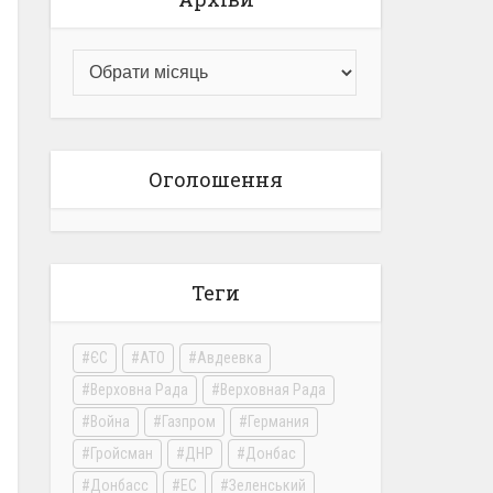
Оголошення
Теги
ЄС
АТО
Авдеевка
Верховна Рада
Верховная Рада
Война
Газпром
Германия
Гройсман
ДНР
Донбас
Донбасс
ЕС
Зеленський