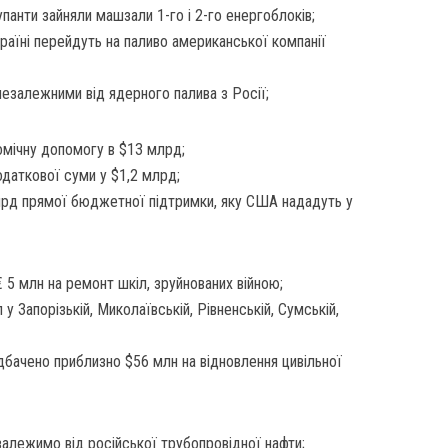
панти зайняли машзали 1-го і 2-го енергоблоків;
країні перейдуть на паливо американської компанії
незалежними від ядерного палива з Росії;
омічну допомогу в $13 млрд;
одаткової суми у $1,2 млрд;
лрд прямої бюджетної підтримки, яку США нададуть у
€ 5 млн на ремонт шкіл, зруйнованих війною;
у Запорізькій, Миколаївській, Рівненській, Сумській,
дбачено приблизно $56 млн на відновлення цивільної
залежимо від російської трубопровідної нафти;