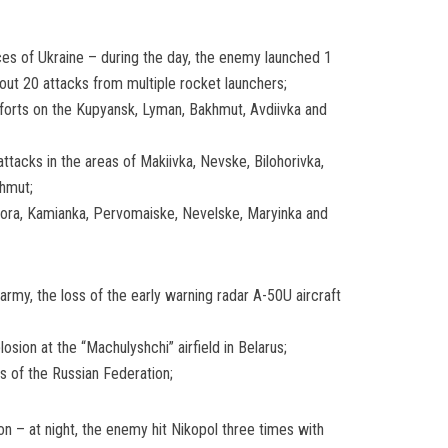
es of Ukraine – during the day, the enemy launched 1
about 20 attacks from multiple rocket launchers;
forts on the Kupyansk, Lyman, Bakhmut, Avdiivka and
tacks in the areas of Makiivka, Nevske, Bilohorivka,
hmut;
a Hora, Kamianka, Pervomaiske, Nevelske, Maryinka and
 army, the loss of the early warning radar A-50U aircraft
osion at the “Machulyshchi” airfield in Belarus;
ons of the Russian Federation;
on – at night, the enemy hit Nikopol three times with