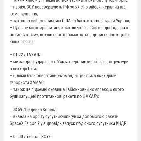
– наразі, ЗСУ перевершують РФ за якістю військ, керівництва,
командування;
– також за озброєнням, які США та багато країн надали Україні;
– Путін не може зрівнятися з такою якістю, його відповідь на це
полягає в тому, що він просто намагається досягти своїх цілей
кількістю тіл;
– 01.22 /ЦАХАЛ/:
– ми завдали ударів по об’єктах терористичної інфраструктури
в секторі Гази;
– цілями були оперативно-командні центри, в яких діяли
терористи ХАМАС;
– також це підземні сховища і військовий комплекс, з якого
були запущені протитанкові ракети по ЦАХАЛу;
.. 03.59 /Південна Корея/:
… вивела на орбіту супутник-шпигун за допомогою ракети
SpaceX Falcon 9 у відповідь запуск подібного супутника КНДР;
– 06.00 /Генштаб ЗСУ/: