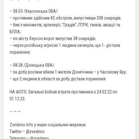
– 08.03 /Херсонська ОВА/:
– противник здійснив 82 обстріли, випустивши 338 снарядів;
– бив з мінометів, артилерії, “Градів”, ПТРК, танків, авіації та
БПЛА;
– по місту Херсон ворог випустив 38 снарядів;
– через російську агресію 1 людина загинула, ще 1- дістала
поранення;
– 08.28 /Донецька ОВА/:
– за добу росіяни вбили 1 жителя Донеччини – у Часовому Яру;
– ще 2 людини в області за добу дістали поранення.
НА ФОТО: Загальні бойові втрати противника з 24.02.22 по
01.12.23.
— — —
Zvedeno.info у інших соціальних мережах:
Twitter – @zvedeno
Telegram – @zvedeno