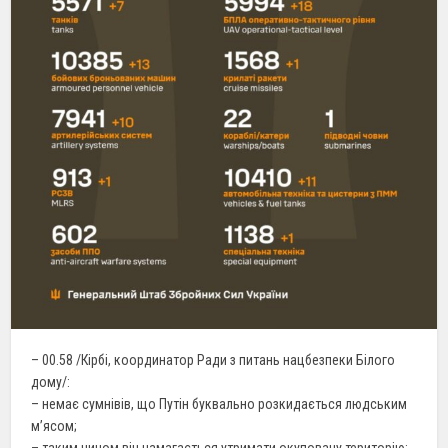
– 00.58 /Кірбі, координатор Ради з питань нацбезпеки Білого
дому/:
– немає сумнівів, що Путін буквально розкидається людським
м’ясом;
– таким чином він намагається утримати окуповану територію;