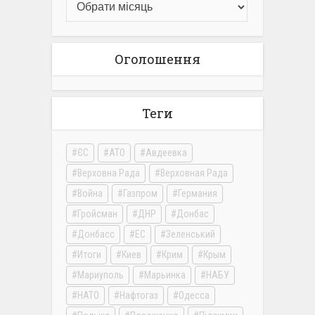
Оголошення
Теги
ЄС
АТО
Авдеевка
Верховна Рада
Верховная Рада
Война
Газпром
Германия
Гройсман
ДНР
Донбас
Донбасс
ЕС
Зеленський
Итоги
Киев
Крим
Крым
Мариуполь
Марьинка
НАБУ
НАТО
Нафтогаз
Одесса