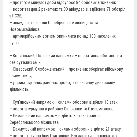
– протягом минулої доби відбулося 84 бойових зіткнення;
– ворог завдав 2 ракетних та 30 авіаударів, здійснив 71 обстріл
з РСЗВ;
– авіаударів зазнали Серебрянське лісництво та
Новомихайлівка;
– артилерійським вогнем опинилися понад 100 населених
пунктів;
– Волинський, Поліський напрямки – оперативна обстановка
без суттєвих змін;
– Сіверський, Слобожанський – противник зберігає військову
присутність;
– у прикордонних районах проводить активну диверсійну
діяльність;
– Куп’янський напрямок – силами оборони відбили 13 атак;
– ворог штурмував в районах Синьківки та Стельмахівки;
– Лиманський напрямок – відбито 8 атак в районі
Серебрянського лісництва;
– Бахмутський напрямок – силами оборони відбито 21 атаку;
– ворог атакував біля Григорівки, Богданівки, Іванівського,