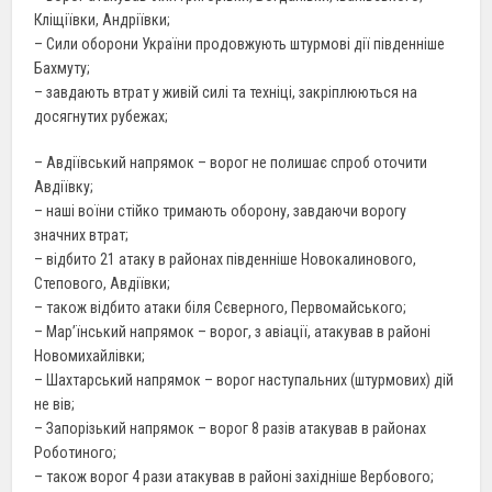
Кліщіївки, Андріївки;
– Сили оборони України продовжують штурмові дії південніше
Бахмуту;
– завдають втрат у живій силі та техніці, закріплюються на
досягнутих рубежах;
– Авдіївський напрямок – ворог не полишає спроб оточити
Авдіївку;
– наші воїни стійко тримають оборону, завдаючи ворогу
значних втрат;
– відбито 21 атаку в районах південніше Новокалинового,
Степового, Авдіївки;
– також відбито атаки біля Сєверного, Первомайського;
– Мар’їнський напрямок – ворог, з авіації, атакував в районі
Новомихайлівки;
– Шахтарський напрямок – ворог наступальних (штурмових) дій
не вів;
– Запорізький напрямок – ворог 8 разів атакував в районах
Роботиного;
– також ворог 4 рази атакував в районі західніше Вербового;