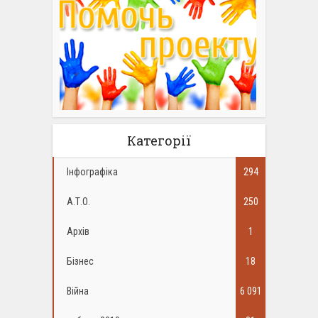
Категорії
Інфографіка
294
А.Т.О.
250
Архів
1
Бізнес
18
Війна
6 091