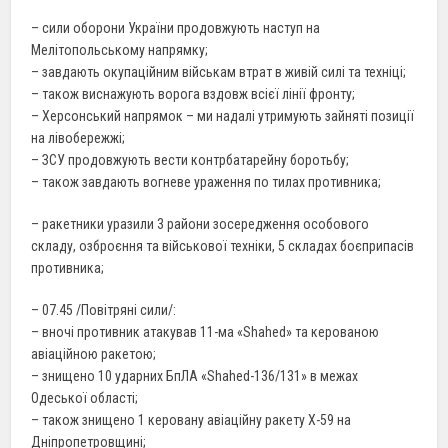
– сили оборони України продовжують наступ на
Мелітопольському напрямку;
– завдають окупаційним військам втрат в живій силі та техніці;
– також виснажують ворога вздовж всієї лінії фронту;
– Херсонський напрямок – ми надалі утримують зайняті позиції
на лівобережжі;
– ЗСУ продовжують вести контрбатарейну боротьбу;
– також завдають вогневе ураження по тилах противника;
– ракетники уразили 3 райони зосередження особового
складу, озброєння та військової техніки, 5 складах боєприпасів
противника;
– 07.45 /Повітряні сили/:
– вночі противник атакував 11-ма «Shahed» та керованою
авіаційною ракетою;
– знищено 10 ударних БпЛА «Shahed-136/131» в межах
Одеської області;
– також знищено 1 керовану авіаційну ракету Х-59 на
Дніпропетровщині;