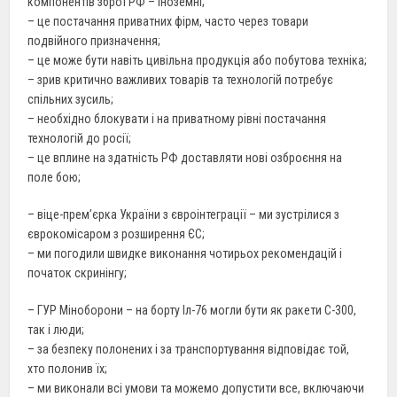
компонентів зброї РФ – іноземні;
– це постачання приватних фірм, часто через товари
подвійного призначення;
– це може бути навіть цивільна продукція або побутова техніка;
– зрив критично важливих товарів та технологій потребує
спільних зусиль;
– необхідно блокувати і на приватному рівні постачання
технологій до росії;
– це вплине на здатність РФ доставляти нові озброєння на
поле бою;
– віце-прем’єрка України з євроінтеграції – ми зустрілися з
єврокомісаром з розширення ЄС;
– ми погодили швидке виконання чотирьох рекомендацій і
початок скринінгу;
– ГУР Міноборони – на борту Іл-76 могли бути як ракети С-300,
так і люди;
– за безпеку полонених і за транспортування відповідає той,
хто полонив їх;
– ми виконали всі умови та можемо допустити все, включаючи