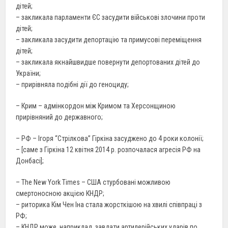
дітей;
– закликала парламенти ЄС засудити військові злочини проти
дітей;
– закликала засудити депортацію та примусові переміщення
дітей;
– закликала якнайшвидше повернути депортованих дітей до
України;
– прирівняла подібні дії до геноциду;
– Крим – адмінкордон між Кримом та Херсонщиною
прирівняний до державного;
– РФ – Ігоря “Стрілкова” Гіркіна засуджено до 4 роки колонії;
– [саме з Гіркіна 12 квітня 2014 р. розпочалася агресія РФ на
Донбасі];
– The New York Times – США стурбовані можливою
смертоносною акцією КНДР;
– риторика Кім Чен Іна стала жорсткішою на хвилі співпраці з
РФ;
– КНДР може, наприклад, завдати артилерійських ударів по