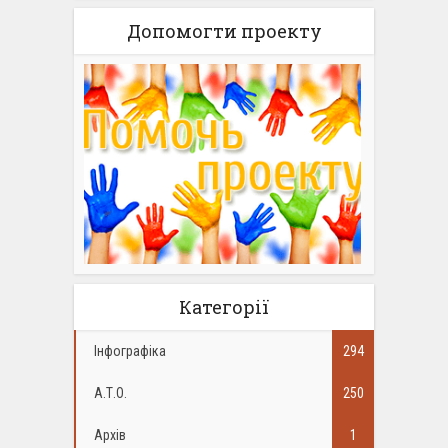
Допомогти проекту
Категорії
Інфографіка
294
А.Т.О.
250
Архів
1