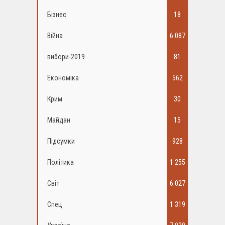
Бізнес
18
Війна
6 087
вибори-2019
81
Економіка
562
Крим
30
Майдан
15
Підсумки
928
Політика
1 255
Світ
6 027
Спец
1 319