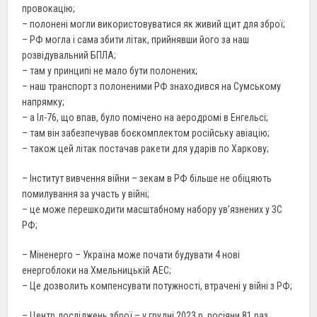
провокацію;
– полонені могли використовуватися як живий щит для зброї;
– РФ могла і сама збити літак, прийнявши його за наш
розвідувальний БПЛА;
– там у принципі не мало бути полонених;
– наш транспорт з полоненими РФ знаходився на Сумському
напрямку;
– а Іл-76, що впав, було помічено на аеродромі в Енгельсі;
– там він забезпечував боєкомплектом російську авіацію;
– також цей літак постачав ракети для ударів по Харкову;
– Інститут вивчення війни – зекам в РФ більше не обіцяють
помилування за участь у війні;
– це може перешкодити масштабному набору ув’язнених у ЗС
РФ;
– Міненерго – Україна може почати будувати 4 нові
енергоблоки на Хмельницькій АЕС;
– Це дозволить компенсувати потужності, втрачені у війні з РФ;
– Центр досліджень зброї – у грудні 2023 р. росіяни 81 раз