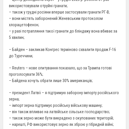
використовували отруйні гранати;
– також у грудні росіяни вперше застосували гранати РГ-В;
– вони містять заборонений Женевським протоколом
хлорацетофенон;
– у разі потрапляння такої гранати до бліндажу вона вбиває за
5 хвилин;
– Байден – закликав Конгрес терміново схвалити продаж F-16
до Туреччини;
– Reuters – нове опитування показало, що за Трампа готові
проголосувати 36%;
– Байдена хочуть обрати лише 30% американців;
– президент Латвії – я підтримую заборону імпорту російського
зерна;
– імпорт зерна підтримує російську військову машину;
– він також впливає на латвійське сільське господарство;
– також зерно може бути викрадено з окупованих територій;
– нарешті, РФ використовує зерно як зброю у гібридній війні;