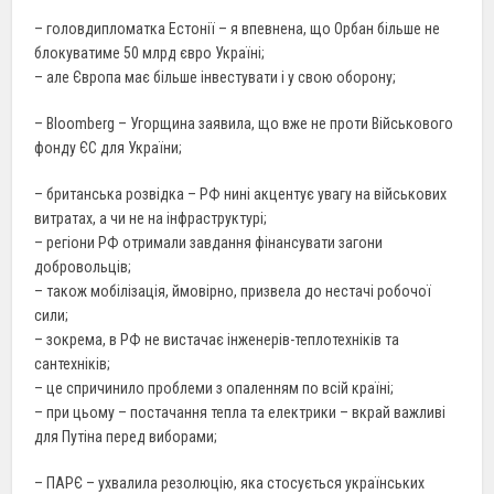
– головдипломатка Естонії – я впевнена, що Орбан більше не
блокуватиме 50 млрд євро Україні;
– але Європа має більше інвестувати і у свою оборону;
– Bloomberg – Угорщина заявила, що вже не проти Військового
фонду ЄС для України;
– британська розвідка – РФ нині акцентує увагу на військових
витратах, а чи не на інфраструктурі;
– регіони РФ отримали завдання фінансувати загони
добровольців;
– також мобілізація, ймовірно, призвела до нестачі робочої
сили;
– зокрема, в РФ не вистачає інженерів-теплотехніків та
сантехніків;
– це спричинило проблеми з опаленням по всій країні;
– при цьому – постачання тепла та електрики – вкрай важливі
для Путіна перед виборами;
– ПАРЄ – ухвалила резолюцію, яка стосується українських