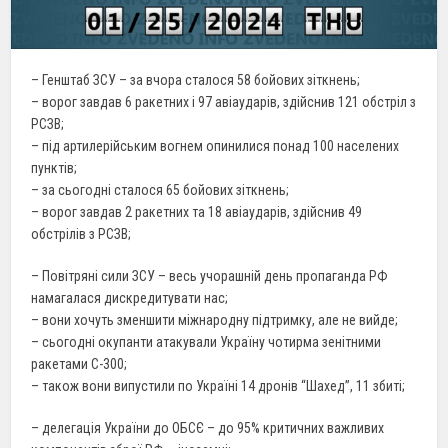
– Генштаб ЗСУ – за вчора сталося 58 бойових зіткнень;
– ворог завдав 6 ракетних і 97 авіаударів, здійснив 121 обстріл з
РСЗВ;
– під артилерійським вогнем опинилися понад 100 населених
пунктів;
– за сьогодні сталося 65 бойових зіткнень;
– ворог завдав 2 ракетних та 18 авіаударів, здійснив 49
обстрілів з РСЗВ;
– Повітряні сили ЗСУ – весь учорашній день пропаганда РФ
намагалася дискредитувати нас;
– вони хочуть зменшити міжнародну підтримку, але не вийде;
– сьогодні окупанти атакували Україну чотирма зенітними
ракетами С-300;
– також вони випустили по Українi 14 дронів “Шахед”, 11 збиті;
– делегація України до ОБСЄ – до 95% критичних важливих