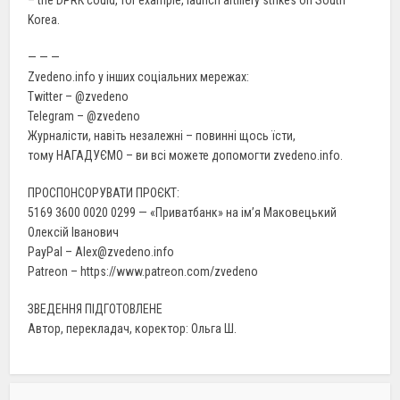
– the DPRK could, for example, launch artillery strikes on South
Korea.
— — —
Zvedeno.info у інших соціальних мережах:
Twitter – @zvedeno
Telegram – @zvedeno
Журналісти, навіть незалежні – повинні щось їсти,
тому НАГАДУЄМО – ви всі можете допомогти zvedeno.info.
ПРОСПОНСОРУВАТИ ПРОЄКТ:
5169 3600 0020 0299 — «Приватбанк» на ім’я Маковецький
Олексій Іванович
PayPal – Alex@zvedeno.info
Patreon – https://www.patreon.com/zvedeno
ЗВЕДЕННЯ ПІДГОТОВЛЕНЕ
Автор, перекладач, коректор: Ольга Ш.