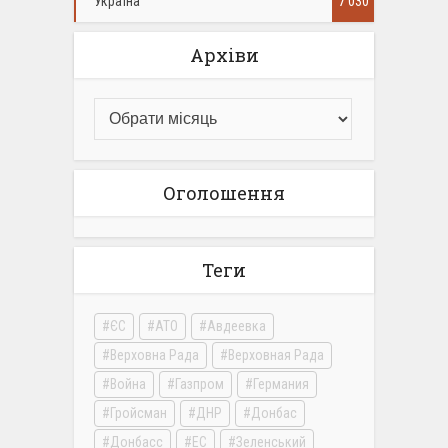
Україна
7 030
Архіви
Оголошення
Теги
ЄС
АТО
Авдеевка
Верховна Рада
Верховная Рада
Война
Газпром
Германия
Гройсман
ДНР
Донбас
Донбасс
ЕС
Зеленський