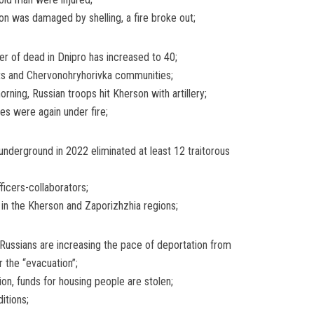
ion was damaged by shelling, a fire broke out;
er of dead in Dnipro has increased to 40;
ets and Chervonohryhorivka communities;
rning, Russian troops hit Kherson with artillery;
ies were again under fire;
nderground in 2022 eliminated at least 12 traitorous
icers-collaborators;
 in the Kherson and Zaporizhzhia regions;
 Russians are increasing the pace of deportation from
 the “evacuation”;
on, funds for housing people are stolen;
itions;