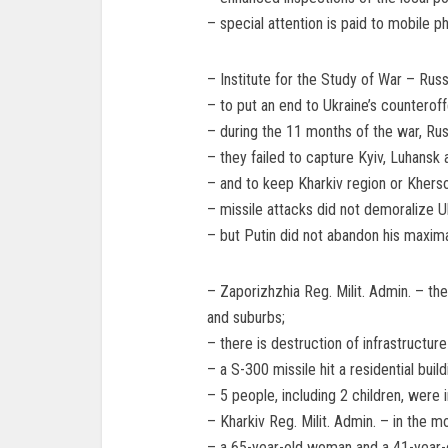
– special attention is paid to mobile p
– Institute for the Study of War – Russia
– to put an end to Ukraine’s counterof
– during the 11 months of the war, Russ
– they failed to capture Kyiv, Luhansk
– and to keep Kharkiv region or Khers
– missile attacks did not demoralize Uk
– but Putin did not abandon his maxima
– Zaporizhzhia Reg. Milit. Admin. – th
and suburbs;
– there is destruction of infrastructure 
– a S-300 missile hit a residential buil
– 5 people, including 2 children, were 
– Kharkiv Reg. Milit. Admin. – in the 
– a 65-year-old woman and a 41-year-