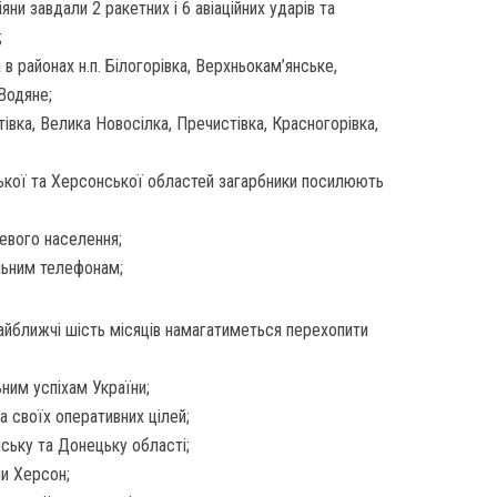
ни завдали 2 ракетних і 6 авіаційних ударів та
;
в районах н.п. Білогорівка, Верхньокам’янське,
 Водяне;
тівка, Велика Новосілка, Пречистівка, Красногорівка,
ізької та Херсонської областей загарбники посилюють
евого населення;
льним телефонам;
 найближчі шість місяців намагатиметься перехопити
ним успіхам України;
ла своїх оперативних цілей;
нську та Донецьку області;
чи Херсон;