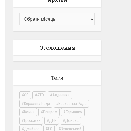
Оголошення
Теги
ЄС
АТО
Авдеевка
Верховна Рада
Верховная Рада
Война
Газпром
Германия
Гройсман
ДНР
Донбас
Донбасс
ЕС
Зеленський