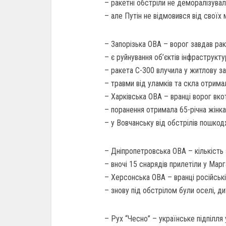
– ракетні обстріли не деморалізувал
– але Путін не відмовився від своїх 
– Запорізька ОВА – ворог завдав ра
– є руйнування об’єктів інфраструкту
– ракета С-300 влучила у житлову за
– травми від уламків та скла отримал
– Харківська ОВА – вранці ворог вко
– поранення отримала 65-річна жінка 
– у Вовчанську від обстрілів пошко
– Дніпропетровська ОВА – кількість 
– вночі 15 снарядів прилетіли у Мар
– Херсонська ОВА – вранці російські 
– знову під обстрілом були оселі, ди
– Рух “Чесно” – українське підпілля