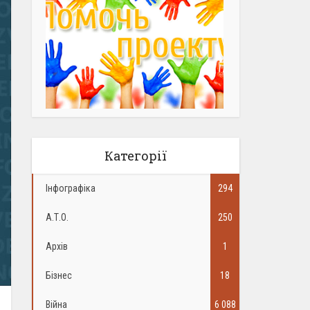
Категорії
Інфографіка
294
А.Т.О.
250
Архів
1
Бізнес
18
Війна
6 088