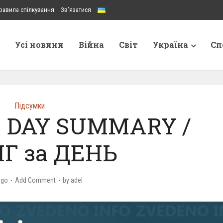
равила спілкування
Зв’язатися
Усі новини
Війна
Світ
Україна
Сп
Підсумки
 – DAY SUMMARY /
Г за ДЕНЬ
ago
Add Comment
by
adel