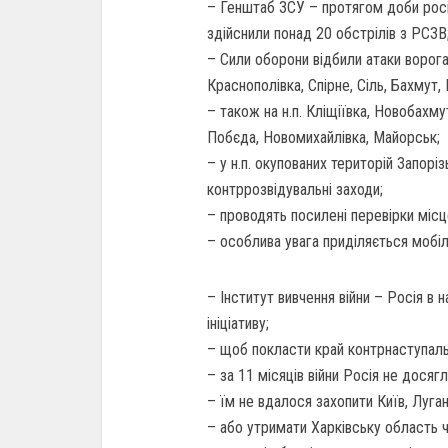
– Генштаб ЗСУ – протягом доби росія
здійснили понад 20 обстрілів з РСЗВ
– Сили оборони відбили атаки ворога 
Краснополівка, Спірне, Сіль, Бахмут,
– також на н.п. Кліщіївка, Новобахму
Побєда, Новомихайлівка, Майорськ;
– у н.п. окупованих територій Запор
контррозвідувальні заходи;
– проводять посилені перевірки місц
– особлива увага приділяється мобі
– Інститут вивчення війни – Росія в
ініціативу;
– щоб покласти край контрнаступаль
– за 11 місяців війни Росія не досяг
– їм не вдалося захопити Київ, Луга
– або утримати Харківську область 