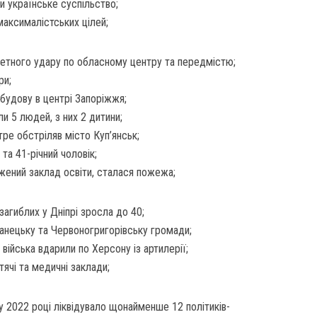
и українське суспільство;
максималістських цілей;
кетного удару по обласному центру та передмістю;
ри;
будову в центрі Запоріжжя;
и 5 людей, з них 2 дитини;
тре обстріляв місто Куп’янськ;
та 41-річний чоловік;
джений заклад освіти, сталася пожежа;
загиблих у Дніпрі зросла до 40;
ганецьку та Червоногригорівську громади;
війська вдарили по Херсону із артилерії;
тячі та медичні заклади;
 у 2022 році ліквідувало щонайменше 12 політиків-