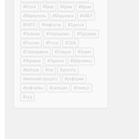
Итоги
Киев
Крим
Крым
Мариуполь
Марьинка
НАБУ
НАТО
Нафтогаз
Одесса
Польша
Порошенко
Підсумки
Россия
Росія
США
Саакашвили
Сенцов
Трамп
Украина
Україна
Широкино
вибори
газ
дороги
минский процесс
реформи
реформы
санкции
санкції
суд