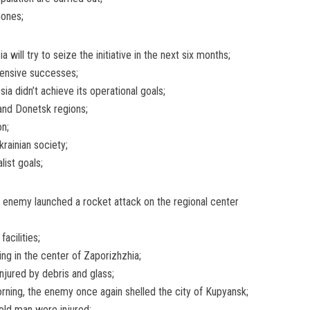
hones;
 will try to seize the initiative in the next six months;
fensive successes;
ia didn’t achieve its operational goals;
 and Donetsk regions;
on;
rainian society;
list goals;
e enemy launched a rocket attack on the regional center
facilities;
ding in the center of Zaporizhzhia;
injured by debris and glass;
morning, the enemy once again shelled the city of Kupyansk;
old man were injured;