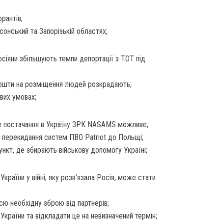
рантів;
сонський та Запорізькій областях;
сіяни збільшують темпи депортації з ТОТ під
ошти на розміщення людей розкрадають;
вих умовах;
е постачання в Україну ЗРК NASAMS можливе;
а перекидання систем ПВО Patriot до Польщі;
ункт, де збирають військову допомогу Україні;
країни у війні, яку розв’язала Росія, може стати
сю необхідну зброю від партнерів;
України та відкладати це на невизначений термін;