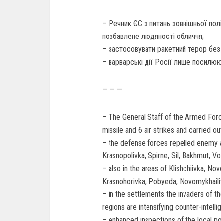
– Речник ЄС з питань зовнішньої по
позбавлене людяності обличчя;
– застосовувати ракетний терор без
– варварські дії Росії лише посилюю
— — —
– The General Staff of the Armed Forc
missile and 6 air strikes and carried ou
– the defense forces repelled enemy a
Krasnopolivka, Spirne, Sil, Bakhmut, Vo
– also in the areas of Klishchiivka, No
Krasnohorivka, Pobyeda, Novomykhaili
– in the settlements the invaders of t
regions are intensifying counter-intel
– enhanced inspections of the local pop