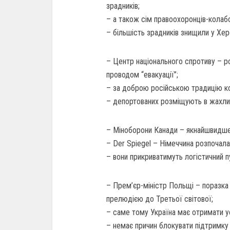
зрадників;
– а також сім правоохоронців-колабо
– більшість зрадників знищили у Хер
– Центр національного спротиву – ро
проводом “евакуації”;
– за доброю російською традицію к
– депортованих розміщують в жахли
– Міноборони Канади – якнайшвидш
– Der Spiegel – Німеччина розпочал
– вони прикриватимуть логістичний п
– Прем’єр-міністр Польщі – поразка У
прелюдією до Третьої світової;
– саме тому Україна має отримати у
– немає причин блокувати підтримку 