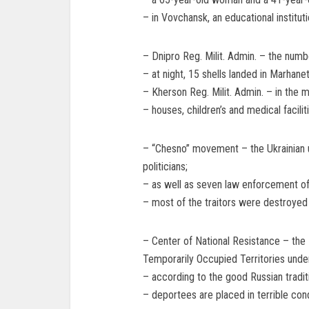
– in Vovchansk, an educational institut
– Dnipro Reg. Milit. Admin. – the numb
– at night, 15 shells landed in Marhan
– Kherson Reg. Milit. Admin. – in the mo
– houses, children’s and medical facilit
– “Chesno” movement – the Ukrainian u
politicians;
– as well as seven law enforcement off
– most of the traitors were destroyed
– Center of National Resistance – the
Temporarily Occupied Territories under
– according to the good Russian traditi
– deportees are placed in terrible cond