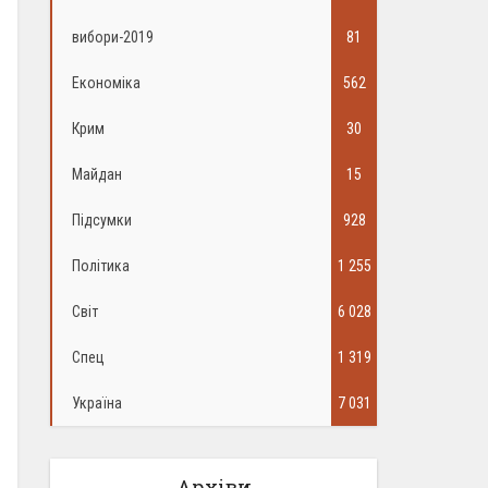
вибори-2019
81
Економіка
562
Крим
30
Майдан
15
Підсумки
928
Політика
1 255
Світ
6 028
Спец
1 319
Україна
7 031
Архіви