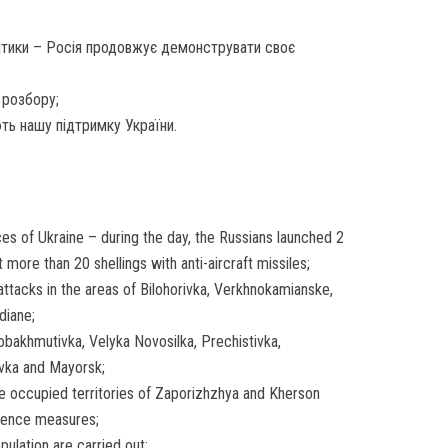
літики – Росія продовжує демонструвати своє
 розбору;
ть нашу підтримку України.
es of Ukraine – during the day, the Russians launched 2
t more than 20 shellings with anti-aircraft missiles;
ttacks in the areas of Bilohorivka, Verkhnokamianske,
diane;
vobakhmutivka, Velyka Novosilka, Prechistivka,
vka and Mayorsk;
he occupied territories of Zaporizhzhya and Kherson
ligence measures;
ulation are carried out;