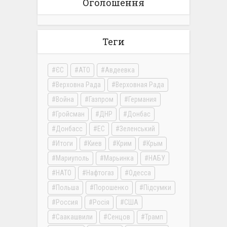
Оголошення
Теги
ЄС
АТО
Авдеевка
Верховна Рада
Верховная Рада
Война
Газпром
Германия
Гройсман
ДНР
Донбас
Донбасс
ЕС
Зеленський
Итоги
Киев
Крим
Крым
Мариуполь
Марьинка
НАБУ
НАТО
Нафтогаз
Одесса
Польша
Порошенко
Підсумки
Россия
Росія
США
Саакашвили
Сенцов
Трамп