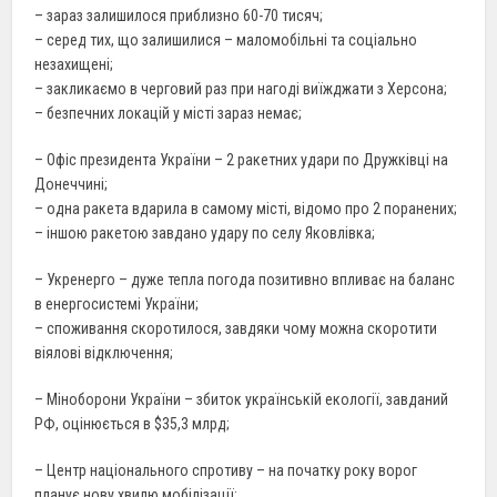
– зараз залишилося приблизно 60-70 тисяч;
– серед тих, що залишилися – маломобільні та соціально
незахищені;
– закликаємо в черговий раз при нагоді виїжджати з Херсона;
– безпечних локацій у місті зараз немає;
– Офіс президента України – 2 ракетних удари по Дружківці на
Донеччині;
– одна ракета вдарила в самому місті, відомо про 2 поранених;
– іншою ракетою завдано удару по селу Яковлівка;
– Укренерго – дуже тепла погода позитивно впливає на баланс
в енергосистемі України;
– споживання скоротилося, завдяки чому можна скоротити
віялові відключення;
– Міноборони України – збиток українській екології, завданий
РФ, оцінюється в $35,3 млрд;
– Центр національного спротиву – на початку року ворог
планує нову хвилю мобілізації;