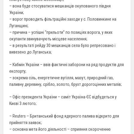
– вона буде стосуватися мешканців окупованого півдня
України;
– ворог проводить фільтраційні заходи у с. Половинкине на
Луганщині;
– причина – успішні “прильоти” по позиціях ворога, у яких
окупанти звинувачують місцеве населення;
– в результаті рейду 30 мешканців села було репресовано і
вивезено до Луганська;
– Кабмін України – ввів фактичні заборони на ряд продуктів для
експорту;
– зокрема сіль, енергетичне вугілля, мазут, природний газ,
паливну деревину, срібло, золото, брухт дорогоцінних металів;
– Офіс президента України – саміт Україна-ЄС відбудеться у
Києві 3 лютого;
– Reuters – Британський фонд ядерного палива відкрито для
прийняття заявок;
– основна мета його діяльності – сприяння скороченню