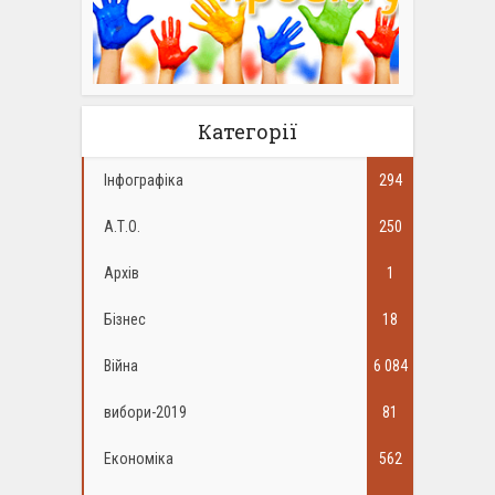
Категорії
Інфографіка
294
А.Т.О.
250
Архів
1
Бізнес
18
Війна
6 084
вибори-2019
81
Економіка
562