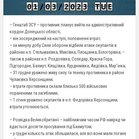
– Генштаб ЗСУ – противник планує вийти на адміністративний
кордон Донецької області;
– він зосереджений на наступі, поповненні втрат;
– за минулу добу Сили оборони відбили атаки окупантів в
районах н.п. Стельмахівка, Макіївка, Площанка, Білогорівка; –
також в районах н.п. Роздолівка, Соледар, Красна Гора,
Підгородне, Бахмут, Кліщіївка, Курдюмівка, Авдіївка, Мар’їнка;
– 31 грудня уражено живу силу та техніку противника в районі
Чулаківка Херсонщини;
– втрати противника склали близько 500 військових
пораненими та загиблими;
– 1 січня уражено окупантів в н.п. Федорівка Херсонщини,
втрати уточнюються;
– Розвідка Великобританії – найближчим часом РФ навряд чи
вдасться досягти просування під Бахмутом;
– у грудні кількість атак збільшилася, але всі вони мали погане