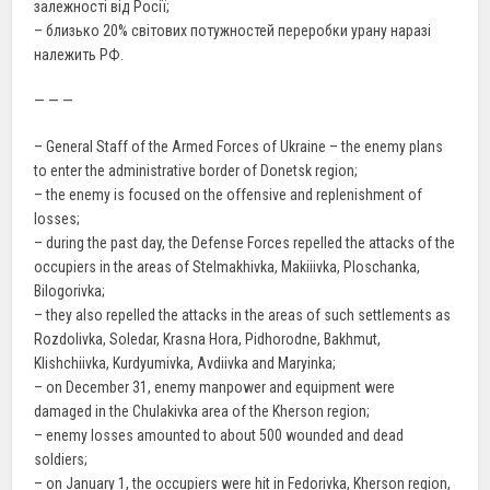
залежності від Росії;
– близько 20% світових потужностей переробки урану наразі
належить РФ.
— — —
– General Staff of the Armed Forces of Ukraine – the enemy plans
to enter the administrative border of Donetsk region;
– the enemy is focused on the offensive and replenishment of
losses;
– during the past day, the Defense Forces repelled the attacks of the
occupiers in the areas of Stelmakhivka, Makiiivka, Ploschanka,
Bilogorivka;
– they also repelled the attacks in the areas of such settlements as
Rozdolivka, Soledar, Krasna Hora, Pidhorodne, Bakhmut,
Klishchiivka, Kurdyumivka, Avdiivka and Maryinka;
– on December 31, enemy manpower and equipment were
damaged in the Chulakivka area of the Kherson region;
– enemy losses amounted to about 500 wounded and dead
soldiers;
– on January 1, the occupiers were hit in Fedorivka, Kherson region,