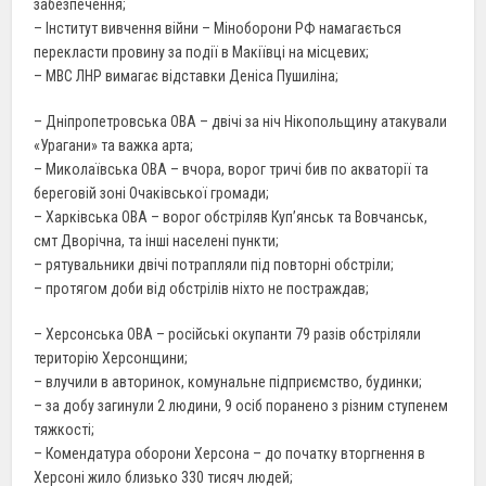
забезпечення;
– Інститут вивчення війни – Міноборони РФ намагається
перекласти провину за події в Макіївці на місцевих;
– МВС ЛНР вимагає відставки Деніса Пушиліна;
– Дніпропетровська ОВА – двічі за ніч Нікопольщину атакували
«Урагани» та важка арта;
– Миколаївська ОВА – вчора, ворог тричі бив по акваторії та
береговій зоні Очаківської громади;
– Харківська ОВА – ворог обстріляв Куп’янськ та Вовчанськ,
смт Дворічна, та інші населені пункти;
– рятувальники двічі потрапляли під повторні обстріли;
– протягом доби від обстрілів ніхто не постраждав;
– Херсонська ОВА – російські окупанти 79 разів обстріляли
територію Херсонщини;
– влучили в авторинок, комунальне підприємство, будинки;
– за добу загинули 2 людини, 9 осіб поранено з різним ступенем
тяжкості;
– Комендатура оборони Херсона – до початку вторгнення в
Херсоні жило близько 330 тисяч людей;