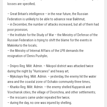
losses are specified;
– Great Britain’s intelligence – in the near future, the Russian
Federation is unlikely to be able to advance near Bakhmut;
– in December, the number of attacks increased, but all of them had
poor provision;
– the Institute for the Study of War – the Ministry of Defense of the
Russian Federation is trying to shift the blame for the events in
Makiivka to the locals;
– the Ministry of Internal Affairs of the LPR demands the
resignation of Denis Pushylin;
– Dnipro Reg. Milit. Admin. – Nikopol district was attacked twice
during the night by “Hurricanes” and heavy art;
– Mykolayiv Reg. Milit. Admin. – yesterday, the enemy hit the water
area and the coastal zone of Ochakiv community three times;
– Kharkiv Reg. Milit. Admin. – the enemy shelled Kupyansk and
Vovchansk cities, the village of Dvorichna, and other settlements;
– the rescuers came under repeated fire twice;
– during the day, no one was injured by shelling;