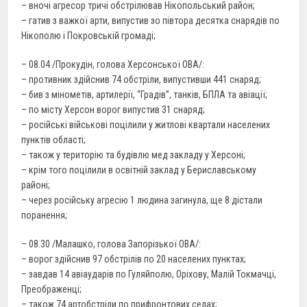
– вночі агресор тричі обстрілював Нікопольський район;
– гатив з важкої арти, випустив зо півтора десятка снарядів по
Нікополю і Покровській громаді;
– 08.04 /Прокудін, голова Херсонської ОВА/:
– противник здійснив 74 обстріли, випустивши 441 снаряд;
– бив з мінометів, артилерії, “Градів”, танків, БПЛА та авіації;
– по місту Херсон ворог випустив 31 снаряд;
– російські військові поцілили у житлові квартали населених
пунктів області;
– також у територію та будівлю мед закладу у Херсоні;
– крім того поцілили в освітній заклад у Бериславському
районі;
– через російську агресію 1 людина загинула, ще 8 дістали
поранення;
– 08.30 /Малашко, голова Запорізької ОВА/:
– ворог здійснив 97 обстрілів по 20 населених пунктах;
– завдав 14 авіаударів по Гуляйполю, Оріхову, Малій Токмачці,
Преображенці;
– також 74 артобстріли по прифронтових селах;