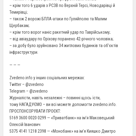
– крім того 6 ударів з РСЗВ по Верхній Терсі, Новодарівці й
Темирівці;
– також 2 ворожі БПЛА-атаки по Гуляйполю та Малим
Щербакам;
– крім того ворог наніс ракетний удар по Таврійському;
– від авіаудару по Оріхову поранено 42-річного чоловіка;
– за добу було зруйновано 34 житлових будинків та об’єктів
інфраструктури.
— — —
Zvedeno.info у інших соціальних мережах:
Twitter – @zvedeno
Telegram – @zvedeno
Журналісти, навіть незалежні – повинні щось їсти,
тому НАГАДУЄМО – ви всі можете допомогти zvedeno.info.
ПРОСПОНСОРУВАТИ ПРОЄКТ:
5169 3600 0020 0299 — «Приватбанк» на ім’я Маковецький
Олексій Іванович
5375 4141 1218 2398 — «Монобанк» на ім’я Кияшко Дмитро