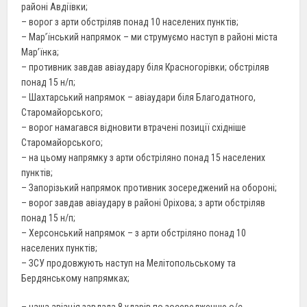
районі Авдіївки;
– ворог з арти обстріляв понад 10 населених пунктів;
– Мар’їнський напрямок – ми струмуємо наступ в районі міста
Мар’їнка;
– противник завдав авіаудару біля Красногорівки; обстріляв
понад 15 н/п;
– Шахтарський напрямок – авіаудари біля Благодатного,
Старомайорського;
– ворог намагався відновити втрачені позиції східніше
Старомайорського;
– на цьому напрямку з арти обстріляно понад 15 населених
пунктів;
– Запорізький напрямок противник зосереджений на обороні;
– ворог завдав авіаудару в районі Оріхова; з арти обстріляв
понад 15 н/п;
– Херсонський напрямок – з арти обстріляно понад 10
населених пунктів;
– ЗСУ продовжують наступ на Мелітопольському та
Бердянському напрямках;
– наша авіація завдала 8 ударів по зосередженню о/с,