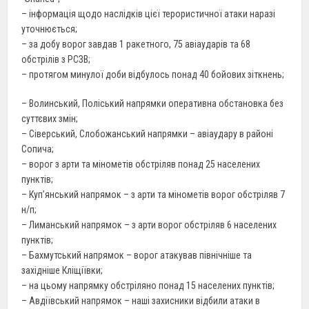
– інформація щодо наслідків цієї терористичної атаки наразі
уточнюється;
– за добу ворог завдав 1 ракетного, 75 авіаударів та 68
обстрілів з РСЗВ;
– протягом минулої доби відбулось понад 40 бойових зіткнень;
– Волинський, Поліський напрямки оперативна обстановка без
суттєвих змін;
– Сіверський, Слобожанський напрямки – авіаудару в районі
Сопича;
– ворог з арти та мінометів обстріляв понад 25 населених
пунктів;
– Куп’янський напрямок – з арти та мінометів ворог обстріляв 7
н/п;
– Лиманський напрямок – з арти ворог обстріляв 6 населених
пунктів;
– Бахмутський напрямок – ворог атакував північніше та
західніше Кліщіївки;
– на цьому напрямку обстріляно понад 15 населених пунктів;
– Авдіївський напрямок – наші захисники відбили атаки в