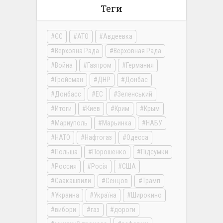
Теги
ЄС
АТО
Авдеевка
Верховна Рада
Верховная Рада
Война
Газпром
Германия
Гройсман
ДНР
Донбас
Донбасс
ЕС
Зеленський
Итоги
Киев
Крим
Крым
Мариуполь
Марьинка
НАБУ
НАТО
Нафтогаз
Одесса
Польша
Порошенко
Підсумки
Россия
Росія
США
Саакашвили
Сенцов
Трамп
Украина
Україна
Широкино
вибори
газ
дороги