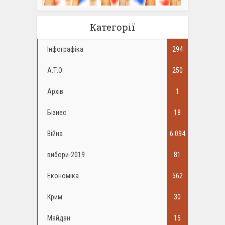
Категорії
Інфографіка
294
А.Т.О.
250
Архів
1
Бізнес
18
Війна
6 094
вибори-2019
81
Економіка
562
Крим
30
Майдан
15