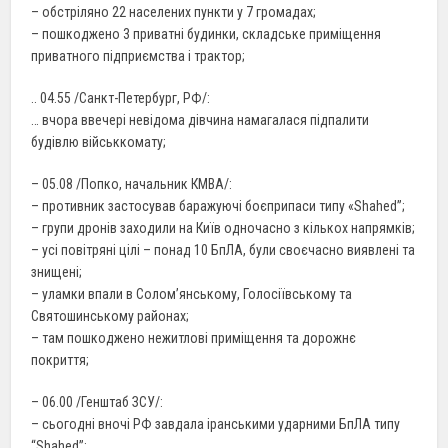
– обстріляно 22 населених пункти у 7 громадах;
– пошкоджено 3 приватні будинки, складське приміщення
приватного підприємства і трактор;
.. 04.55 /Санкт-Петербург, РФ/:
… вчора ввечері невідома дівчина намагалася підпалити
будівлю військкомату;
– 05.08 /Попко, начальник КМВА/:
– противник застосував баражуючі боєприпаси типу «Shahed”;
– групи дронів заходили на Київ одночасно з кількох напрямків;
– усі повітряні цілі – понад 10 БпЛА, були своєчасно виявлені та
знищені;
– уламки впали в Соломʼянському, Голосіївському та
Святошинському районах;
– там пошкоджено нежитлові приміщення та дорожнє
покриття;
– 06.00 /Генштаб ЗСУ/:
– сьогодні вночі РФ завдала іранськими ударними БпЛА типу
“Shahed”;