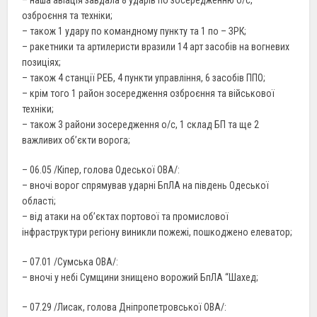
озброєння та техніки;
– також 1 удару по командному пункту та 1 по – ЗРК;
– ракетники та артилеристи вразили 14 арт засобів на вогневих
позиціях;
– також 4 станції РЕБ, 4 пункти управління, 6 засобів ППО;
– крім того 1 район зосередження озброєння та військової
техніки;
– також 3 райони зосередження о/с, 1 склад БП та ще 2
важливих об’єкти ворога;
– 06.05 /Кіпер, голова Одеської ОВА/:
– вночі ворог спрямував ударні БпЛА на південь Одеської
області;
– від атаки на об’єктах портової та промислової
інфраструктури регіону виникли пожежі, пошкоджено елеватор;
– 07.01 /Сумська ОВА/:
– вночі у небі Сумщини знищено ворожий БпЛА “Шахед;
– 07.29 /Лисак, голова Дніпропетровської ОВА/: