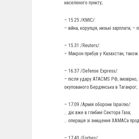
населеного пункту;
– 15.25 /КМІС/:
– війна, корупція, низькі зарплати, 
– 15.31 /Reuters/:
– Макрон прибув у Казахстан, також в
– 16.37 /Defense Express/:
– після удару ATACMS РФ, імовірно, 
окупованого Бердянська в Таганрог;
– 17.09 /Армія оборони Ізраїлю/:
… діє вже в глибині Сектора Газа;
… операція зі знищення ХАМАСа про
– 17.40 /Forbes/: