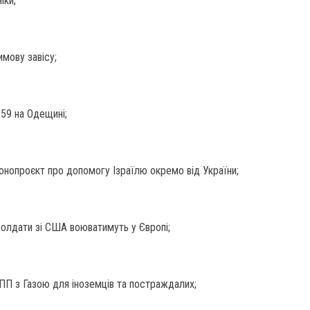
іки;
имову завісу;
-59 на Одещині;
конопроєкт про допомогу Ізраїлю окремо від України;
олдати зі США воюватимуть у Європі;
ПП з Газою для іноземців та постраждалих;