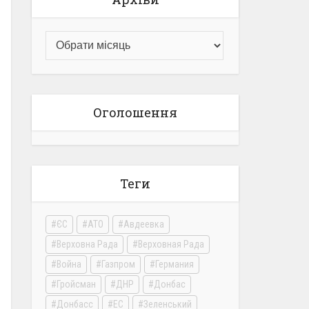
Оголошення
Теги
ЄС
АТО
Авдеевка
Верховна Рада
Верховная Рада
Война
Газпром
Германия
Гройсман
ДНР
Донбас
Донбасс
ЕС
Зеленський