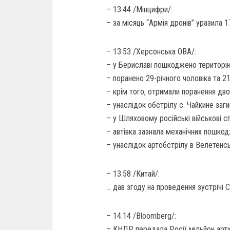
– 13.44 /Мінцифри/:
– за місяць “Армія дронів” уразила 1
– 13.53 /Херсонська ОВА/:
– у Бериславі пошкоджено територію
– поранено 29-річного чоловіка та 21
– крім того, отримали поранення дво
– унаслідок обстрілу с. Чайкине заги
– у Шляховому російські військові с
– автівка зазнала механічних пошкод
– унаслідок артобстрілу в Велетенсь
– 13.58 /Китай/:
… дав згоду на проведення зустрічі С
– 14.14 /Bloomberg/:
– КНДР передала Росії мільйон арти