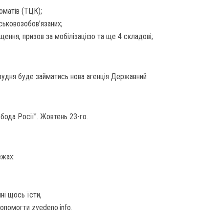
оматів (ТЦК);
йськовозобов’язаних;
іщення, призов за мобілізацією та ще 4 складові;
грудня буде займатись нова агенція Державний
бода Росії”. Жовтень 23-го.
ежах:
ні щось їсти,
помогти zvedeno.info.