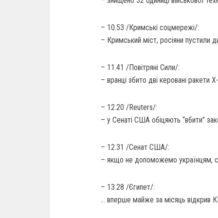
– знищено 32 одиниці військової техн
– 10.53 /Кримські соцмережі/:
– Кримський міст, росіяни пустили д
– 11.41 /Повітряні Сили/:
– вранці збито дві керовані ракети Х
– 12.20 /Reuters/:
– у Сенаті США обіцяють “вбити” за
– 12.31 /Сенат США/:
– якщо не допоможемо українцям, с
– 13.28 /Єгипет/:
… вперше майже за місяць відкрив К