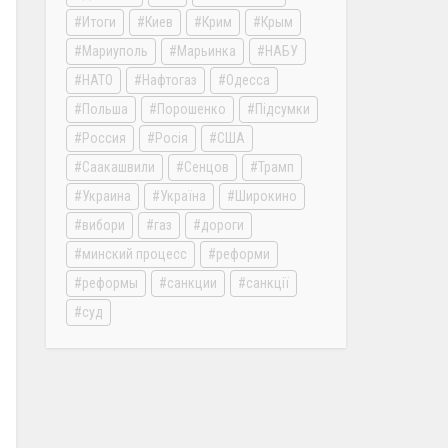
Итоги
Киев
Крим
Крым
Мариуполь
Марьинка
НАБУ
НАТО
Нафтогаз
Одесса
Польша
Порошенко
Підсумки
Россия
Росія
США
Саакашвили
Сенцов
Трамп
Украина
Україна
Широкино
вибори
газ
дороги
минский процесс
реформи
реформы
санкции
санкції
суд