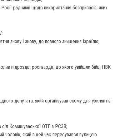
 Росії радників щодо використання боєприпасів, яких
/:
тня знову і знову, до повного знищення Ізраїлю;
олив підрозділ росгвардії, до якого увійшли бійці ПВК
одного депутата, який організував схему для ухилянтів;
із сіл Комишуваської ОТГ з РСЗВ;
ний чоловік, який в цей час пересувався вулицею