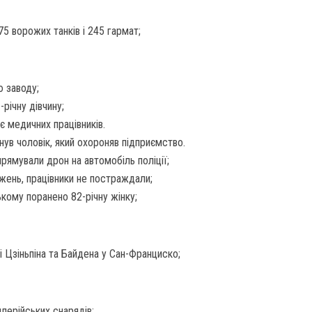
75 ворожих танків і 245 гармат;
 заводу;
-річну дівчину;
є медичних працівників.
нув чоловік, який охороняв підприємство.
прямували дрон на автомобіль поліції;
жень, працівники не постраждали;
кому поранено 82-річну жінку;
і Цзіньпіна та Байдена у Сан-Франциско;
лерійських снарядів;