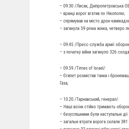
– 09.30 /Лисак, Дніпропетровська О
– вранці ворог вгатив по Нікополю;
– спрямував на місто дрон-камікадз
– загинула 59-річна жінка, четверо
– 09.45 /Пресс-служба армії оборон
– з початку війни загинуло 326 солда
– 09.59 /Times of Israel/:
– Єгипет розмістив танки і бронема
Газа;
– 10.20 /Тарнавський, генерал/:
– Наші воїни стійко тримають оборон
– безуспішними були наступальні дії 
– загальні втрати ворога склали 381 