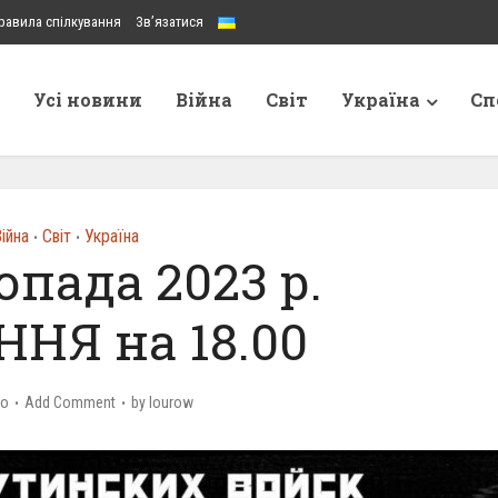
равила спілкування
Зв’язатися
Усі новини
Війна
Світ
Україна
Сп
ійна
Світ
Україна
•
•
опада 2023 р.
НЯ на 18.00
go
Add Comment
by
lourow