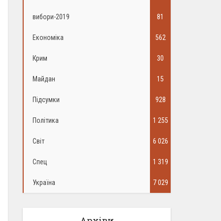
вибори-2019
81
Економіка
562
Крим
30
Майдан
15
Підсумки
928
Політика
1 255
Світ
6 026
Спец
1 319
Україна
7 029
Архіви