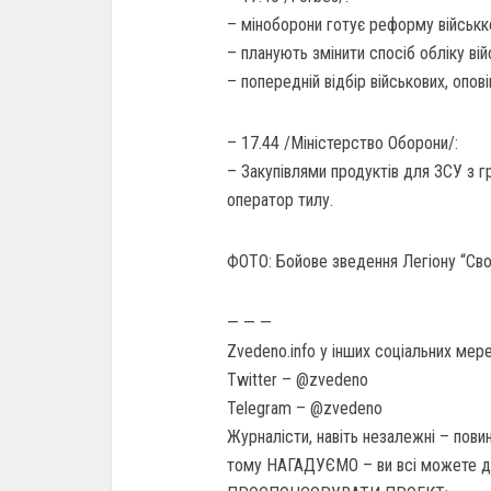
– міноборони готує реформу військк
– планують змінити спосіб обліку ві
– попередній відбір військових, опов
– 17.44 /Міністерство Оборони/:
– Закупівлями продуктів для ЗСУ з 
оператор тилу.
ФОТО: Бойове зведення Легіону “Сво
— — —
Zvedeno.info у інших соціальних мер
Twitter – @zvedeno
Telegram – @zvedeno
Журналісти, навіть незалежні – повин
тому НАГАДУЄМО – ви всі можете до