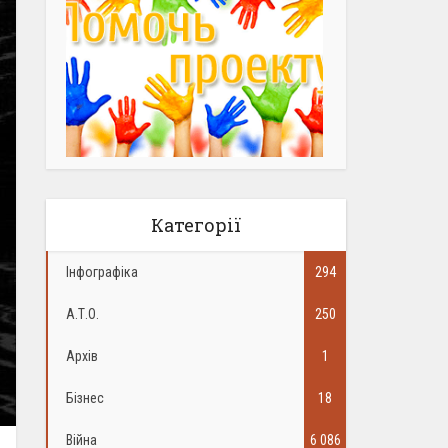
Категорії
Інфографіка
294
А.Т.О.
250
Архів
1
Бізнес
18
Війна
6 086