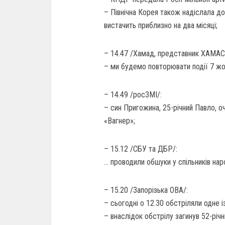
– Північна Корея також надіслала до
вистачить приблизно на два місяці;
– 14.47 /Хамад, представник ХАМАС
– ми будемо повторювати події 7 жов
– 14.49 /росЗМІ/:
– син Пригожина, 25-річний Павло, оч
«Вагнер»;
– 15.12 /СБУ та ДБР/:
… проводили обшуки у спільників нар
– 15.20 /Запорізька ОВА/:
– сьогодні о 12.30 обстріляли одне 
– внаслідок обстрілу загинув 52-річ