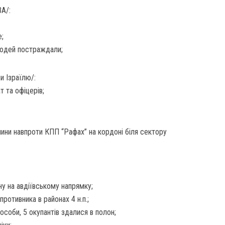
ВА/:
е;
 людей постраждали;
и Ізраїлю/:
т та офіцерів;
шини навпроти КПП “Рафах” на кордоні біля сектору
у на авдіївському напрямку;
противника в районах 4 н.п.;
особи, 5 окупантів здалися в полон;