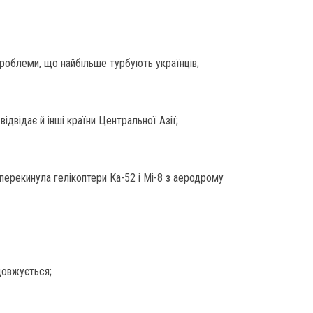
– проблеми, що найбільше турбують українців;
ідвідає й інші країни Центральної Азії;
перекинула гелікоптери Ка-52 і Мі-8 з аеродрому
довжується;