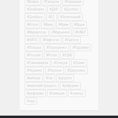
Война
Газпром
Германия
Гройсман
ДНР
Донбас
Донбасс
ЕС
Зеленський
Итоги
Киев
Крим
Крым
Мариуполь
Марьинка
НАБУ
НАТО
Нафтогаз
Одесса
Польша
Порошенко
Підсумки
Россия
Росія
США
Саакашвили
Сенцов
Трамп
Украина
Україна
Широкино
вибори
газ
дороги
минский процесс
реформи
реформы
санкции
санкції
суд