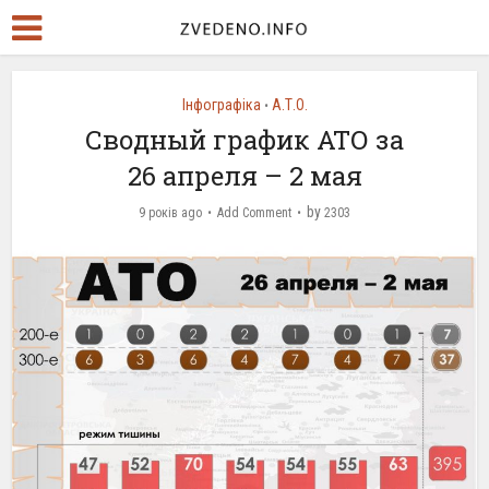
Інфографіка
А.Т.О.
•
Сводный график АТО за
26 апреля – 2 мая
by
9 років ago
Add Comment
2303