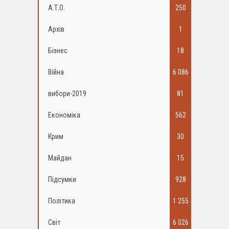
А.Т.О.
250
Архів
1
Бізнес
18
Війна
6 086
вибори-2019
81
Економіка
562
Крим
30
Майдан
15
Підсумки
928
Політика
1 255
Світ
6 026