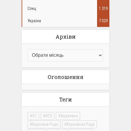
Спец
1 319
Україна
7 029
Архіви
Оголошення
Теги
ЄС
АТО
Авдеевка
Верховна Рада
Верховная Рада