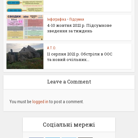
Інфографіка
•
Підсумки
4-10 жовтня 2021 р. Підсумкове
зведення за тиждень
А.Т.О.
11 серпня 2021 р. Обстріли в ООС
та новий очільник...
Leave a Comment
You must be
logged in
to post a comment.
Соціальні мережі