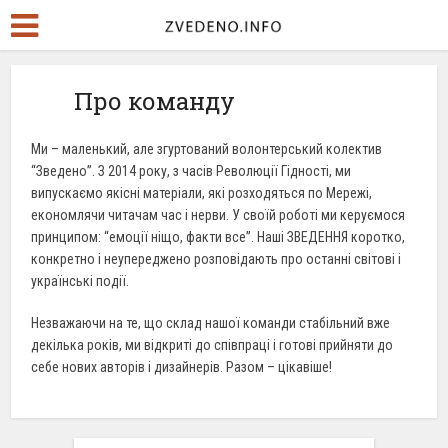
Про команду
Ми – маленький, але згуртований волонтерський колектив
“Зведено”. З 2014 року, з часів Революції Гідності, ми
випускаємо якісні матеріали, які розходяться по Мережі,
економлячи читачам час і нерви. У своїй роботі ми керуємося
принципом: “емоції ніщо, факти все”. Наші ЗВЕДЕННЯ коротко,
конкретно і неупереджено розповідають про останні світові і
українські події.
Незважаючи на те, що склад нашої команди стабільний вже
декілька років, ми відкриті до співпраці і готові прийняти до
себе нових авторів і дизайнерів. Разом – цікавіше!