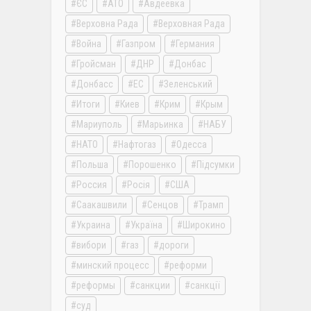
ЄС
АТО
Авдеевка
Верховна Рада
Верховная Рада
Война
Газпром
Германия
Гройсман
ДНР
Донбас
Донбасс
ЕС
Зеленський
Итоги
Киев
Крим
Крым
Мариуполь
Марьинка
НАБУ
НАТО
Нафтогаз
Одесса
Польша
Порошенко
Підсумки
Россия
Росія
США
Саакашвили
Сенцов
Трамп
Украина
Україна
Широкино
вибори
газ
дороги
минский процесс
реформи
реформы
санкции
санкції
суд