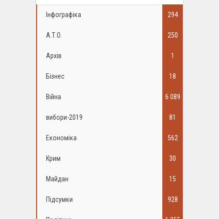
Інфографіка
294
А.Т.О.
250
Архів
1
Бізнес
18
Війна
6 089
вибори-2019
81
Економіка
562
Крим
30
Майдан
15
Підсумки
928