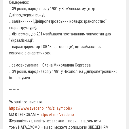
Семеренко:
… 39 років, народився у 1981 у Кам’янському [тоді
Дніпродзержинську];
… залізничник [Дніпропетровський коледж транспортної
інфраструктури];
… бізнесмен; до 2014 займався постачанням запчастин для
“Укрзалізниці”;
… наразі директор ТОВ “Енергосонце”, що займається
сонячною енергетикою;
.. самовисуванка – Олена Миколаївна Сергеєва:
… 39 років, народилася у 1981 у Нікополі на Дніпропетровщині;
бізнесвумен.
— — —
Умовні позначення:
https://www.zvedeno.info/z_symbols/
МИ В TELEGRAM –
https://t.me/zvedeno
Журналістика, навіть незалежна – повинна щось їсти,
тому НАГАДУЄМО – ви всі можете допомогти ЗВЕДЕННЯМ.