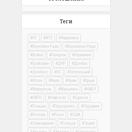
Теги
ЄС
АТО
Авдеевка
Верховна Рада
Верховная Рада
Война
Газпром
Германия
Гройсман
ДНР
Донбас
Донбасс
ЕС
Зеленський
Итоги
Киев
Крим
Крым
Мариуполь
Марьинка
НАБУ
НАТО
Нафтогаз
Одесса
Польша
Порошенко
Підсумки
Россия
Росія
США
Саакашвили
Сенцов
Трамп
Украина
Україна
Широкино