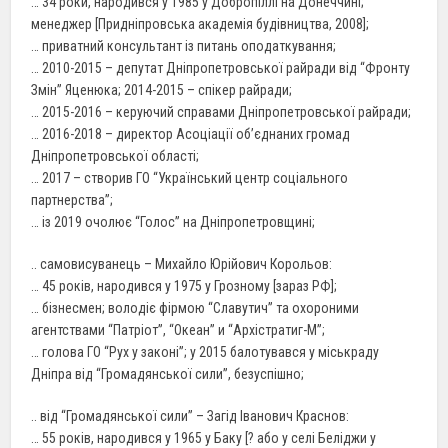
… 34 роки, народився у 1985 у Добропіллі на Донеччині;
менеджер [Придніпровська академія будівництва, 2008];
… приватний консультант із питань оподаткування;
… 2010-2015 – депутат Дніпропетровської райради від “Фронту
Змін” Яценюка; 2014-2015 – спікер райради;
… 2015-2016 – керуючий справами Дніпропетровської райради;
… 2016-2018 – директор Асоціації об’єднаних громад
Дніпропетровської області;
… 2017 – створив ГО “Український центр соціального
партнерства”;
… із 2019 очолює “Голос” на Дніпропетровщині;
.. самовисуванець – Михайло Юрійович Корольов:
… 45 років, народився у 1975 у Грозному [зараз РФ];
… бізнесмен; володіє фірмою “Славутич” та охороними
агентствами “Патріот”, “Океан” и “Архістратиг-М”;
… голова ГО “Рух у законi”; у 2015 балотувався у міськраду
Дніпра від “Громадянської сили”, безуспішно;
.. від “Громадянської сили” – Загід Іванович Краснов:
… 55 років, народився у 1965 у Баку [? або у селі Беліджи у