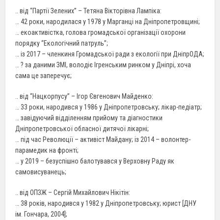
.. від “Партії Зелених” – Тетяна Вікторівна Лампіка:
… 42 роки, народилася у 1978 у Марганці на Дніпропетровщині;
… екоактивістка, голова громадської організації охорони
порядку “Екологічний патруль”;
… із 2017 – членкиня Громадської ради з екології при ДніпрОДА;
… ? за даними ЗМІ, володіє Ігренським ринком у Дніпрі, хоча
сама це заперечує;
.. від “Нацкорпусу” – Ігор Євгенович Майденко:
… 33 роки, народився у 1986 у Дніпропетровську; лікар-педіатр;
… завідуючий відділенням прийому та діагностики
Дніпропетровської обласної дитячої лікарні;
… під час Революції – активіст Майдану; із 2014 – волонтер-
парамедик на фронті;
… у 2019 – безуспішно балотувався у Верховну Раду як
самовисуванець;
.. від ОПЗЖ – Сергій Михайлович Нікітін:
… 38 років, народився у 1982 у Дніпропетровську; юрист [ДНУ
ім. Гончара, 2004];