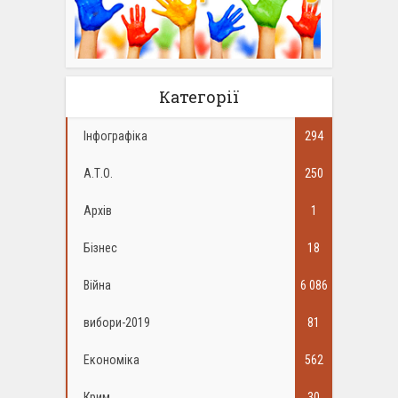
Категорії
Інфографіка
294
А.Т.О.
250
Архів
1
Бізнес
18
Війна
6 086
вибори-2019
81
Економіка
562
Крим
30