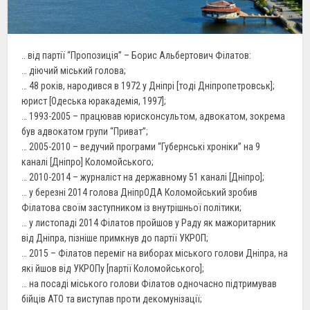
.. від партії “Пропозиція” – Борис Альбертович Філатов:
… діючий міський голова;
… 48 років, народився в 1972 у Дніпрі [тоді Дніпропетровськ];
юрист [Одеська юракадемія, 1997];
… 1993-2005 – працював юрисконсультом, адвокатом, зокрема
був адвокатом групи “Приват”;
… 2005-2010 – ведучий програми “Губернські хроніки” на 9
каналі [Дніпро] Коломойського;
… 2010-2014 – журналіст на державному 51 каналі [Дніпро];
… у березні 2014 голова ДніпрОДА Коломойський зробив
Філатова своїм заступником із внутрішньої політики;
… у листопаді 2014 Філатов пройшов у Раду як мажоритарник
від Дніпра, пізніше примкнув до партії УКРОП;
… 2015 – Філатов переміг на виборах міського голови Дніпра, на
які йшов від УКРОПу [партії Коломойського];
… на посаді міського голови Філатов одночасно підтримував
бійців АТО та виступав проти декомунізації;