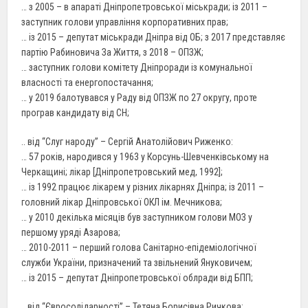
… з 2005 – в апараті Дніпропетровської міськради; із 2011 –
заступник голови управління корпоративних прав;
… із 2015 – депутат міськради Дніпра від ОБ; з 2017 представляє
партію Рабиновича За Життя, з 2018 – ОПЗЖ;
… заступник голови комітету Дніпроради із комунальної
власності та енергопостачання;
… у 2019 балотувався у Раду від ОПЗЖ по 27 округу, проте
програв кандидату від СН;
.. від “Слуг народу” – Сергій Анатолійович Риженко:
… 57 років, народився у 1963 у Корсунь-Шевченківському на
Черкащині; лікар [Дніпропетровський мед, 1992];
… із 1992 працює лікарем у різних лікарнях Дніпра; із 2011 –
головний лікар Дніпровської ОКЛ ім. Мечникова;
… у 2010 декілька місяців був заступником голови МОЗ у
першому уряді Азарова;
… 2010-2011 – перший голова Санітарно-епідеміологічної
служби України, призначений та звільнений Януковичем;
… із 2015 – депутат Дніпропетровської облради від БПП;
.. від “Євросолідарності” – Тетяна Борисівна Ричкова: