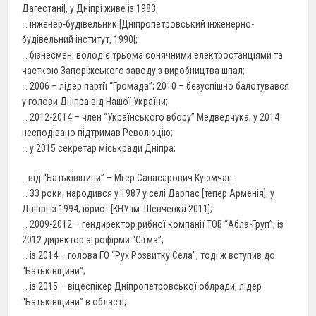
Дагестані], у Дніпрі живе із 1983;
… інженер-будівельник [Дніпропетровський інженерно-
будівельний інститут, 1990];
… бізнесмен; володіє трьома сонячними електростанціями та
часткою Запоріжського заводу з виробництва шпал;
… 2006 – лідер партії “Громада”; 2010 – безуспішно балотувався
у голови Дніпра від Нашої України;
… 2012-2014 – член “Українського вбору” Медведчука; у 2014
несподівано підтримав Революцію;
… у 2015 секретар міськради Дніпра;
.. від “Батьківщини” – Мгер Санасарович Куюмчан:
… 33 роки, народився у 1987 у селі Дарпас [тепер Арменія], у
Дніпрі із 1994; юрист [КНУ ім. Шевченка 2011];
… 2009-2012 – гендиректор рибної компанії ТОВ “Абла-Груп”; із
2012 директор агрофірми “Сiгма”;
… із 2014 – голова ГО “Рух Розвитку Села”; тоді ж вступив до
“Батьківщини”;
… із 2015 – віцеспікер Дніпропетровської облради, лідер
“Батьківщини” в області;