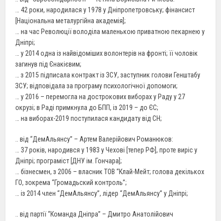
… 42 роки, народилася у 1978 у Дніпропетровську; фінансист
[Національна металургійна академія];
… на час Революції володіла маленькою приватною пекарнею у
Дніпрі;
… у 2014 одна із найвідоміших волонтерів на фронті; її чоловік
загинув під Єнакієвим;
… з 2015 підписала контракт із ЗСУ, заступник голови Генштабу
ЗСУ; відповідала за програму психологічної допомоги;
… у 2016 – перемогла на дострокових виборах у Раду у 27
окрузі; в Раді примкнула до БПП, із 2019 – до ЄС;
… на виборах-2019 поступилася кандидату від СН;
.. від “ДемАльянсу” – Артем Валерійович Романюков:
… 37 років, народився у 1983 у Чехові [тепер РФ], проте виріс у
Дніпрі; програміст [ДНУ ім. Гончара];
… бізнесмен, з 2006 – власник ТОВ “Клай-Мейт; голова декількох
ГО, зокрема “Громадьский контроль”;
… із 2014 член “ДемАльянсу”, лідер “ДемАльянсу” у Дніпрі;
.. від партії “Команда Дніпра” – Дмитро Анатолійович