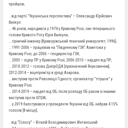
пройшов;
.. від партії “Українська перспектива” – Олександр Юрійович
Вилкул:
… 46 років, народився у 1974 у Кривому Розі, син теперішнього
голови Кривого Рогу Юрія Вилкула;
… гірничий інженер [Криворіжський технічний університет, 1996];
… 1991-2006 – працював на “Південному ГЗК” Ахметова у
Кривому Розі; до 2006 – гендиректор ГЗК;
… 2005 – лідер ПР у Кривому Розі; 2006-2010 – нардеп від ПР;
… 2010-2012 – голова ДніпрОДА [призначений Януковичем];
2012-2014 – віцепрем’єр в уряді Азарова;
… виступив проти Революції Гідності, організатор “тітушок” у
Кривому Розі;
… 2014-2019 – нардеп від ОБ; після розпаду ОБ разом із іншими
виступив проти ОПЗЖ;
… у 2019 балотувався у президенти України від ОБ, набрав 4.15%
голосів [8 місце];
.. від “Голосу” – Віталій Володимирович Жеганський: