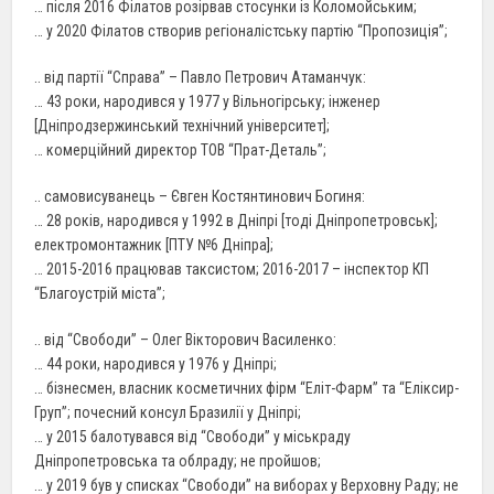
… після 2016 Філатов розірвав стосунки із Коломойським;
… у 2020 Філатов створив регіоналістську партію “Пропозиція”;
.. від партії “Справа” – Павло Петрович Атаманчук:
… 43 роки, народився у 1977 у Вільногірську; інженер
[Дніпродзержинський технічний університет];
… комерційний директор ТОВ “Прат-Деталь”;
.. самовисуванець – Євген Костянтинович Богиня:
… 28 років, народився у 1992 в Дніпрі [тоді Дніпропетровськ];
електромонтажник [ПТУ №6 Дніпра];
… 2015-2016 працював таксистом; 2016-2017 – інспектор КП
“Благоустрій міста”;
.. від “Свободи” – Олег Вікторович Василенко:
… 44 роки, народився у 1976 у Дніпрі;
… бізнесмен, власник косметичних фірм “Елiт-Фарм” та “Елiксир-
Груп”; почесний консул Бразилії у Дніпрі;
… у 2015 балотувався від “Свободи” у міськраду
Дніпропетровська та облраду; не пройшов;
… у 2019 був у списках “Свободи” на виборах у Верховну Раду; не