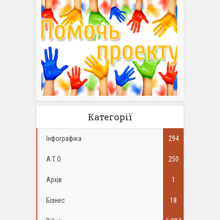
Категорії
Інфографіка
294
А.Т.О.
250
Архів
1
Бізнес
18