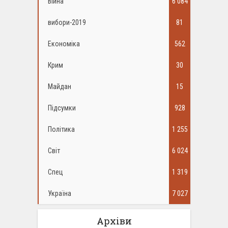
Війна
6 084
вибори-2019
81
Економіка
562
Крим
30
Майдан
15
Підсумки
928
Політика
1 255
Світ
6 024
Спец
1 319
Україна
7 027
Архіви