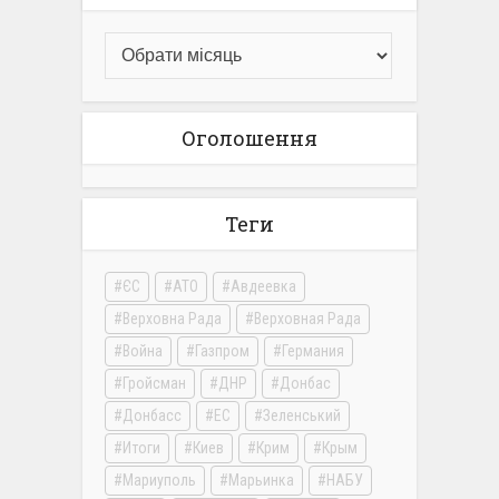
Оголошення
Теги
ЄС
АТО
Авдеевка
Верховна Рада
Верховная Рада
Война
Газпром
Германия
Гройсман
ДНР
Донбас
Донбасс
ЕС
Зеленський
Итоги
Киев
Крим
Крым
Мариуполь
Марьинка
НАБУ